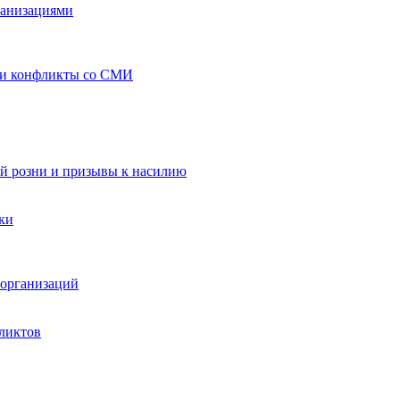
ганизациями
 и конфликты со СМИ
й розни и призывы к насилию
ки
организаций
ликтов