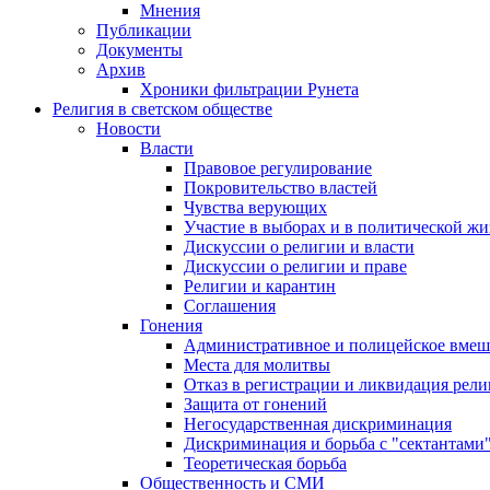
Мнения
Публикации
Документы
Архив
Хроники фильтрации Рунета
Религия в светском обществе
Новости
Власти
Правовое регулирование
Покровительство властей
Чувства верующих
Участие в выборах и в политической ж
Дискуссии о религии и власти
Дискуссии о религии и праве
Религии и карантин
Соглашения
Гонения
Административное и полицейское вмеш
Места для молитвы
Отказ в регистрации и ликвидация рел
Защита от гонений
Негосударственная дискриминация
Дискриминация и борьба с "сектантами
Теоретическая борьба
Общественность и СМИ