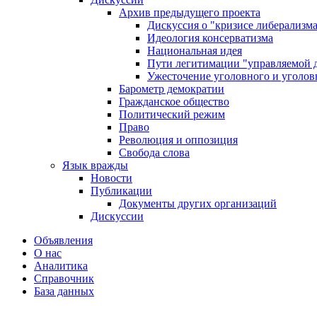
Архив предыдущего проекта
Дискуссия о "кризисе либерализм
Идеология консерватизма
Национальная идея
Пути легитимации "управляемой 
Ужесточение уголовного и уголов
Барометр демократии
Гражданское общество
Политический режим
Право
Революция и оппозиция
Свобода слова
Язык вражды
Новости
Публикации
Документы других организаций
Дискуссии
Объявления
О нас
Аналитика
Справочник
База данных