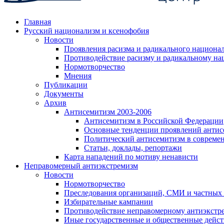
Главная
Русский национализм и ксенофобия
Новости
Проявления расизма и радикального национа
Противодействие расизму и радикальному на
Нормотворчество
Мнения
Публикации
Документы
Архив
Антисемитизм 2003-2006
Антисемитизм в Российской Федерации
Основные тенденции проявлений антис
Политический антисемитизм в совреме
Статьи, доклады, репортажи
Карта нападений по мотиву ненависти
Неправомерный антиэкстремизм
Новости
Нормотворчество
Преследования организаций, СМИ и частных
Избирательные кампании
Противодействие неправомерному антиэкстр
Иные государственные и общественные дейст