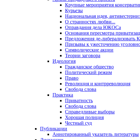
Крупные мероприятия консервати
Курьезы
Национальная идея, антивестерни
О странностях любви...
Оправдания дела ЮКОСа
Основания пересмотра приватиза
Предложения де-либерализовать 
Призывы к ужесточению уголовног
Символические акции
Теории заговора
Идеология
Гражданское общество
Политический режим
Право
Революция и контрреволюция
Свобода слова
Практика
Приватность
Свобода слова
Справедливые выборы
Хорошая полиция
Честный суд
Публикации
Аннотированный указатель литературы
Дискуссии