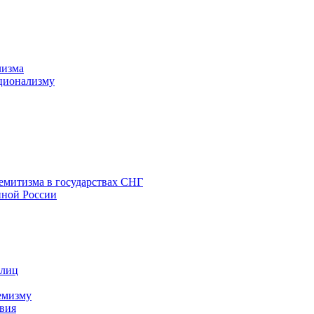
лизма
ционализму
емитизма в государствах СНГ
нной России
 лиц
емизму
вия