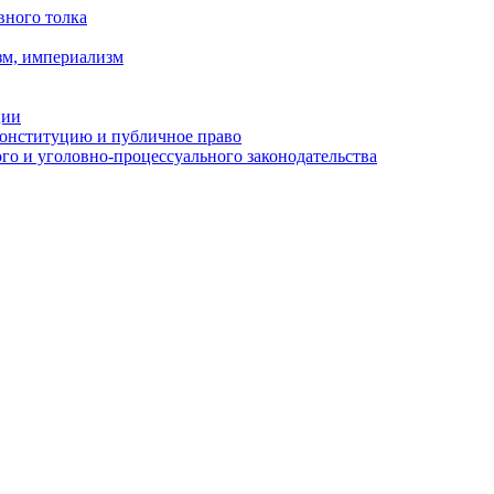
вного толка
зм, империализм
ции
Конституцию и публичное право
о и уголовно-процессуального законодательства