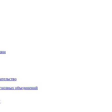
изни
ательство
игиозных объединений
"