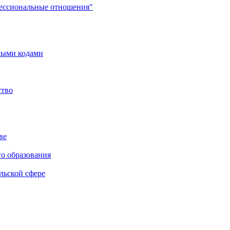
фессиональные отношения"
мыми кодами
ство
ве
го образования
льской сфере