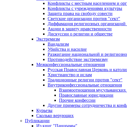
Конфликты с местным населением и ор
Конфликты с учреждениями культуры
Защита права на свободу совести
Светские организации против "сект"
Диффамация религиозных организаций
Акции в защиту нравственности
Дискуссии о религии и обществе
Экстремизм
Вандализм
Убийства и насилие
Разжигание национальной и религиозно
Противодействие экстремизму
Межконфессиональные отношения
Русская Православная Церковь и католи
Христианство и ислам
Традиционные религии против "сект"
Внутриконфессиональные отношения
Взаимоотношения мусульманских 
Православные юрисдикции
Прочие конфессии
Другие примеры сотрудничества и конф
Курьезы
Сколько верующих
Публикации
Из книг "Панорамы"