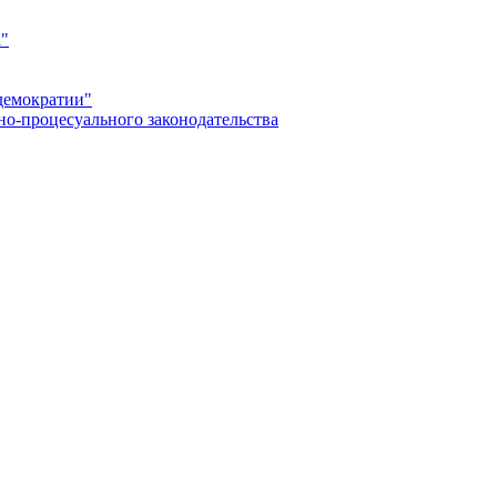
а"
демократии"
но-процесуального законодательства