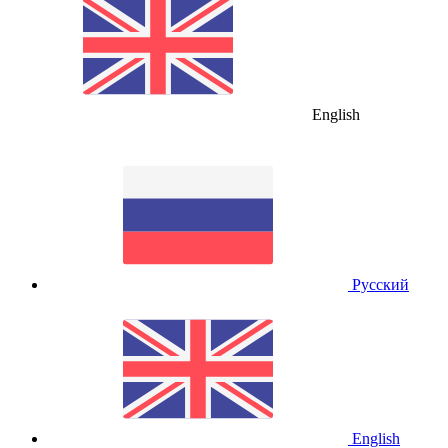
English
Русский
English