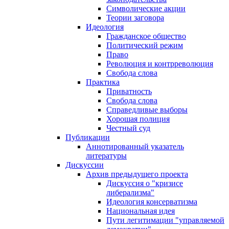
Символические акции
Теории заговора
Идеология
Гражданское общество
Политический режим
Право
Революция и контрреволюция
Свобода слова
Практика
Приватность
Свобода слова
Справедливые выборы
Хорошая полиция
Честный суд
Публикации
Аннотированный указатель
литературы
Дискуссии
Архив предыдущего проекта
Дискуссия о "кризисе
либерализма"
Идеология консерватизма
Национальная идея
Пути легитимации "управляемой