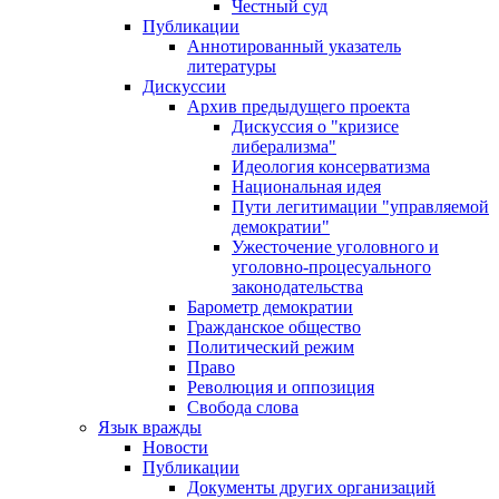
Честный суд
Публикации
Аннотированный указатель
литературы
Дискуссии
Архив предыдущего проекта
Дискуссия о "кризисе
либерализма"
Идеология консерватизма
Национальная идея
Пути легитимации "управляемой
демократии"
Ужесточение уголовного и
уголовно-процесуального
законодательства
Барометр демократии
Гражданское общество
Политический режим
Право
Революция и оппозиция
Свобода слова
Язык вражды
Новости
Публикации
Документы других организаций