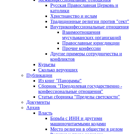
Русская Православная Церковь и
католики
Христианство и ислам
Традиционные религии против "сект"
Внутриконфессиональные отношения
Взаимоотношения
мусульманских организаций
Православные юрисдикции
Прочие конфессии
Другие примеры сотрудничества и
конфликтов
Курьезы
Сколько верующих
Публикации
Из книг "Панорамы"
Сборник "Преодолевая государственно -
конфессиональные отношения"
Статьи сборника "Пределы светскости"
Документы
Архив
Власть
Борьба с ИНН и другими
машиночитаемыми кодами
Место религии в обществе в целом