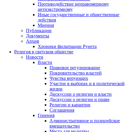
Противодействие неправомерному
антиэкстремизму
Иные государственные и общественные
действия
Мнения
Публикации
Документы
Архив
Хроники фильтрации Рунета
Религия в светском обществе
Новости
Власти
Правовое регулирование
Покровительство властей
Чувства верующих
Участие в выборах и в политической
жизни
Дискуссии о религии и власти
Дискуссии о религии и праве
Религии и карантин
Соглашения
Гонения
Административное и полицейское
вмешательство
Места для молитвы