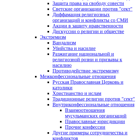
Защита права на свободу совести
Светские организации против "сект"
Диффамация религиозных
организаций и конфликты со СМИ
Акции в защиту нравственности
Дискуссии о религии и обществе
Экстремизм
Вандализм
Убийства и насилие
Разжигание национальной и
религиозной розни и призывы к
насилию
Противодействие экстремизму
Межконфессиональные отношения
Русская Православная Церковь и
католики
Христианство и ислам
Традиционные религии против "сект"
Внутриконфессиональные отношения
Взаимоотношения
мусульманских организаций
Православные юрисдикции
Прочие конфессии
Другие примеры сотрудничества и
конфликтов