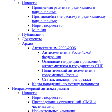
Новости
Проявления расизма и радикального
национализма
Противодействие расизму и радикальному
национализму
Нормотворчество
Мнения
Публикации
Документы
Архив
Антисемитизм 2003-2006
Антисемитизм в Российской
Федерации
Основные тенденции проявлений
антисемитизма в государствах СНГ
Политический антисемитизм в
современной России
Статьи, доклады, репортажи
Карта нападений по мотиву ненависти
Неправомерный антиэкстремизм
Новости
Нормотворчество
Преследования организаций, СМИ и
частных лиц
Избирательные кампании