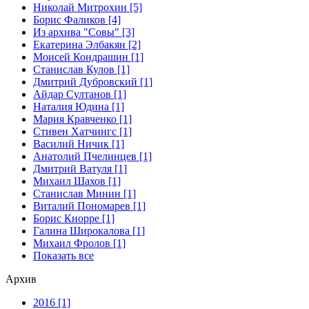
Николай Митрохин [5]
Борис Фаликов [4]
Из архива "Совы" [3]
Екатерина Элбакян [2]
Моисей Кондрашин [1]
Станислав Кулов [1]
Дмитрий Дубровский [1]
Айдар Султанов [1]
Наталия Юдина [1]
Мария Кравченко [1]
Стивен Хатчингс [1]
Василий Ничик [1]
Анатолий Пчелинцев [1]
Дмитрий Ватуля [1]
Михаил Шахов [1]
Станислав Минин [1]
Виталий Пономарев [1]
Борис Кнорре [1]
Галина Широкалова [1]
Михаил Фролов [1]
Показать все
Архив
2016 [1]