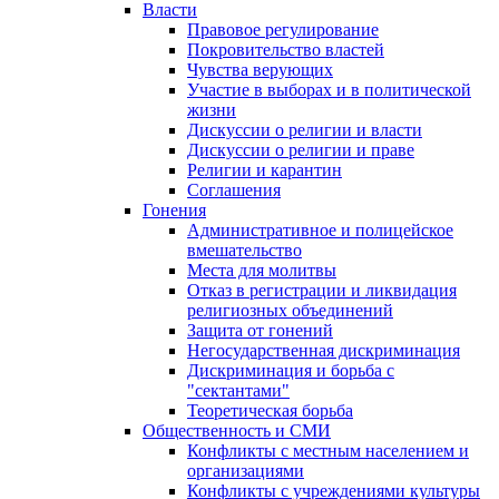
Власти
Правовое регулирование
Покровительство властей
Чувства верующих
Участие в выборах и в политической
жизни
Дискуссии о религии и власти
Дискуссии о религии и праве
Религии и карантин
Соглашения
Гонения
Административное и полицейское
вмешательство
Места для молитвы
Отказ в регистрации и ликвидация
религиозных объединений
Защита от гонений
Негосударственная дискриминация
Дискриминация и борьба с
"сектантами"
Теоретическая борьба
Общественность и СМИ
Конфликты с местным населением и
организациями
Конфликты с учреждениями культуры