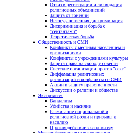
Отказ в регистрации и ликвидация
религиозных объединений
Защита от гонений
Негосударственная дискриминация
Дискриминация и борьба с
"сектантами"
Теоретическая борьба
Общественность и СМИ
Конфликты с местным населением и
организациями
Конфликты с учреждениями культуры
Защита права на свободу совести
Светские организации против "сект"
Диффамация религиозных
организаций и конфликты со СМИ
Акции в защиту нравственности
Дискуссии о религии и обществе
Экстремизм
Вандализм
Убийства и насилие
Разжигание национальной и
религиозной розни и призывы к
насилию
Противодействие экстремизму
Межконфессиональные отношения