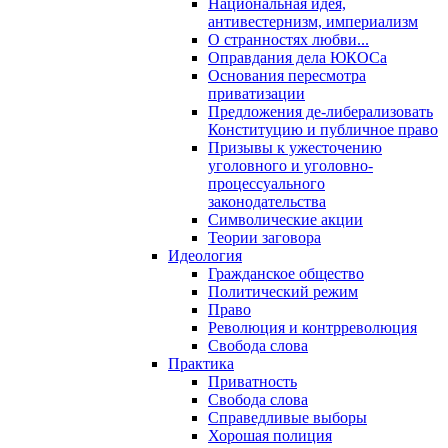
Национальная идея,
антивестернизм, империализм
О странностях любви...
Оправдания дела ЮКОСа
Основания пересмотра
приватизации
Предложения де-либерализовать
Конституцию и публичное право
Призывы к ужесточению
уголовного и уголовно-
процессуального
законодательства
Символические акции
Теории заговора
Идеология
Гражданское общество
Политический режим
Право
Революция и контрреволюция
Свобода слова
Практика
Приватность
Свобода слова
Справедливые выборы
Хорошая полиция