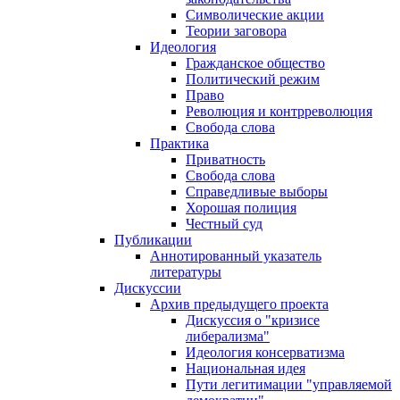
Символические акции
Теории заговора
Идеология
Гражданское общество
Политический режим
Право
Революция и контрреволюция
Свобода слова
Практика
Приватность
Свобода слова
Справедливые выборы
Хорошая полиция
Честный суд
Публикации
Аннотированный указатель
литературы
Дискуссии
Архив предыдущего проекта
Дискуссия о "кризисе
либерализма"
Идеология консерватизма
Национальная идея
Пути легитимации "управляемой