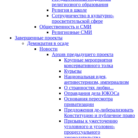
религиозного образования
Религия в школе
Сотрудничество в культурно-
просветительской сфере
Общественность и СМИ
Религиозные СМИ
Завершенные проекты
Демократия в осаде
Новости
Архив предыдущего проекта
Крупные мероприятия
консервативного толка
Курьезы
Национальная идея,
антивестернизм, империализм
О странностях любви...
Оправдания дела ЮКОСа
Основания пересмотра
приватизации
Предложения де-либерализовать
Конституцию и публичное право
Призывы к ужесточению
уголовного и уголовно-
процессуального
законодательства