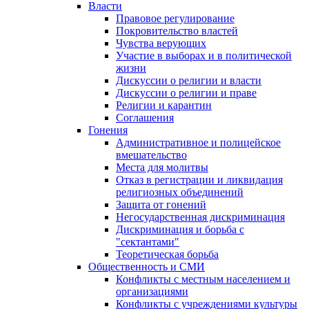
Власти
Правовое регулирование
Покровительство властей
Чувства верующих
Участие в выборах и в политической
жизни
Дискуссии о религии и власти
Дискуссии о религии и праве
Религии и карантин
Соглашения
Гонения
Административное и полицейское
вмешательство
Места для молитвы
Отказ в регистрации и ликвидация
религиозных объединений
Защита от гонений
Негосударственная дискриминация
Дискриминация и борьба с
"сектантами"
Теоретическая борьба
Общественность и СМИ
Конфликты с местным населением и
организациями
Конфликты с учреждениями культуры