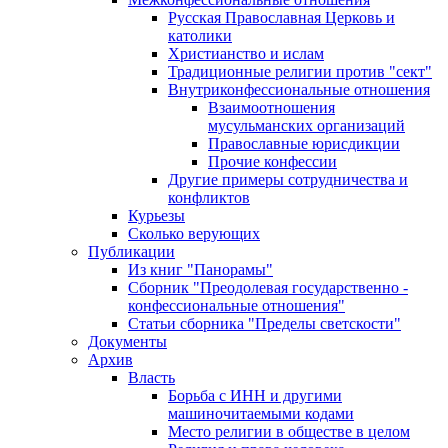
Русская Православная Церковь и
католики
Христианство и ислам
Традиционные религии против "сект"
Внутриконфессиональные отношения
Взаимоотношения
мусульманских организаций
Православные юрисдикции
Прочие конфессии
Другие примеры сотрудничества и
конфликтов
Курьезы
Сколько верующих
Публикации
Из книг "Панорамы"
Сборник "Преодолевая государственно -
конфессиональные отношения"
Статьи сборника "Пределы светскости"
Документы
Архив
Власть
Борьба с ИНН и другими
машиночитаемыми кодами
Место религии в обществе в целом