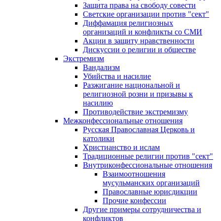
Защита права на свободу совести
Светские организации против "сект"
Диффамация религиозных
организаций и конфликты со СМИ
Акции в защиту нравственности
Дискуссии о религии и обществе
Экстремизм
Вандализм
Убийства и насилие
Разжигание национальной и
религиозной розни и призывы к
насилию
Противодействие экстремизму
Межконфессиональные отношения
Русская Православная Церковь и
католики
Христианство и ислам
Традиционные религии против "сект"
Внутриконфессиональные отношения
Взаимоотношения
мусульманских организаций
Православные юрисдикции
Прочие конфессии
Другие примеры сотрудничества и
конфликтов