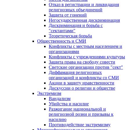
Отказ в регистрации и ликвидация
религиозных объединений
Защита от гонений
Негосударственная дискриминация
Дискриминация и борьба с
"сектантами"
Теоретическая борьба
Общественность и СМИ
Конфликты с местным населением и
организациями
Конфликты с учреждениями культуры
Защита права на свободу совести
Светские организации против "сект"
Диффамация религиозных
организаций и конфликты со СМИ
Акции в защиту нравственности
Дискуссии о религии и обществе
Экстремизм
Вандализм
Убийства и насилие
Разжигание национальной и
религиозной розни и призывы к
насилию
Противодействие экстремизму
Межконфессиональные отношения