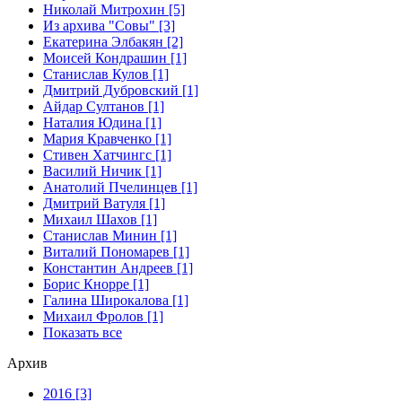
Николай Митрохин [5]
Из архива "Совы" [3]
Екатерина Элбакян [2]
Моисей Кондрашин [1]
Станислав Кулов [1]
Дмитрий Дубровский [1]
Айдар Султанов [1]
Наталия Юдина [1]
Мария Кравченко [1]
Стивен Хатчингс [1]
Василий Ничик [1]
Анатолий Пчелинцев [1]
Дмитрий Ватуля [1]
Михаил Шахов [1]
Станислав Минин [1]
Виталий Пономарев [1]
Константин Андреев [1]
Борис Кнорре [1]
Галина Широкалова [1]
Михаил Фролов [1]
Показать все
Архив
2016 [3]