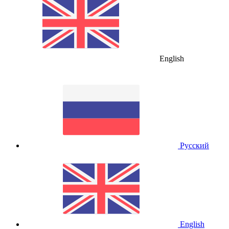
English
Русский
English