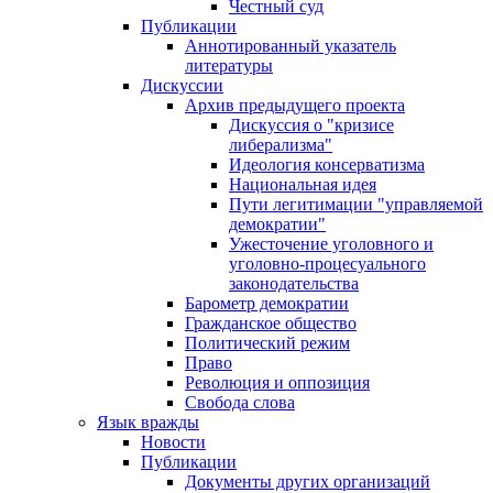
Честный суд
Публикации
Аннотированный указатель
литературы
Дискуссии
Архив предыдущего проекта
Дискуссия о "кризисе
либерализма"
Идеология консерватизма
Национальная идея
Пути легитимации "управляемой
демократии"
Ужесточение уголовного и
уголовно-процесуального
законодательства
Барометр демократии
Гражданское общество
Политический режим
Право
Революция и оппозиция
Свобода слова
Язык вражды
Новости
Публикации
Документы других организаций