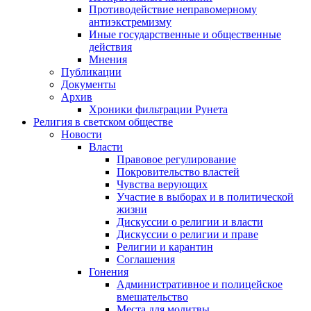
Противодействие неправомерному
антиэкстремизму
Иные государственные и общественные
действия
Мнения
Публикации
Документы
Архив
Хроники фильтрации Рунета
Религия в светском обществе
Новости
Власти
Правовое регулирование
Покровительство властей
Чувства верующих
Участие в выборах и в политической
жизни
Дискуссии о религии и власти
Дискуссии о религии и праве
Религии и карантин
Соглашения
Гонения
Административное и полицейское
вмешательство
Места для молитвы