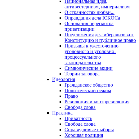
Национальная идея,
антивестернизм, империализм
О странностях любви...
Оправдания дела ЮКОСа
Основания пересмотра
приватизации
Предложения де-либерализовать
Конституцию и публичное право
Призывы к ужесточению
уголовного и уголовно-
процессуального
законодательства
Символические акции
Теории заговора
Идеология
Гражданское общество
Политический режим
Право
Революция и контрреволюция
Свобода слова
Практика
Приватность
Свобода слова
Справедливые выборы
Хорошая полиция