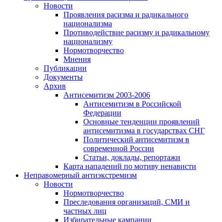
Новости
Проявления расизма и радикального
национализма
Противодействие расизму и радикальному
национализму
Нормотворчество
Мнения
Публикации
Документы
Архив
Антисемитизм 2003-2006
Антисемитизм в Российской
Федерации
Основные тенденции проявлений
антисемитизма в государствах СНГ
Политический антисемитизм в
современной России
Статьи, доклады, репортажи
Карта нападений по мотиву ненависти
Неправомерный антиэкстремизм
Новости
Нормотворчество
Преследования организаций, СМИ и
частных лиц
Избирательные кампании