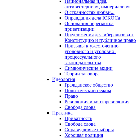
Национальная идея,
антивестернизм, империализм
О странностях любви...
Оправдания дела ЮКОСа
Основания пересмотра
приватизации
Предложения де-либерализовать
Конституцию и публичное право
Призывы к ужесточению
уголовного и уголовно-
процессуального
законодательства
Символические акции
Теории заговора
Идеология
Гражданское общество
Политический режим
Право
Революция и контрреволюция
Свобода слова
Практика
Приватность
Свобода слова
Справедливые выборы
Хорошая полиция