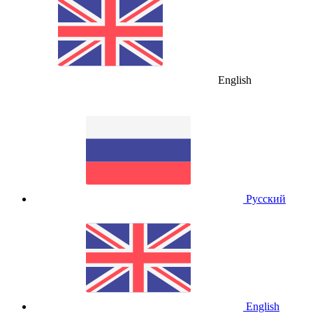
English
Русский
English