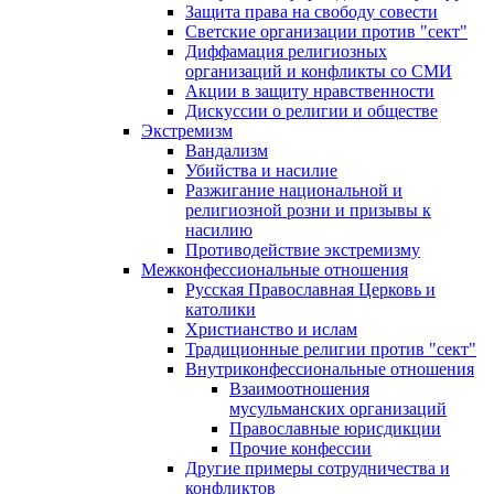
Защита права на свободу совести
Светские организации против "сект"
Диффамация религиозных
организаций и конфликты со СМИ
Акции в защиту нравственности
Дискуссии о религии и обществе
Экстремизм
Вандализм
Убийства и насилие
Разжигание национальной и
религиозной розни и призывы к
насилию
Противодействие экстремизму
Межконфессиональные отношения
Русская Православная Церковь и
католики
Христианство и ислам
Традиционные религии против "сект"
Внутриконфессиональные отношения
Взаимоотношения
мусульманских организаций
Православные юрисдикции
Прочие конфессии
Другие примеры сотрудничества и
конфликтов