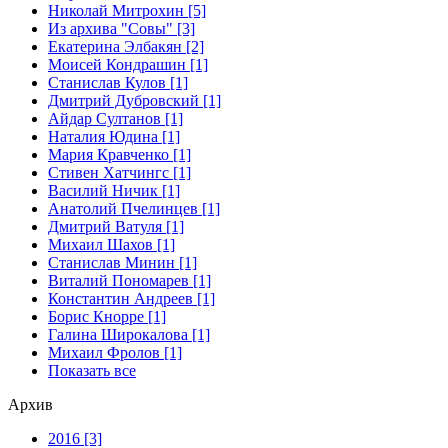
Николай Митрохин [5]
Из архива "Совы" [3]
Екатерина Элбакян [2]
Моисей Кондрашин [1]
Станислав Кулов [1]
Дмитрий Дубровский [1]
Айдар Султанов [1]
Наталия Юдина [1]
Мария Кравченко [1]
Стивен Хатчингс [1]
Василий Ничик [1]
Анатолий Пчелинцев [1]
Дмитрий Ватуля [1]
Михаил Шахов [1]
Станислав Минин [1]
Виталий Пономарев [1]
Константин Андреев [1]
Борис Кнорре [1]
Галина Широкалова [1]
Михаил Фролов [1]
Показать все
Архив
2016 [3]