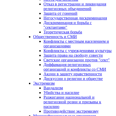
Отказ в регистрации и ликвидация
религиозных объединений
Защита от гонений
Негосударственная дискриминация
Дискриминация и борьба с
"сектантами"
Теоретическая борьба
Общественность и СМИ
Конфликты с местным населением и
организациями
Конфликты с учреждениями культуры
Защита права на свободу совести
Светские организации против "сект"
Диффамация религиозных
организаций и конфликты со СМИ
Акции в защиту нравственности
Дискуссии о религии и обществе
Экстремизм
Вандализм
Убийства и насилие
Разжигание национальной и
религиозной розни и призывы к
насилию
Противодействие экстремизму
Межконфессиональные отношения