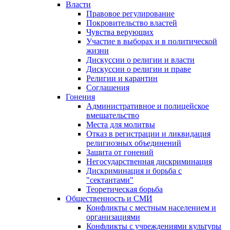
Власти
Правовое регулирование
Покровительство властей
Чувства верующих
Участие в выборах и в политической
жизни
Дискуссии о религии и власти
Дискуссии о религии и праве
Религии и карантин
Соглашения
Гонения
Административное и полицейское
вмешательство
Места для молитвы
Отказ в регистрации и ликвидация
религиозных объединений
Защита от гонений
Негосударственная дискриминация
Дискриминация и борьба с
"сектантами"
Теоретическая борьба
Общественность и СМИ
Конфликты с местным населением и
организациями
Конфликты с учреждениями культуры