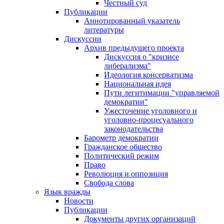
Честный суд
Публикации
Аннотированный указатель
литературы
Дискуссии
Архив предыдущего проекта
Дискуссия о "кризисе
либерализма"
Идеология консерватизма
Национальная идея
Пути легитимации "управляемой
демократии"
Ужесточение уголовного и
уголовно-процесуального
законодательства
Барометр демократии
Гражданское общество
Политический режим
Право
Революция и оппозиция
Свобода слова
Язык вражды
Новости
Публикации
Документы других организаций