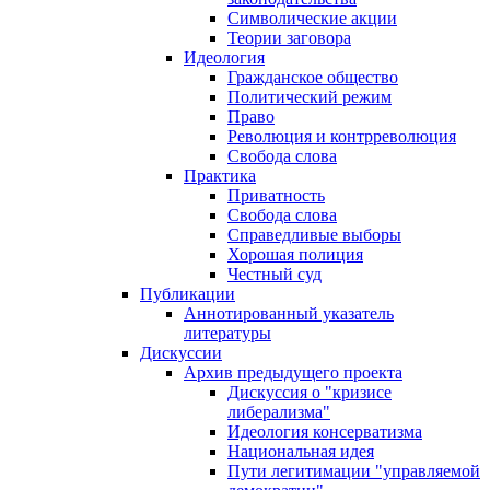
Символические акции
Теории заговора
Идеология
Гражданское общество
Политический режим
Право
Революция и контрреволюция
Свобода слова
Практика
Приватность
Свобода слова
Справедливые выборы
Хорошая полиция
Честный суд
Публикации
Аннотированный указатель
литературы
Дискуссии
Архив предыдущего проекта
Дискуссия о "кризисе
либерализма"
Идеология консерватизма
Национальная идея
Пути легитимации "управляемой