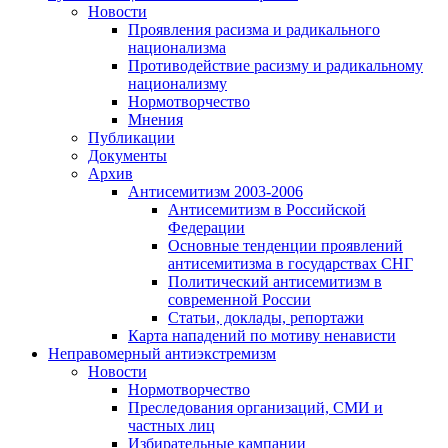
Новости
Проявления расизма и радикального
национализма
Противодействие расизму и радикальному
национализму
Нормотворчество
Мнения
Публикации
Документы
Архив
Антисемитизм 2003-2006
Антисемитизм в Российской
Федерации
Основные тенденции проявлений
антисемитизма в государствах СНГ
Политический антисемитизм в
современной России
Статьи, доклады, репортажи
Карта нападений по мотиву ненависти
Неправомерный антиэкстремизм
Новости
Нормотворчество
Преследования организаций, СМИ и
частных лиц
Избирательные кампании