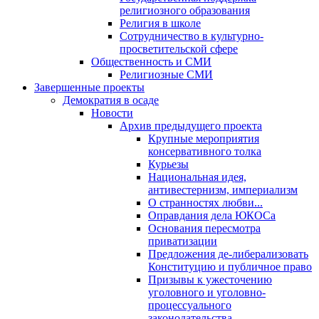
религиозного образования
Религия в школе
Сотрудничество в культурно-
просветительской сфере
Общественность и СМИ
Религиозные СМИ
Завершенные проекты
Демократия в осаде
Новости
Архив предыдущего проекта
Крупные мероприятия
консервативного толка
Курьезы
Национальная идея,
антивестернизм, империализм
О странностях любви...
Оправдания дела ЮКОСа
Основания пересмотра
приватизации
Предложения де-либерализовать
Конституцию и публичное право
Призывы к ужесточению
уголовного и уголовно-
процессуального
законодательства