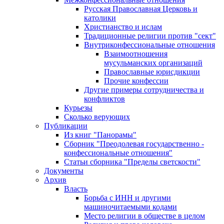
Русская Православная Церковь и
католики
Христианство и ислам
Традиционные религии против "сект"
Внутриконфессиональные отношения
Взаимоотношения
мусульманских организаций
Православные юрисдикции
Прочие конфессии
Другие примеры сотрудничества и
конфликтов
Курьезы
Сколько верующих
Публикации
Из книг "Панорамы"
Сборник "Преодолевая государственно -
конфессиональные отношения"
Статьи сборника "Пределы светскости"
Документы
Архив
Власть
Борьба с ИНН и другими
машиночитаемыми кодами
Место религии в обществе в целом