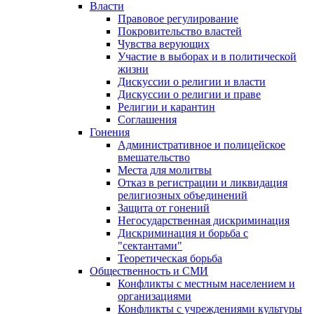
Власти
Правовое регулирование
Покровительство властей
Чувства верующих
Участие в выборах и в политической
жизни
Дискуссии о религии и власти
Дискуссии о религии и праве
Религии и карантин
Соглашения
Гонения
Административное и полицейское
вмешательство
Места для молитвы
Отказ в регистрации и ликвидация
религиозных объединений
Защита от гонений
Негосударственная дискриминация
Дискриминация и борьба с
"сектантами"
Теоретическая борьба
Общественность и СМИ
Конфликты с местным населением и
организациями
Конфликты с учреждениями культуры