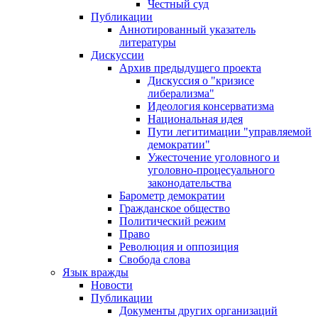
Честный суд
Публикации
Аннотированный указатель
литературы
Дискуссии
Архив предыдущего проекта
Дискуссия о "кризисе
либерализма"
Идеология консерватизма
Национальная идея
Пути легитимации "управляемой
демократии"
Ужесточение уголовного и
уголовно-процесуального
законодательства
Барометр демократии
Гражданское общество
Политический режим
Право
Революция и оппозиция
Свобода слова
Язык вражды
Новости
Публикации
Документы других организаций