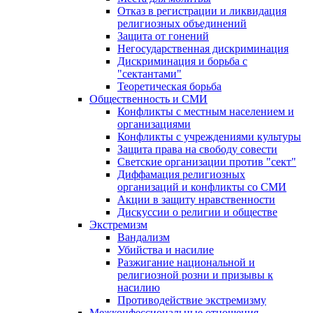
Отказ в регистрации и ликвидация
религиозных объединений
Защита от гонений
Негосударственная дискриминация
Дискриминация и борьба с
"сектантами"
Теоретическая борьба
Общественность и СМИ
Конфликты с местным населением и
организациями
Конфликты с учреждениями культуры
Защита права на свободу совести
Светские организации против "сект"
Диффамация религиозных
организаций и конфликты со СМИ
Акции в защиту нравственности
Дискуссии о религии и обществе
Экстремизм
Вандализм
Убийства и насилие
Разжигание национальной и
религиозной розни и призывы к
насилию
Противодействие экстремизму
Межконфессиональные отношения