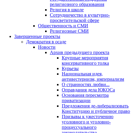
религиозного образования
Религия в школе
Сотрудничество в культурно-
просветительской сфере
Общественность и СМИ
Религиозные СМИ
Завершенные проекты
Демократия в осаде
Новости
Архив предыдущего проекта
Крупные мероприятия
консервативного толка
Курьезы
Национальная идея,
антивестернизм, империализм
О странностях любви...
Оправдания дела ЮКОСа
Основания пересмотра
приватизации
Предложения де-либерализовать
Конституцию и публичное право
Призывы к ужесточению
уголовного и уголовно-
процессуального
законодательства