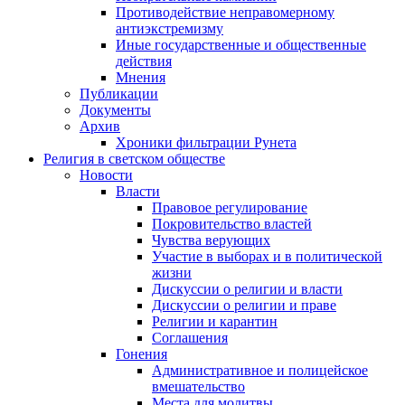
Противодействие неправомерному
антиэкстремизму
Иные государственные и общественные
действия
Мнения
Публикации
Документы
Архив
Хроники фильтрации Рунета
Религия в светском обществе
Новости
Власти
Правовое регулирование
Покровительство властей
Чувства верующих
Участие в выборах и в политической
жизни
Дискуссии о религии и власти
Дискуссии о религии и праве
Религии и карантин
Соглашения
Гонения
Административное и полицейское
вмешательство
Места для молитвы