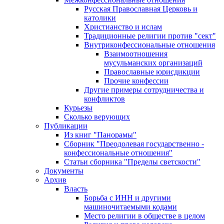
Русская Православная Церковь и
католики
Христианство и ислам
Традиционные религии против "сект"
Внутриконфессиональные отношения
Взаимоотношения
мусульманских организаций
Православные юрисдикции
Прочие конфессии
Другие примеры сотрудничества и
конфликтов
Курьезы
Сколько верующих
Публикации
Из книг "Панорамы"
Сборник "Преодолевая государственно -
конфессиональные отношения"
Статьи сборника "Пределы светскости"
Документы
Архив
Власть
Борьба с ИНН и другими
машиночитаемыми кодами
Место религии в обществе в целом