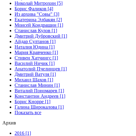
Николай Митрохин [5]
Борис Фаликов [4]
Из архива "Совы" [3]
Екатерина Элбакян [2]
Моисей Кондрашин [1]
Станислав Кулов [1]
Дмитрий Дубровский [1]
Айдар Султанов [1]
Наталия Юдина [1]
Мария Кравченко [1]
Стивен Хатчингс [1]
Василий Ничик [1]
Анатолий Пчелинцев [1]
Дмитрий Ватуля [1]
Михаил Шахов [1]
Станислав Минин [1]
Виталий Пономарев [1]
Константин Андреев [1]
Борис Кнорре [1]
Галина Широкалова [1]
Показать все
Архив
2016 [1]