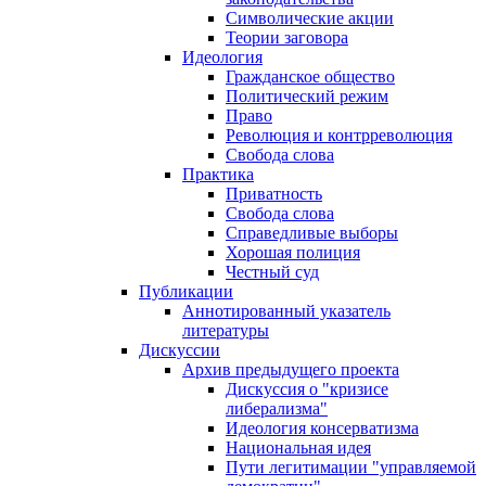
Символические акции
Теории заговора
Идеология
Гражданское общество
Политический режим
Право
Революция и контрреволюция
Свобода слова
Практика
Приватность
Свобода слова
Справедливые выборы
Хорошая полиция
Честный суд
Публикации
Аннотированный указатель
литературы
Дискуссии
Архив предыдущего проекта
Дискуссия о "кризисе
либерализма"
Идеология консерватизма
Национальная идея
Пути легитимации "управляемой