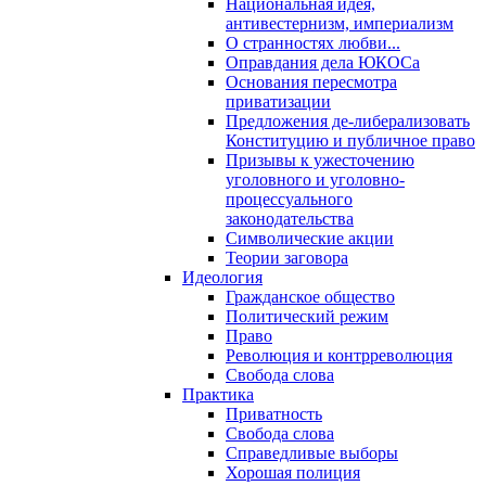
Национальная идея,
антивестернизм, империализм
О странностях любви...
Оправдания дела ЮКОСа
Основания пересмотра
приватизации
Предложения де-либерализовать
Конституцию и публичное право
Призывы к ужесточению
уголовного и уголовно-
процессуального
законодательства
Символические акции
Теории заговора
Идеология
Гражданское общество
Политический режим
Право
Революция и контрреволюция
Свобода слова
Практика
Приватность
Свобода слова
Справедливые выборы
Хорошая полиция