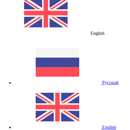
English
Русский
English