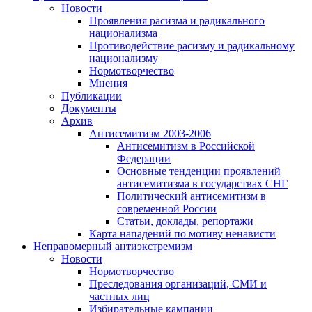
Новости
Проявления расизма и радикального
национализма
Противодействие расизму и радикальному
национализму
Нормотворчество
Мнения
Публикации
Документы
Архив
Антисемитизм 2003-2006
Антисемитизм в Российской
Федерации
Основные тенденции проявлений
антисемитизма в государствах СНГ
Политический антисемитизм в
современной России
Статьи, доклады, репортажи
Карта нападений по мотиву ненависти
Неправомерный антиэкстремизм
Новости
Нормотворчество
Преследования организаций, СМИ и
частных лиц
Избирательные кампании