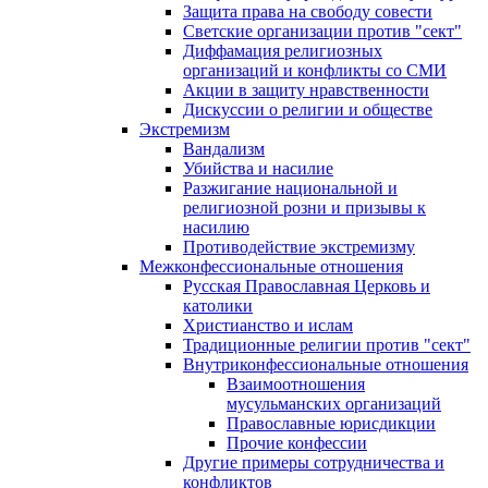
Защита права на свободу совести
Светские организации против "сект"
Диффамация религиозных
организаций и конфликты со СМИ
Акции в защиту нравственности
Дискуссии о религии и обществе
Экстремизм
Вандализм
Убийства и насилие
Разжигание национальной и
религиозной розни и призывы к
насилию
Противодействие экстремизму
Межконфессиональные отношения
Русская Православная Церковь и
католики
Христианство и ислам
Традиционные религии против "сект"
Внутриконфессиональные отношения
Взаимоотношения
мусульманских организаций
Православные юрисдикции
Прочие конфессии
Другие примеры сотрудничества и
конфликтов