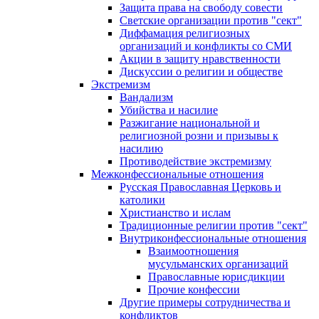
Защита права на свободу совести
Светские организации против "сект"
Диффамация религиозных
организаций и конфликты со СМИ
Акции в защиту нравственности
Дискуссии о религии и обществе
Экстремизм
Вандализм
Убийства и насилие
Разжигание национальной и
религиозной розни и призывы к
насилию
Противодействие экстремизму
Межконфессиональные отношения
Русская Православная Церковь и
католики
Христианство и ислам
Традиционные религии против "сект"
Внутриконфессиональные отношения
Взаимоотношения
мусульманских организаций
Православные юрисдикции
Прочие конфессии
Другие примеры сотрудничества и
конфликтов