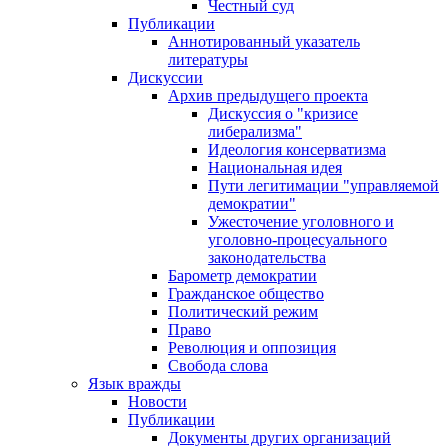
Честный суд
Публикации
Аннотированный указатель
литературы
Дискуссии
Архив предыдущего проекта
Дискуссия о "кризисе
либерализма"
Идеология консерватизма
Национальная идея
Пути легитимации "управляемой
демократии"
Ужесточение уголовного и
уголовно-процесуального
законодательства
Барометр демократии
Гражданское общество
Политический режим
Право
Революция и оппозиция
Свобода слова
Язык вражды
Новости
Публикации
Документы других организаций