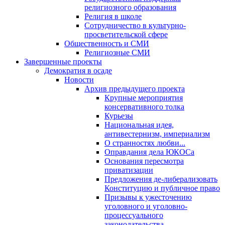
религиозного образования
Религия в школе
Сотрудничество в культурно-
просветительской сфере
Общественность и СМИ
Религиозные СМИ
Завершенные проекты
Демократия в осаде
Новости
Архив предыдущего проекта
Крупные мероприятия
консервативного толка
Курьезы
Национальная идея,
антивестернизм, империализм
О странностях любви...
Оправдания дела ЮКОСа
Основания пересмотра
приватизации
Предложения де-либерализовать
Конституцию и публичное право
Призывы к ужесточению
уголовного и уголовно-
процессуального
законодательства