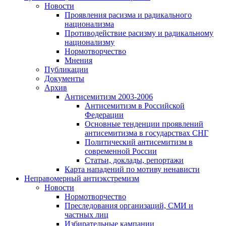
Новости
Проявления расизма и радикального
национализма
Противодействие расизму и радикальному
национализму
Нормотворчество
Мнения
Публикации
Документы
Архив
Антисемитизм 2003-2006
Антисемитизм в Российской
Федерации
Основные тенденции проявлений
антисемитизма в государствах СНГ
Политический антисемитизм в
современной России
Статьи, доклады, репортажи
Карта нападений по мотиву ненависти
Неправомерный антиэкстремизм
Новости
Нормотворчество
Преследования организаций, СМИ и
частных лиц
Избирательные кампании