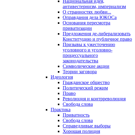
Национальная идея,
антивестернизм, империализм
О странностях любви...
Оправдания дела ЮКОСа
Основания пересмотра
приватизации
Предложения де-либерализовать
Конституцию и публичное право
Призывы к ужесточению
уголовного и уголовно-
процессуального
законодательства
Символические акции
Теории заговора
Идеология
Гражданское общество
Политический режим
Право
Революция и контрреволюция
Свобода слова
Практика
Приватность
Свобода слова
Справедливые выборы
Хорошая полиция