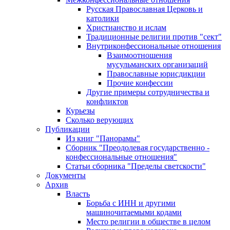
Русская Православная Церковь и
католики
Христианство и ислам
Традиционные религии против "сект"
Внутриконфессиональные отношения
Взаимоотношения
мусульманских организаций
Православные юрисдикции
Прочие конфессии
Другие примеры сотрудничества и
конфликтов
Курьезы
Сколько верующих
Публикации
Из книг "Панорамы"
Сборник "Преодолевая государственно -
конфессиональные отношения"
Статьи сборника "Пределы светскости"
Документы
Архив
Власть
Борьба с ИНН и другими
машиночитаемыми кодами
Место религии в обществе в целом