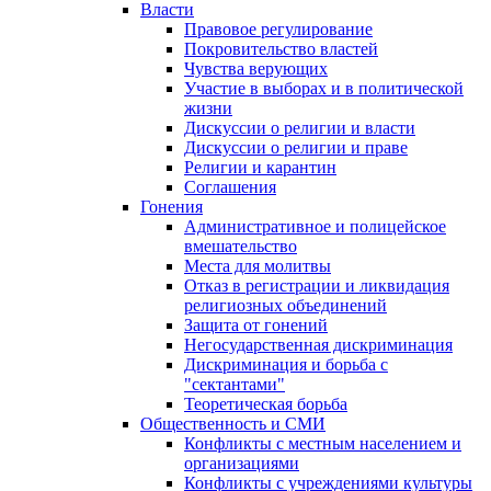
Власти
Правовое регулирование
Покровительство властей
Чувства верующих
Участие в выборах и в политической
жизни
Дискуссии о религии и власти
Дискуссии о религии и праве
Религии и карантин
Соглашения
Гонения
Административное и полицейское
вмешательство
Места для молитвы
Отказ в регистрации и ликвидация
религиозных объединений
Защита от гонений
Негосударственная дискриминация
Дискриминация и борьба с
"сектантами"
Теоретическая борьба
Общественность и СМИ
Конфликты с местным населением и
организациями
Конфликты с учреждениями культуры