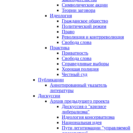
Символические акции
Теории заговора
Идеология
Гражданское общество
Политический режим
Право
Революция и контрреволюция
Свобода слова
Практика
Приватность
Свобода слова
Справедливые выборы
Хорошая полиция
Честный суд
Публикации
Аннотированный указатель
литературы
Дискуссии
Архив предыдущего проекта
Дискуссия о "кризисе
либерализма"
Идеология консерватизма
Национальная идея
Пути легитимации "управляемой