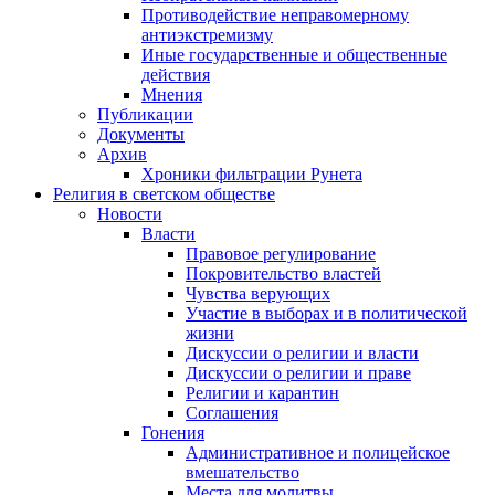
Противодействие неправомерному
антиэкстремизму
Иные государственные и общественные
действия
Мнения
Публикации
Документы
Архив
Хроники фильтрации Рунета
Религия в светском обществе
Новости
Власти
Правовое регулирование
Покровительство властей
Чувства верующих
Участие в выборах и в политической
жизни
Дискуссии о религии и власти
Дискуссии о религии и праве
Религии и карантин
Соглашения
Гонения
Административное и полицейское
вмешательство
Места для молитвы