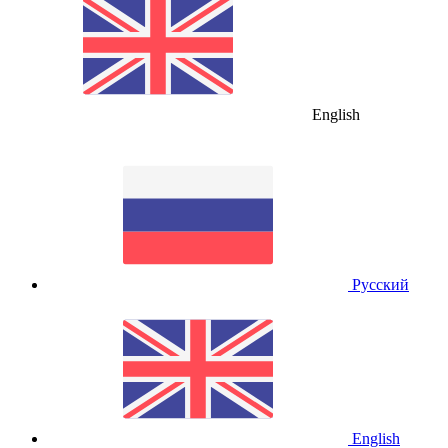
English
Русский
English