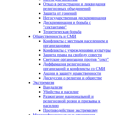
Отказ в регистрации и ликвидация
религиозных объединений
Защита от гонений
Негосударственная дискриминация
Дискриминация и борьба с
"сектантами"
Теоретическая борьба
Общественность и СМИ
Конфликты с местным населением и
организациями
Конфликты с учреждениями культуры
Защита права на свободу совести
Светские организации против "сект"
Диффамация религиозных
организаций и конфликты со СМИ
Акции в защиту нравственности
Дискуссии о религии и обществе
Экстремизм
Вандализм
Убийства и насилие
Разжигание национальной и
религиозной розни и призывы к
насилию
Противодействие экстремизму
Межконфессиональные отношения