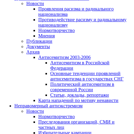
Новости
Проявления расизма и радикального
национализма
Противодействие расизму и радикальному
национализму
Нормотворчество
Мнения
Публикации
Документы
Архив
Антисемитизм 2003-2006
Антисемитизм в Российской
Федерации
Основные тенденции проявлений
антисемитизма в государствах СНГ
Политический антисемитизм в
современной России
Статьи, доклады, репортажи
Карта нападений по мотиву ненависти
Неправомерный антиэкстремизм
Новости
Нормотворчество
Преследования организаций, СМИ и
частных лиц
Избирательные кампании