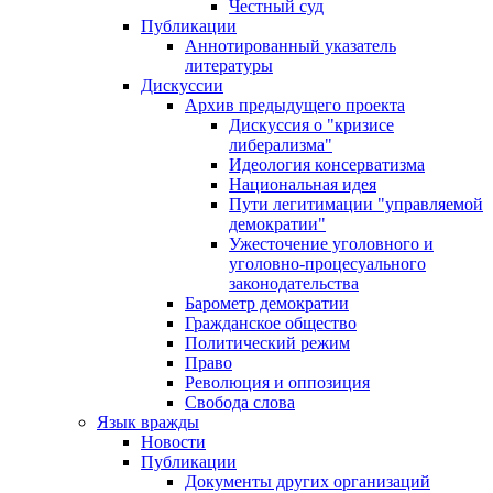
Честный суд
Публикации
Аннотированный указатель
литературы
Дискуссии
Архив предыдущего проекта
Дискуссия о "кризисе
либерализма"
Идеология консерватизма
Национальная идея
Пути легитимации "управляемой
демократии"
Ужесточение уголовного и
уголовно-процесуального
законодательства
Барометр демократии
Гражданское общество
Политический режим
Право
Революция и оппозиция
Свобода слова
Язык вражды
Новости
Публикации
Документы других организаций