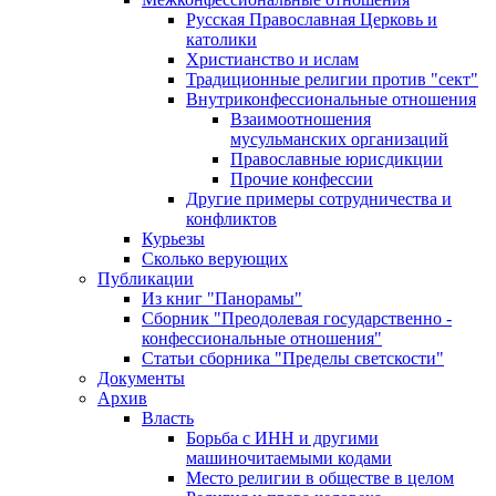
Русская Православная Церковь и
католики
Христианство и ислам
Традиционные религии против "сект"
Внутриконфессиональные отношения
Взаимоотношения
мусульманских организаций
Православные юрисдикции
Прочие конфессии
Другие примеры сотрудничества и
конфликтов
Курьезы
Сколько верующих
Публикации
Из книг "Панорамы"
Сборник "Преодолевая государственно -
конфессиональные отношения"
Статьи сборника "Пределы светскости"
Документы
Архив
Власть
Борьба с ИНН и другими
машиночитаемыми кодами
Место религии в обществе в целом