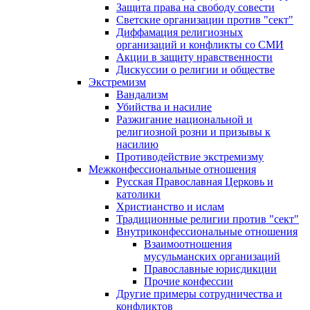
Защита права на свободу совести
Светские организации против "сект"
Диффамация религиозных
организаций и конфликты со СМИ
Акции в защиту нравственности
Дискуссии о религии и обществе
Экстремизм
Вандализм
Убийства и насилие
Разжигание национальной и
религиозной розни и призывы к
насилию
Противодействие экстремизму
Межконфессиональные отношения
Русская Православная Церковь и
католики
Христианство и ислам
Традиционные религии против "сект"
Внутриконфессиональные отношения
Взаимоотношения
мусульманских организаций
Православные юрисдикции
Прочие конфессии
Другие примеры сотрудничества и
конфликтов