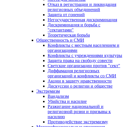
Отказ в регистрации и ликвидация
религиозных объединений
Защита от гонений
Негосударственная дискриминация
Дискриминация и борьба с
"сектантами"
Теоретическая борьба
Общественность и СМИ
Конфликты с местным населением и
организациями
Конфликты с учреждениями культуры
Защита права на свободу совести
Светские организации против "сект"
Диффамация религиозных
организаций и конфликты со СМИ
Акции в защиту нравственности
Дискуссии о религии и обществе
Экстремизм
Вандализм
Убийства и насилие
Разжигание национальной и
религиозной розни и призывы к
насилию
Противодействие экстремизму
Межконфессиональные отношения