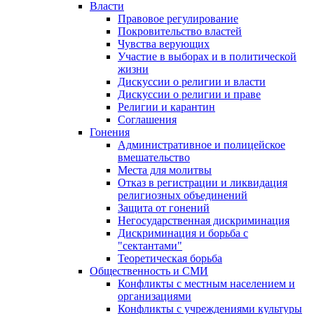
Власти
Правовое регулирование
Покровительство властей
Чувства верующих
Участие в выборах и в политической
жизни
Дискуссии о религии и власти
Дискуссии о религии и праве
Религии и карантин
Соглашения
Гонения
Административное и полицейское
вмешательство
Места для молитвы
Отказ в регистрации и ликвидация
религиозных объединений
Защита от гонений
Негосударственная дискриминация
Дискриминация и борьба с
"сектантами"
Теоретическая борьба
Общественность и СМИ
Конфликты с местным населением и
организациями
Конфликты с учреждениями культуры