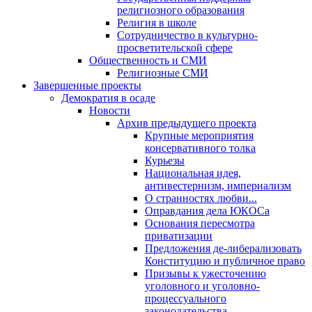
религиозного образования
Религия в школе
Сотрудничество в культурно-
просветительской сфере
Общественность и СМИ
Религиозные СМИ
Завершенные проекты
Демократия в осаде
Новости
Архив предыдущего проекта
Крупные мероприятия
консервативного толка
Курьезы
Национальная идея,
антивестернизм, империализм
О странностях любви...
Оправдания дела ЮКОСа
Основания пересмотра
приватизации
Предложения де-либерализовать
Конституцию и публичное право
Призывы к ужесточению
уголовного и уголовно-
процессуального
законодательства