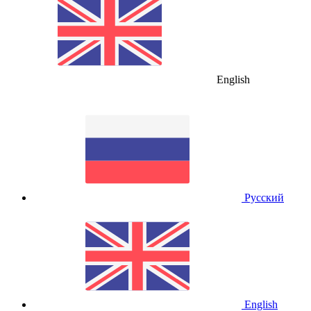
English
Русский
English