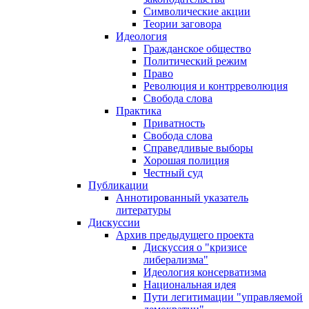
Символические акции
Теории заговора
Идеология
Гражданское общество
Политический режим
Право
Революция и контрреволюция
Свобода слова
Практика
Приватность
Свобода слова
Справедливые выборы
Хорошая полиция
Честный суд
Публикации
Аннотированный указатель
литературы
Дискуссии
Архив предыдущего проекта
Дискуссия о "кризисе
либерализма"
Идеология консерватизма
Национальная идея
Пути легитимации "управляемой