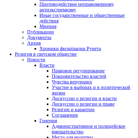
Противодействие неправомерному
антиэкстремизму
Иные государственные и общественные
действия
Мнения
Публикации
Документы
Архив
Хроники фильтрации Рунета
Религия в светском обществе
Новости
Власти
Правовое регулирование
Покровительство властей
Чувства верующих
Участие в выборах и в политической
жизни
Дискуссии о религии и власти
Дискуссии о религии и праве
Религии и карантин
Соглашения
Гонения
Административное и полицейское
вмешательство
Места для молитвы