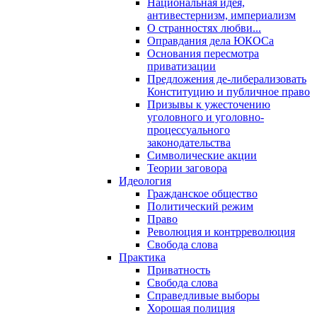
Национальная идея,
антивестернизм, империализм
О странностях любви...
Оправдания дела ЮКОСа
Основания пересмотра
приватизации
Предложения де-либерализовать
Конституцию и публичное право
Призывы к ужесточению
уголовного и уголовно-
процессуального
законодательства
Символические акции
Теории заговора
Идеология
Гражданское общество
Политический режим
Право
Революция и контрреволюция
Свобода слова
Практика
Приватность
Свобода слова
Справедливые выборы
Хорошая полиция