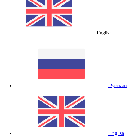
English
Русский
English