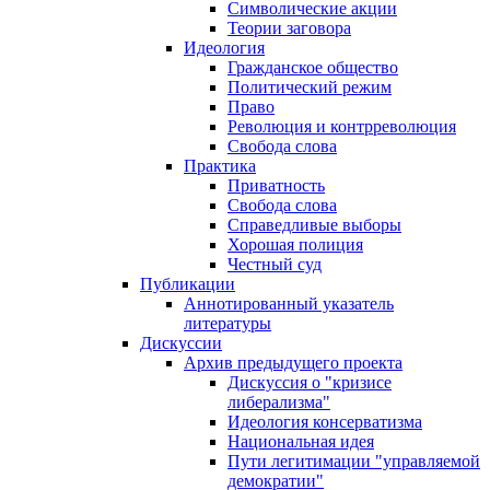
Символические акции
Теории заговора
Идеология
Гражданское общество
Политический режим
Право
Революция и контрреволюция
Свобода слова
Практика
Приватность
Свобода слова
Справедливые выборы
Хорошая полиция
Честный суд
Публикации
Аннотированный указатель
литературы
Дискуссии
Архив предыдущего проекта
Дискуссия о "кризисе
либерализма"
Идеология консерватизма
Национальная идея
Пути легитимации "управляемой
демократии"