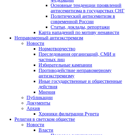
Основные тенденции проявлений
антисемитизма в государствах СНГ
Политический антисемитизм в
современной России
Статьи, доклады, репортажи
Карта нападений по мотиву ненависти
Неправомерный антиэкстремизм
Новости
Нормотворчество
Преследования организаций, СМИ и
частных лиц
Избирательные кампании
Противодействие неправомерному
антиэкстремизму
Иные государственные и общественные
действия
Мнения
Публикации
Документы
Архив
Хроники фильтрации Рунета
Религия в светском обществе
Новости
Власти