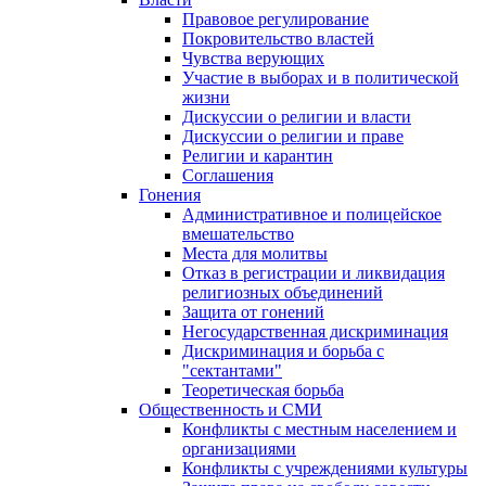
Правовое регулирование
Покровительство властей
Чувства верующих
Участие в выборах и в политической
жизни
Дискуссии о религии и власти
Дискуссии о религии и праве
Религии и карантин
Соглашения
Гонения
Административное и полицейское
вмешательство
Места для молитвы
Отказ в регистрации и ликвидация
религиозных объединений
Защита от гонений
Негосударственная дискриминация
Дискриминация и борьба с
"сектантами"
Теоретическая борьба
Общественность и СМИ
Конфликты с местным населением и
организациями
Конфликты с учреждениями культуры