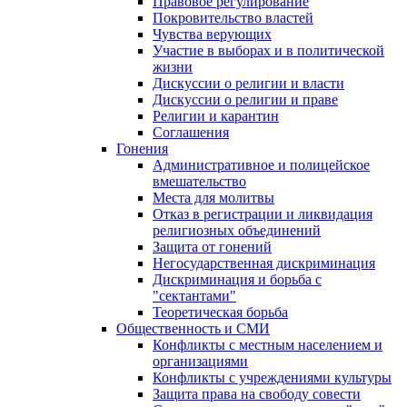
Правовое регулирование
Покровительство властей
Чувства верующих
Участие в выборах и в политической
жизни
Дискуссии о религии и власти
Дискуссии о религии и праве
Религии и карантин
Соглашения
Гонения
Административное и полицейское
вмешательство
Места для молитвы
Отказ в регистрации и ликвидация
религиозных объединений
Защита от гонений
Негосударственная дискриминация
Дискриминация и борьба с
"сектантами"
Теоретическая борьба
Общественность и СМИ
Конфликты с местным населением и
организациями
Конфликты с учреждениями культуры
Защита права на свободу совести