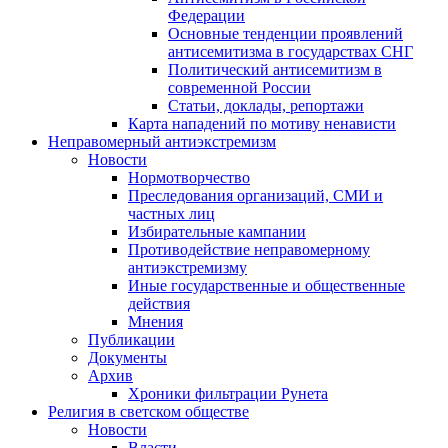
Федерации
Основные тенденции проявлений
антисемитизма в государствах СНГ
Политический антисемитизм в
современной России
Статьи, доклады, репортажи
Карта нападений по мотиву ненависти
Неправомерный антиэкстремизм
Новости
Нормотворчество
Преследования организаций, СМИ и
частных лиц
Избирательные кампании
Противодействие неправомерному
антиэкстремизму
Иные государственные и общественные
действия
Мнения
Публикации
Документы
Архив
Хроники фильтрации Рунета
Религия в светском обществе
Новости
Власти