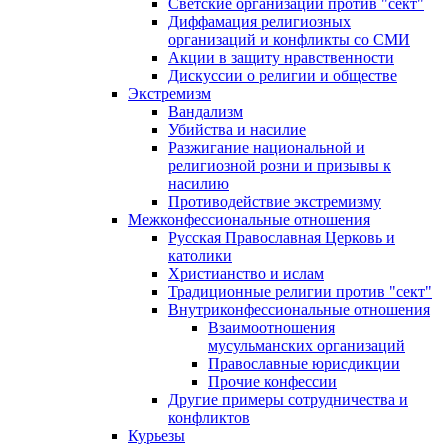
Светские организации против "сект"
Диффамация религиозных
организаций и конфликты со СМИ
Акции в защиту нравственности
Дискуссии о религии и обществе
Экстремизм
Вандализм
Убийства и насилие
Разжигание национальной и
религиозной розни и призывы к
насилию
Противодействие экстремизму
Межконфессиональные отношения
Русская Православная Церковь и
католики
Христианство и ислам
Традиционные религии против "сект"
Внутриконфессиональные отношения
Взаимоотношения
мусульманских организаций
Православные юрисдикции
Прочие конфессии
Другие примеры сотрудничества и
конфликтов
Курьезы