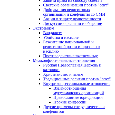
Защита права на свободу совести
Светские организации против "сект"
Диффамация религиозных
организаций и конфликты со СМИ
Акции в защиту нравственности
Дискуссии о религии и обществе
Экстремизм
Вандализм
Убийства и насилие
Разжигание национальной и
религиозной розни и призывы к
насилию
Противодействие экстремизму
Межконфессиональные отношения
Русская Православная Церковь и
католики
Христианство и ислам
Традиционные религии против "сект"
Внутриконфессиональные отношения
Взаимоотношения
мусульманских организаций
Православные юрисдикции
Прочие конфессии
Другие примеры сотрудничества и
конфликтов