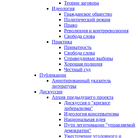
Теории заговора
Идеология
Гражданское общество
Политический режим
Право
Революция и контрреволюция
Свобода слова
Практика
Приватность
Свобода слова
Справедливые выборы
Хорошая полиция
Честный суд
Публикации
Аннотированный указатель
литературы
Дискуссии
Архив предыдущего проекта
Дискуссия о "кризисе
либерализма"
Идеология консерватизма
Национальная идея
Пути легитимации "управляемой
демократии"
Ужесточение уголовного и