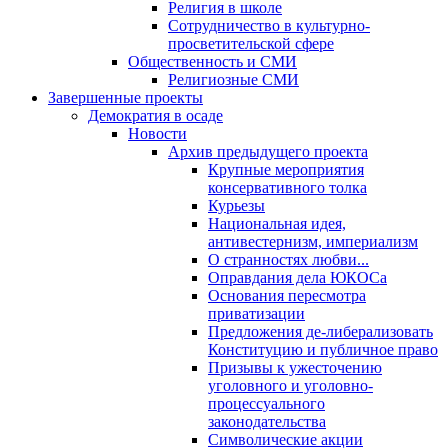
Религия в школе
Сотрудничество в культурно-
просветительской сфере
Общественность и СМИ
Религиозные СМИ
Завершенные проекты
Демократия в осаде
Новости
Архив предыдущего проекта
Крупные мероприятия
консервативного толка
Курьезы
Национальная идея,
антивестернизм, империализм
О странностях любви...
Оправдания дела ЮКОСа
Основания пересмотра
приватизации
Предложения де-либерализовать
Конституцию и публичное право
Призывы к ужесточению
уголовного и уголовно-
процессуального
законодательства
Символические акции