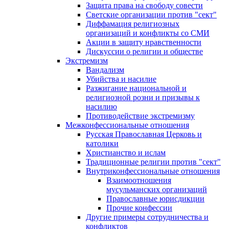
Защита права на свободу совести
Светские организации против "сект"
Диффамация религиозных
организаций и конфликты со СМИ
Акции в защиту нравственности
Дискуссии о религии и обществе
Экстремизм
Вандализм
Убийства и насилие
Разжигание национальной и
религиозной розни и призывы к
насилию
Противодействие экстремизму
Межконфессиональные отношения
Русская Православная Церковь и
католики
Христианство и ислам
Традиционные религии против "сект"
Внутриконфессиональные отношения
Взаимоотношения
мусульманских организаций
Православные юрисдикции
Прочие конфессии
Другие примеры сотрудничества и
конфликтов