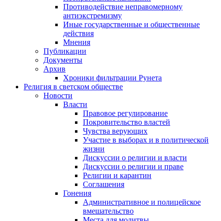
Противодействие неправомерному
антиэкстремизму
Иные государственные и общественные
действия
Мнения
Публикации
Документы
Архив
Хроники фильтрации Рунета
Религия в светском обществе
Новости
Власти
Правовое регулирование
Покровительство властей
Чувства верующих
Участие в выборах и в политической
жизни
Дискуссии о религии и власти
Дискуссии о религии и праве
Религии и карантин
Соглашения
Гонения
Административное и полицейское
вмешательство
Места для молитвы