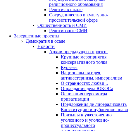
религиозного образования
Религия в школе
Сотрудничество в культурно-
просветительской сфере
Общественность и СМИ
Религиозные СМИ
Завершенные проекты
Демократия в осаде
Новости
Архив предыдущего проекта
Крупные мероприятия
консервативного толка
Курьезы
Национальная идея,
антивестернизм, империализм
О странностях любви...
Оправдания дела ЮКОСа
Основания пересмотра
приватизации
Предложения де-либерализовать
Конституцию и публичное право
Призывы к ужесточению
уголовного и уголовно-
процессуального
законодательства