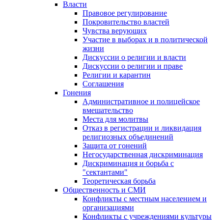
Власти
Правовое регулирование
Покровительство властей
Чувства верующих
Участие в выборах и в политической
жизни
Дискуссии о религии и власти
Дискуссии о религии и праве
Религии и карантин
Соглашения
Гонения
Административное и полицейское
вмешательство
Места для молитвы
Отказ в регистрации и ликвидация
религиозных объединений
Защита от гонений
Негосударственная дискриминация
Дискриминация и борьба с
"сектантами"
Теоретическая борьба
Общественность и СМИ
Конфликты с местным населением и
организациями
Конфликты с учреждениями культуры