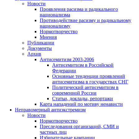
Новости
Проявления расизма и радикального
национализма
Противодействие расизму и радикальному
национализму
Нормотворчество
Мнения
Публикации
Документы
Архив
Антисемитизм 2003-2006
Антисемитизм в Российской
Федерации
Основные тенденции проявлений
антисемитизма в государствах СНГ
Политический антисемитизм в
современной России
Статьи, доклады, репортажи
Карта нападений по мотиву ненависти
Неправомерный антиэкстремизм
Новости
Нормотворчество
Преследования организаций, СМИ и
частных лиц
Избирательные кампании