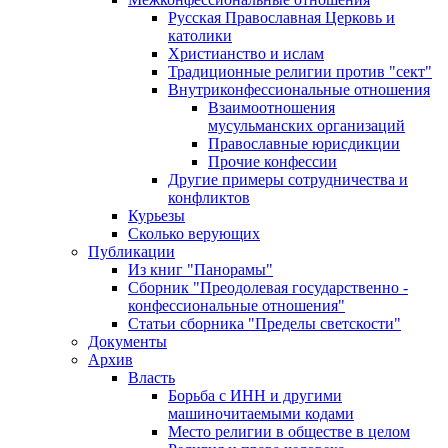
Русская Православная Церковь и
католики
Христианство и ислам
Традиционные религии против "сект"
Внутриконфессиональные отношения
Взаимоотношения
мусульманских организаций
Православные юрисдикции
Прочие конфессии
Другие примеры сотрудничества и
конфликтов
Курьезы
Сколько верующих
Публикации
Из книг "Панорамы"
Сборник "Преодолевая государственно -
конфессиональные отношения"
Статьи сборника "Пределы светскости"
Документы
Архив
Власть
Борьба с ИНН и другими
машиночитаемыми кодами
Место религии в обществе в целом