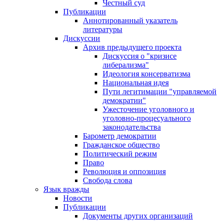
Честный суд
Публикации
Аннотированный указатель
литературы
Дискуссии
Архив предыдущего проекта
Дискуссия о "кризисе
либерализма"
Идеология консерватизма
Национальная идея
Пути легитимации "управляемой
демократии"
Ужесточение уголовного и
уголовно-процесуального
законодательства
Барометр демократии
Гражданское общество
Политический режим
Право
Революция и оппозиция
Свобода слова
Язык вражды
Новости
Публикации
Документы других организаций