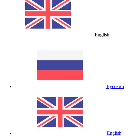
English
Русский
English