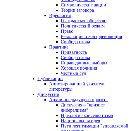
Символические акции
Теории заговора
Идеология
Гражданское общество
Политический режим
Право
Революция и контрреволюция
Свобода слова
Практика
Приватность
Свобода слова
Справедливые выборы
Хорошая полиция
Честный суд
Публикации
Аннотированный указатель
литературы
Дискуссии
Архив предыдущего проекта
Дискуссия о "кризисе
либерализма"
Идеология консерватизма
Национальная идея
Пути легитимации "управляемой