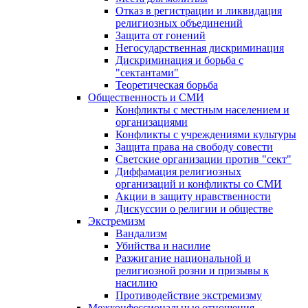
Отказ в регистрации и ликвидация
религиозных объединений
Защита от гонений
Негосударственная дискриминация
Дискриминация и борьба с
"сектантами"
Теоретическая борьба
Общественность и СМИ
Конфликты с местным населением и
организациями
Конфликты с учреждениями культуры
Защита права на свободу совести
Светские организации против "сект"
Диффамация религиозных
организаций и конфликты со СМИ
Акции в защиту нравственности
Дискуссии о религии и обществе
Экстремизм
Вандализм
Убийства и насилие
Разжигание национальной и
религиозной розни и призывы к
насилию
Противодействие экстремизму
Межконфессиональные отношения