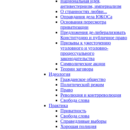
Национальная идея,
антивестернизм, империализм
О странностях любви...
Оправдания дела ЮКОСа
Основания пересмотра
приватизации
Предложения де-либерализовать
Конституцию и публичное право
Призывы к ужесточению
уголовного и уголовно-
процессуального
законодательства
Символические акции
Теории заговора
Идеология
Гражданское общество
Политический режим
Право
Революция и контрреволюция
Свобода слова
Практика
Приватность
Свобода слова
Справедливые выборы
Хорошая полиция