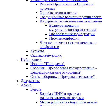
Русская Православная Церковь и
католики
Христианство и ислам
Традиционные религии против "сект"
Внутриконфессиональные отношения
Взаимоотношения
мусульманских организаций
Православные юрисдикции
Прочие конфессии
Другие примеры сотрудничества и
конфликтов
Курьезы
Сколько верующих
Публикации
Из книг "Панорамы"
Сборник "Преодолевая государственно -
конфессиональные отношения"
Статьи сборника "Пределы светскости"
Документы
Архив
Власть
Борьба с ИНН и другими
машиночитаемыми кодами
Место религии в обществе в целом