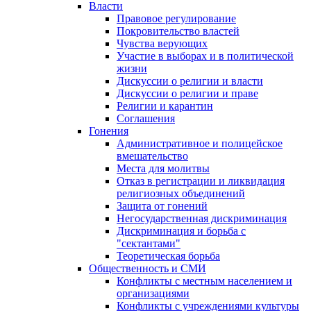
Власти
Правовое регулирование
Покровительство властей
Чувства верующих
Участие в выборах и в политической
жизни
Дискуссии о религии и власти
Дискуссии о религии и праве
Религии и карантин
Соглашения
Гонения
Административное и полицейское
вмешательство
Места для молитвы
Отказ в регистрации и ликвидация
религиозных объединений
Защита от гонений
Негосударственная дискриминация
Дискриминация и борьба с
"сектантами"
Теоретическая борьба
Общественность и СМИ
Конфликты с местным населением и
организациями
Конфликты с учреждениями культуры