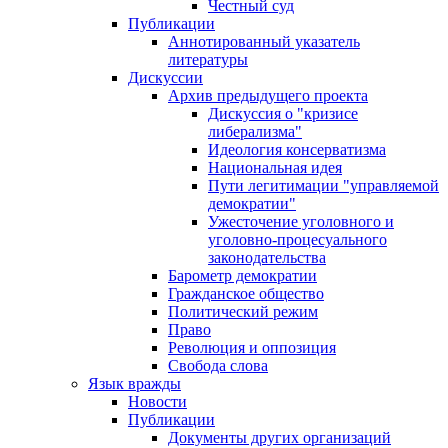
Честный суд
Публикации
Аннотированный указатель
литературы
Дискуссии
Архив предыдущего проекта
Дискуссия о "кризисе
либерализма"
Идеология консерватизма
Национальная идея
Пути легитимации "управляемой
демократии"
Ужесточение уголовного и
уголовно-процесуального
законодательства
Барометр демократии
Гражданское общество
Политический режим
Право
Революция и оппозиция
Свобода слова
Язык вражды
Новости
Публикации
Документы других организаций