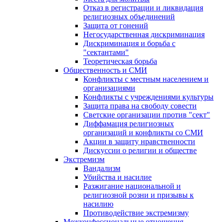
Отказ в регистрации и ликвидация
религиозных объединений
Защита от гонений
Негосударственная дискриминация
Дискриминация и борьба с
"сектантами"
Теоретическая борьба
Общественность и СМИ
Конфликты с местным населением и
организациями
Конфликты с учреждениями культуры
Защита права на свободу совести
Светские организации против "сект"
Диффамация религиозных
организаций и конфликты со СМИ
Акции в защиту нравственности
Дискуссии о религии и обществе
Экстремизм
Вандализм
Убийства и насилие
Разжигание национальной и
религиозной розни и призывы к
насилию
Противодействие экстремизму
Межконфессиональные отношения