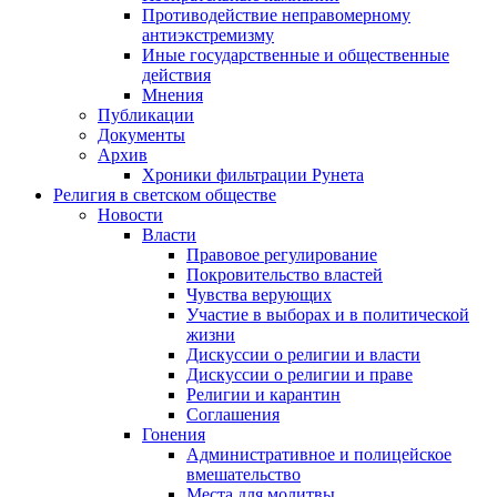
Противодействие неправомерному
антиэкстремизму
Иные государственные и общественные
действия
Мнения
Публикации
Документы
Архив
Хроники фильтрации Рунета
Религия в светском обществе
Новости
Власти
Правовое регулирование
Покровительство властей
Чувства верующих
Участие в выборах и в политической
жизни
Дискуссии о религии и власти
Дискуссии о религии и праве
Религии и карантин
Соглашения
Гонения
Административное и полицейское
вмешательство
Места для молитвы