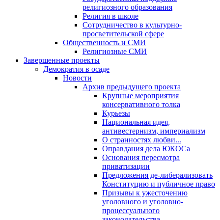
религиозного образования
Религия в школе
Сотрудничество в культурно-
просветительской сфере
Общественность и СМИ
Религиозные СМИ
Завершенные проекты
Демократия в осаде
Новости
Архив предыдущего проекта
Крупные мероприятия
консервативного толка
Курьезы
Национальная идея,
антивестернизм, империализм
О странностях любви...
Оправдания дела ЮКОСа
Основания пересмотра
приватизации
Предложения де-либерализовать
Конституцию и публичное право
Призывы к ужесточению
уголовного и уголовно-
процессуального
законодательства