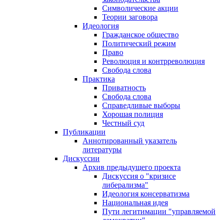
Символические акции
Теории заговора
Идеология
Гражданское общество
Политический режим
Право
Революция и контрреволюция
Свобода слова
Практика
Приватность
Свобода слова
Справедливые выборы
Хорошая полиция
Честный суд
Публикации
Аннотированный указатель
литературы
Дискуссии
Архив предыдущего проекта
Дискуссия о "кризисе
либерализма"
Идеология консерватизма
Национальная идея
Пути легитимации "управляемой