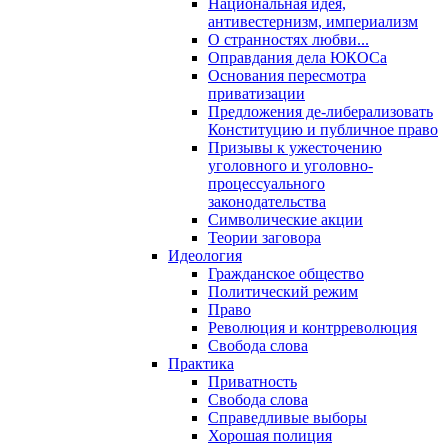
Национальная идея,
антивестернизм, империализм
О странностях любви...
Оправдания дела ЮКОСа
Основания пересмотра
приватизации
Предложения де-либерализовать
Конституцию и публичное право
Призывы к ужесточению
уголовного и уголовно-
процессуального
законодательства
Символические акции
Теории заговора
Идеология
Гражданское общество
Политический режим
Право
Революция и контрреволюция
Свобода слова
Практика
Приватность
Свобода слова
Справедливые выборы
Хорошая полиция