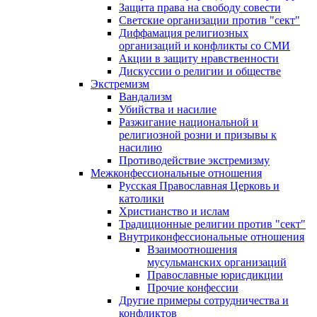
Защита права на свободу совести
Светские организации против "сект"
Диффамация религиозных
организаций и конфликты со СМИ
Акции в защиту нравственности
Дискуссии о религии и обществе
Экстремизм
Вандализм
Убийства и насилие
Разжигание национальной и
религиозной розни и призывы к
насилию
Противодействие экстремизму
Межконфессиональные отношения
Русская Православная Церковь и
католики
Христианство и ислам
Традиционные религии против "сект"
Внутриконфессиональные отношения
Взаимоотношения
мусульманских организаций
Православные юрисдикции
Прочие конфессии
Другие примеры сотрудничества и
конфликтов