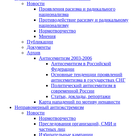
Новости
Проявления расизма и радикального
национализма
Противодействие расизму и радикальному
национализму
Нормотворчество
Мнения
Публикации
Документы
Архив
Антисемитизм 2003-2006
Антисемитизм в Российской
Федерации
Основные тенденции проявлений
антисемитизма в государствах СНГ
Политический антисемитизм в
современной России
Статьи, доклады, репортажи
Карта нападений по мотиву ненависти
Неправомерный антиэкстремизм
Новости
Нормотворчество
Преследования организаций, СМИ и
частных лиц
Избирательные кампании