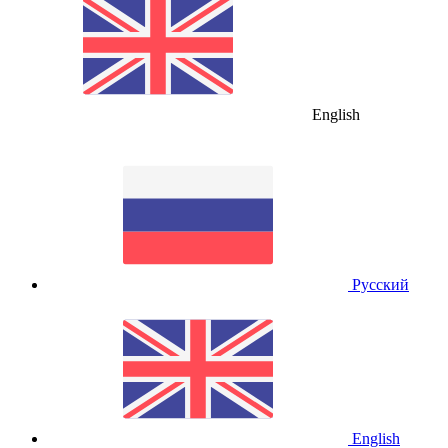
English
Русский
English