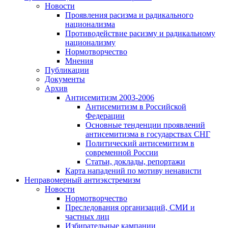
Новости
Проявления расизма и радикального
национализма
Противодействие расизму и радикальному
национализму
Нормотворчество
Мнения
Публикации
Документы
Архив
Антисемитизм 2003-2006
Антисемитизм в Российской
Федерации
Основные тенденции проявлений
антисемитизма в государствах СНГ
Политический антисемитизм в
современной России
Статьи, доклады, репортажи
Карта нападений по мотиву ненависти
Неправомерный антиэкстремизм
Новости
Нормотворчество
Преследования организаций, СМИ и
частных лиц
Избирательные кампании