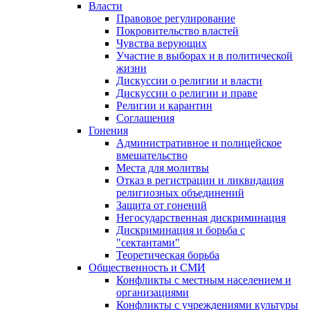
Власти
Правовое регулирование
Покровительство властей
Чувства верующих
Участие в выборах и в политической
жизни
Дискуссии о религии и власти
Дискуссии о религии и праве
Религии и карантин
Соглашения
Гонения
Административное и полицейское
вмешательство
Места для молитвы
Отказ в регистрации и ликвидация
религиозных объединений
Защита от гонений
Негосударственная дискриминация
Дискриминация и борьба с
"сектантами"
Теоретическая борьба
Общественность и СМИ
Конфликты с местным населением и
организациями
Конфликты с учреждениями культуры