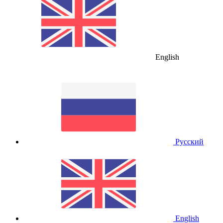
English
Русский
English