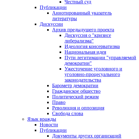
Честный суд
Публикации
Аннотированный указатель
литературы
Дискуссии
Архив предыдущего проекта
Дискуссия о "кризисе
либерализма"
Идеология консерватизма
Национальная идея
Пути легитимации "управляемой
демократии"
Ужесточение уголовного и
уголовно-процесуального
законодательства
Барометр демократии
Гражданское общество
Политический режим
Право
Революция и оппозиция
Свобода слова
Язык вражды
Новости
Публикации
Документы других организаций