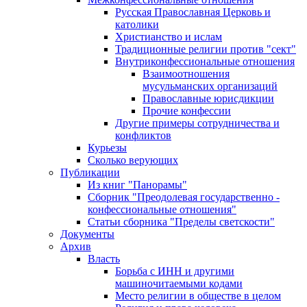
Русская Православная Церковь и
католики
Христианство и ислам
Традиционные религии против "сект"
Внутриконфессиональные отношения
Взаимоотношения
мусульманских организаций
Православные юрисдикции
Прочие конфессии
Другие примеры сотрудничества и
конфликтов
Курьезы
Сколько верующих
Публикации
Из книг "Панорамы"
Сборник "Преодолевая государственно -
конфессиональные отношения"
Статьи сборника "Пределы светскости"
Документы
Архив
Власть
Борьба с ИНН и другими
машиночитаемыми кодами
Место религии в обществе в целом