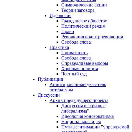
Символические акции
Теории заговора
Идеология
Гражданское общество
Политический режим
Право
Революция и контрреволюция
Свобода слова
Практика
Приватность
Свобода слова
Справедливые выборы
Хорошая полиция
Честный суд
Публикации
Аннотированный указатель
литературы
Дискуссии
Архив предыдущего проекта
Дискуссия о "кризисе
либерализма"
Идеология консерватизма
Национальная идея
Пути легитимации "управляемой