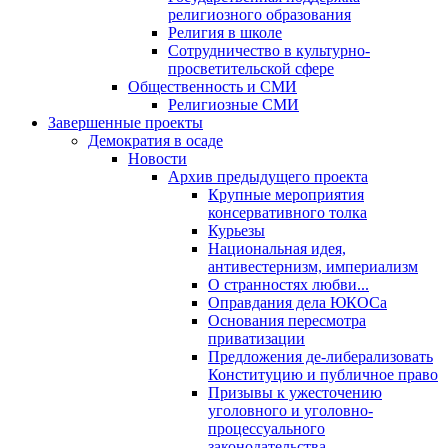
религиозного образования
Религия в школе
Сотрудничество в культурно-
просветительской сфере
Общественность и СМИ
Религиозные СМИ
Завершенные проекты
Демократия в осаде
Новости
Архив предыдущего проекта
Крупные мероприятия
консервативного толка
Курьезы
Национальная идея,
антивестернизм, империализм
О странностях любви...
Оправдания дела ЮКОСа
Основания пересмотра
приватизации
Предложения де-либерализовать
Конституцию и публичное право
Призывы к ужесточению
уголовного и уголовно-
процессуального
законодательства