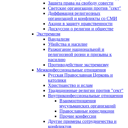
Защита права на свободу совести
Светские организации против "сект"
Диффамация религиозных
организаций и конфликты со СМИ
Акции в защиту нравственности
Дискуссии о религии и обществе
Экстремизм
Вандализм
Убийства и насилие
Разжигание национальной и
религиозной розни и призывы к
насилию
Противодействие экстремизму
Межконфессиональные отношения
Русская Православная Церковь и
католики
Христианство и ислам
Традиционные религии против "сект"
Внутриконфессиональные отношения
Взаимоотношения
мусульманских организаций
Православные юрисдикции
Прочие конфессии
Другие примеры сотрудничества и
конфликтов