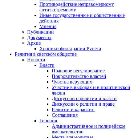
Противодействие неправомерному
антиэкстремизму
Иные государственные и общественные
действия
Мнения
Публикации
Документы
Архив
Хроники фильтрации Рунета
Религия в светском обществе
Новости
Власти
Правовое регулирование
Покровительство властей
Чувства верующих
Участие в выборах и в политической
жизни
Дискуссии о религии и власти
Дискуссии о религии и праве
Религии и карантин
Соглашения
Гонения
Административное и полицейское
вмешательство
Места для молитвы