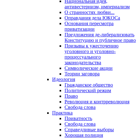
Национальная идея,
антивестернизм, империализм
О странностях любви...
Оправдания дела ЮКОСа
Основания пересмотра
приватизации
Предложения де-либерализовать
Конституцию и публичное право
Призывы к ужесточению
уголовного и уголовно-
процессуального
законодательства
Символические акции
Теории заговора
Идеология
Гражданское общество
Политический режим
Право
Революция и контрреволюция
Свобода слова
Практика
Приватность
Свобода слова
Справедливые выборы
Хорошая полиция