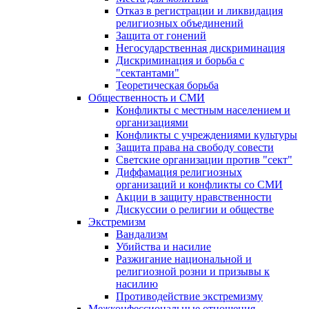
Отказ в регистрации и ликвидация
религиозных объединений
Защита от гонений
Негосударственная дискриминация
Дискриминация и борьба с
"сектантами"
Теоретическая борьба
Общественность и СМИ
Конфликты с местным населением и
организациями
Конфликты с учреждениями культуры
Защита права на свободу совести
Светские организации против "сект"
Диффамация религиозных
организаций и конфликты со СМИ
Акции в защиту нравственности
Дискуссии о религии и обществе
Экстремизм
Вандализм
Убийства и насилие
Разжигание национальной и
религиозной розни и призывы к
насилию
Противодействие экстремизму
Межконфессиональные отношения