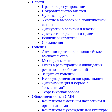
Власти
Правовое регулирование
Покровительство властей
Чувства верующих
Участие в выборах и в политической
жизни
Дискуссии о религии и власти
Дискуссии о религии и праве
Религии и карантин
Соглашения
Гонения
Административное и полицейское
вмешательство
Места для молитвы
Отказ в регистрации и ликвидация
религиозных объединений
Защита от гонений
Негосударственная дискриминация
Дискриминация и борьба с
"сектантами"
Теоретическая борьба
Общественность и СМИ
Конфликты с местным населением и
организациями
Конфликты с учреждениями культуры