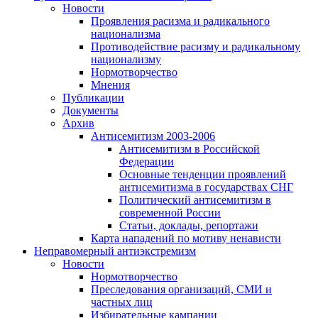
Новости
Проявления расизма и радикального
национализма
Противодействие расизму и радикальному
национализму
Нормотворчество
Мнения
Публикации
Документы
Архив
Антисемитизм 2003-2006
Антисемитизм в Российской
Федерации
Основные тенденции проявлений
антисемитизма в государствах СНГ
Политический антисемитизм в
современной России
Статьи, доклады, репортажи
Карта нападений по мотиву ненависти
Неправомерный антиэкстремизм
Новости
Нормотворчество
Преследования организаций, СМИ и
частных лиц
Избирательные кампании