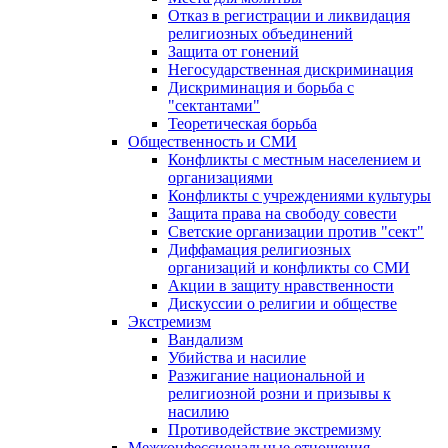
Отказ в регистрации и ликвидация
религиозных объединений
Защита от гонений
Негосударственная дискриминация
Дискриминация и борьба с
"сектантами"
Теоретическая борьба
Общественность и СМИ
Конфликты с местным населением и
организациями
Конфликты с учреждениями культуры
Защита права на свободу совести
Светские организации против "сект"
Диффамация религиозных
организаций и конфликты со СМИ
Акции в защиту нравственности
Дискуссии о религии и обществе
Экстремизм
Вандализм
Убийства и насилие
Разжигание национальной и
религиозной розни и призывы к
насилию
Противодействие экстремизму
Межконфессиональные отношения