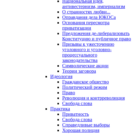
Национальная идея,
антивестернизм, империализм
О странностях любви...
Оправдания дела ЮКОСа
Основания пересмотра
приватизации
Предложения де-либерализовать
Конституцию и публичное право
Призывы к ужесточению
уголовного и уголовно-
процессуального
законодательства
Символические акции
Теории заговора
Идеология
Гражданское общество
Политический режим
Право
Революция и контрреволюция
Свобода слова
Практика
Приватность
Свобода слова
Справедливые выборы
Хорошая полиция