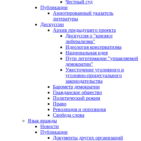
Честный суд
Публикации
Аннотированный указатель
литературы
Дискуссии
Архив предыдущего проекта
Дискуссия о "кризисе
либерализма"
Идеология консерватизма
Национальная идея
Пути легитимации "управляемой
демократии"
Ужесточение уголовного и
уголовно-процесуального
законодательства
Барометр демократии
Гражданское общество
Политический режим
Право
Революция и оппозиция
Свобода слова
Язык вражды
Новости
Публикации
Документы других организаций