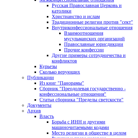
Русская Православная Церковь и
католики
Христианство и ислам
Традиционные религии против "сект"
Внутриконфессиональные отношения
Взаимоотношения
мусульманских организаций
Православные юрисдикции
Прочие конфессии
Другие примеры сотрудничества и
конфликтов
Курьезы
Сколько верующих
Публикации
Из книг "Панорамы"
Сборник "Преодолевая государственно -
конфессиональные отношения"
Статьи сборника "Пределы светскости"
Документы
Архив
Власть
Борьба с ИНН и другими
машиночитаемыми кодами
Место религии в обществе в целом