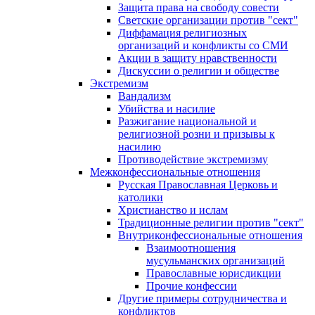
Защита права на свободу совести
Светские организации против "сект"
Диффамация религиозных
организаций и конфликты со СМИ
Акции в защиту нравственности
Дискуссии о религии и обществе
Экстремизм
Вандализм
Убийства и насилие
Разжигание национальной и
религиозной розни и призывы к
насилию
Противодействие экстремизму
Межконфессиональные отношения
Русская Православная Церковь и
католики
Христианство и ислам
Традиционные религии против "сект"
Внутриконфессиональные отношения
Взаимоотношения
мусульманских организаций
Православные юрисдикции
Прочие конфессии
Другие примеры сотрудничества и
конфликтов