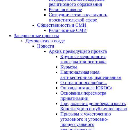
религиозного образования
Религия в школе
Сотрудничество в культурно-
просветительской сфере
Общественность и СМИ
Религиозные СМИ
Завершенные проекты
Демократия в осаде
Новости
Архив предыдущего проекта
Крупные мероприятия
консервативного толка
Курьезы
Национальная идея,
антивестернизм, империализм
О странностях любви...
Оправдания дела ЮКОСа
Основания пересмотра
приватизации
Предложения де-либерализовать
Конституцию и публичное право
Призывы к ужесточению
уголовного и уголовно-
процессуального
законодательства