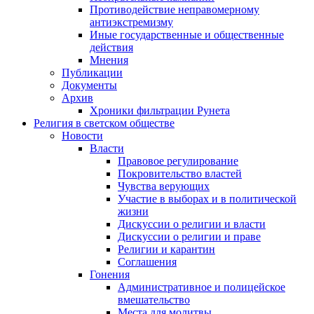
Противодействие неправомерному
антиэкстремизму
Иные государственные и общественные
действия
Мнения
Публикации
Документы
Архив
Хроники фильтрации Рунета
Религия в светском обществе
Новости
Власти
Правовое регулирование
Покровительство властей
Чувства верующих
Участие в выборах и в политической
жизни
Дискуссии о религии и власти
Дискуссии о религии и праве
Религии и карантин
Соглашения
Гонения
Административное и полицейское
вмешательство
Места для молитвы