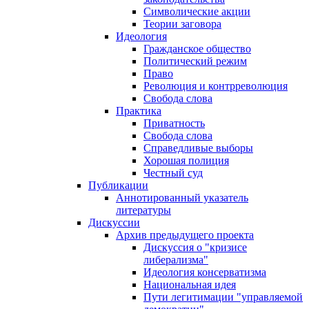
Символические акции
Теории заговора
Идеология
Гражданское общество
Политический режим
Право
Революция и контрреволюция
Свобода слова
Практика
Приватность
Свобода слова
Справедливые выборы
Хорошая полиция
Честный суд
Публикации
Аннотированный указатель
литературы
Дискуссии
Архив предыдущего проекта
Дискуссия о "кризисе
либерализма"
Идеология консерватизма
Национальная идея
Пути легитимации "управляемой