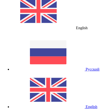
English
Русский
English