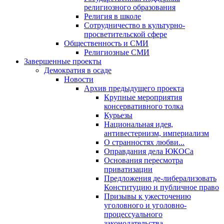
религиозного образования
Религия в школе
Сотрудничество в культурно-
просветительской сфере
Общественность и СМИ
Религиозные СМИ
Завершенные проекты
Демократия в осаде
Новости
Архив предыдущего проекта
Крупные мероприятия
консервативного толка
Курьезы
Национальная идея,
антивестернизм, империализм
О странностях любви...
Оправдания дела ЮКОСа
Основания пересмотра
приватизации
Предложения де-либерализовать
Конституцию и публичное право
Призывы к ужесточению
уголовного и уголовно-
процессуального
законодательства