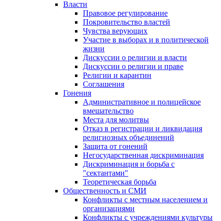
Власти
Правовое регулирование
Покровительство властей
Чувства верующих
Участие в выборах и в политической
жизни
Дискуссии о религии и власти
Дискуссии о религии и праве
Религии и карантин
Соглашения
Гонения
Административное и полицейское
вмешательство
Места для молитвы
Отказ в регистрации и ликвидация
религиозных объединений
Защита от гонений
Негосударственная дискриминация
Дискриминация и борьба с
"сектантами"
Теоретическая борьба
Общественность и СМИ
Конфликты с местным населением и
организациями
Конфликты с учреждениями культуры