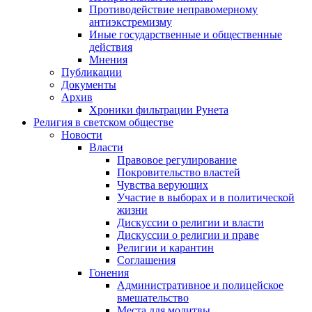
Противодействие неправомерному
антиэкстремизму
Иные государственные и общественные
действия
Мнения
Публикации
Документы
Архив
Хроники фильтрации Рунета
Религия в светском обществе
Новости
Власти
Правовое регулирование
Покровительство властей
Чувства верующих
Участие в выборах и в политической
жизни
Дискуссии о религии и власти
Дискуссии о религии и праве
Религии и карантин
Соглашения
Гонения
Административное и полицейское
вмешательство
Места для молитвы