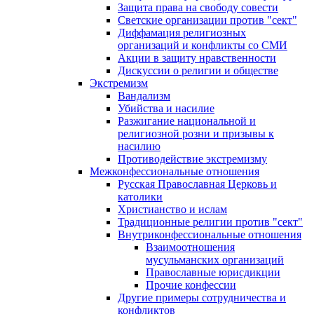
Защита права на свободу совести
Светские организации против "сект"
Диффамация религиозных
организаций и конфликты со СМИ
Акции в защиту нравственности
Дискуссии о религии и обществе
Экстремизм
Вандализм
Убийства и насилие
Разжигание национальной и
религиозной розни и призывы к
насилию
Противодействие экстремизму
Межконфессиональные отношения
Русская Православная Церковь и
католики
Христианство и ислам
Традиционные религии против "сект"
Внутриконфессиональные отношения
Взаимоотношения
мусульманских организаций
Православные юрисдикции
Прочие конфессии
Другие примеры сотрудничества и
конфликтов