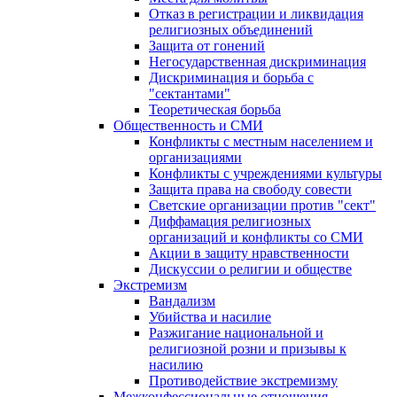
Отказ в регистрации и ликвидация
религиозных объединений
Защита от гонений
Негосударственная дискриминация
Дискриминация и борьба с
"сектантами"
Теоретическая борьба
Общественность и СМИ
Конфликты с местным населением и
организациями
Конфликты с учреждениями культуры
Защита права на свободу совести
Светские организации против "сект"
Диффамация религиозных
организаций и конфликты со СМИ
Акции в защиту нравственности
Дискуссии о религии и обществе
Экстремизм
Вандализм
Убийства и насилие
Разжигание национальной и
религиозной розни и призывы к
насилию
Противодействие экстремизму
Межконфессиональные отношения