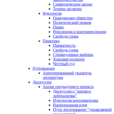
Символические акции
Теории заговора
Идеология
Гражданское общество
Политический режим
Право
Революция и контрреволюция
Свобода слова
Практика
Приватность
Свобода слова
Справедливые выборы
Хорошая полиция
Честный суд
Публикации
Аннотированный указатель
литературы
Дискуссии
Архив предыдущего проекта
Дискуссия о "кризисе
либерализма"
Идеология консерватизма
Национальная идея
Пути легитимации "управляемой