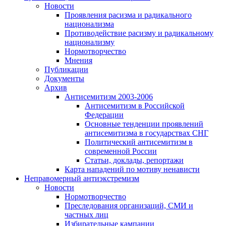
Новости
Проявления расизма и радикального
национализма
Противодействие расизму и радикальному
национализму
Нормотворчество
Мнения
Публикации
Документы
Архив
Антисемитизм 2003-2006
Антисемитизм в Российской
Федерации
Основные тенденции проявлений
антисемитизма в государствах СНГ
Политический антисемитизм в
современной России
Статьи, доклады, репортажи
Карта нападений по мотиву ненависти
Неправомерный антиэкстремизм
Новости
Нормотворчество
Преследования организаций, СМИ и
частных лиц
Избирательные кампании