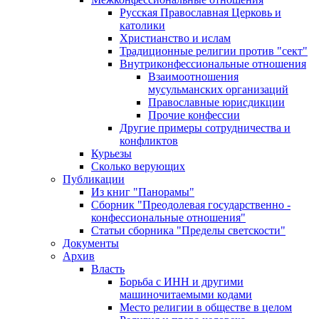
Русская Православная Церковь и
католики
Христианство и ислам
Традиционные религии против "сект"
Внутриконфессиональные отношения
Взаимоотношения
мусульманских организаций
Православные юрисдикции
Прочие конфессии
Другие примеры сотрудничества и
конфликтов
Курьезы
Сколько верующих
Публикации
Из книг "Панорамы"
Сборник "Преодолевая государственно -
конфессиональные отношения"
Статьи сборника "Пределы светскости"
Документы
Архив
Власть
Борьба с ИНН и другими
машиночитаемыми кодами
Место религии в обществе в целом