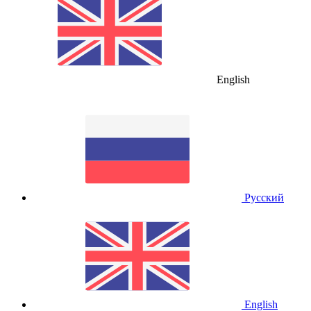
English
Русский
English