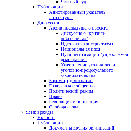
Честный суд
Публикации
Аннотированный указатель
литературы
Дискуссии
Архив предыдущего проекта
Дискуссия о "кризисе
либерализма"
Идеология консерватизма
Национальная идея
Пути легитимации "управляемой
демократии"
Ужесточение уголовного и
уголовно-процесуального
законодательства
Барометр демократии
Гражданское общество
Политический режим
Право
Революция и оппозиция
Свобода слова
Язык вражды
Новости
Публикации
Документы других организаций