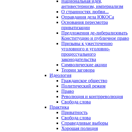
Национальная идея,
антивестернизм, империализм
О странностях любви...
Оправдания дела ЮКОСа
Основания пересмотра
приватизации
Предложения де-либерализовать
Конституцию и публичное право
Призывы к ужесточению
уголовного и уголовно-
процессуального
законодательства
Символические акции
Теории заговора
Идеология
Гражданское общество
Политический режим
Право
Революция и контрреволюция
Свобода слова
Практика
Приватность
Свобода слова
Справедливые выборы
Хорошая полиция