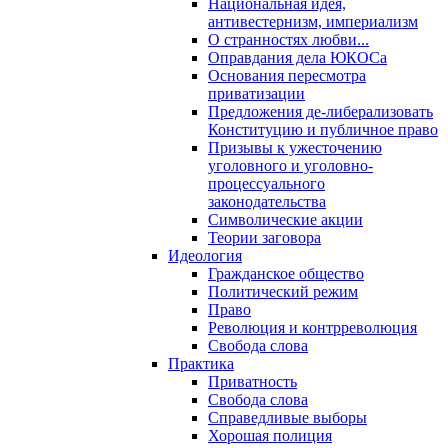
Национальная идея,
антивестернизм, империализм
О странностях любви...
Оправдания дела ЮКОСа
Основания пересмотра
приватизации
Предложения де-либерализовать
Конституцию и публичное право
Призывы к ужесточению
уголовного и уголовно-
процессуального
законодательства
Символические акции
Теории заговора
Идеология
Гражданское общество
Политический режим
Право
Революция и контрреволюция
Свобода слова
Практика
Приватность
Свобода слова
Справедливые выборы
Хорошая полиция