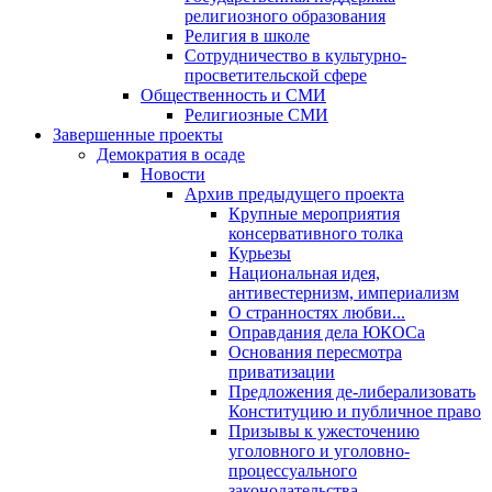
религиозного образования
Религия в школе
Сотрудничество в культурно-
просветительской сфере
Общественность и СМИ
Религиозные СМИ
Завершенные проекты
Демократия в осаде
Новости
Архив предыдущего проекта
Крупные мероприятия
консервативного толка
Курьезы
Национальная идея,
антивестернизм, империализм
О странностях любви...
Оправдания дела ЮКОСа
Основания пересмотра
приватизации
Предложения де-либерализовать
Конституцию и публичное право
Призывы к ужесточению
уголовного и уголовно-
процессуального
законодательства