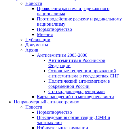
Новости
Проявления расизма и радикального
национализма
Противодействие расизму и радикальному
национализму
Нормотворчество
Мнения
Публикации
Документы
Архив
Антисемитизм 2003-2006
Антисемитизм в Российской
Федерации
Основные тенденции проявлений
антисемитизма в государствах СНГ
Политический антисемитизм в
современной России
Статьи, доклады, репортажи
Карта нападений по мотиву ненависти
Неправомерный антиэкстремизм
Новости
Нормотворчество
Преследования организаций, СМИ и
частных лиц
Избирательные кампании