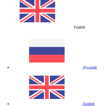
English
Русский
English