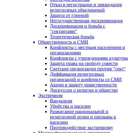
Отказ в регистрации и ликвидация
религиозных объединений
Защита от гонений
Негосударственная дискриминация
Дискриминация и борьба с
"сектантами"
Теоретическая борьба
Общественность и СМИ
Конфликты с местным населением и
организациями
Конфликты с учреждениями культуры
Защита права на свободу совести
Светские организации против "сект"
Диффамация религиозных
организаций и конфликты со СМИ
Акции в защиту нравственности
Дискуссии о религии и обществе
Экстремизм
Вандализм
Убийства и насилие
Разжигание национальной и
религиозной розни и призывы к
насилию
Противодействие экстремизму
Межконфессиональные отношения