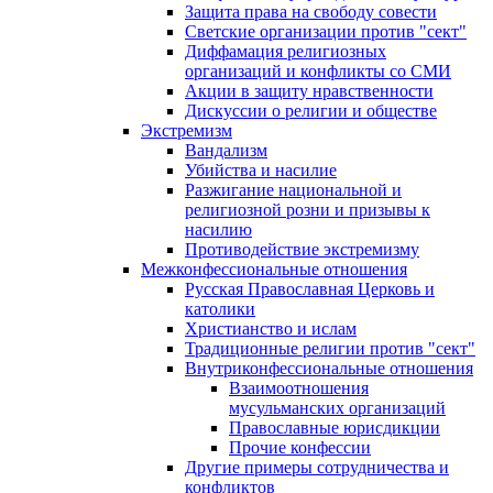
Защита права на свободу совести
Светские организации против "сект"
Диффамация религиозных
организаций и конфликты со СМИ
Акции в защиту нравственности
Дискуссии о религии и обществе
Экстремизм
Вандализм
Убийства и насилие
Разжигание национальной и
религиозной розни и призывы к
насилию
Противодействие экстремизму
Межконфессиональные отношения
Русская Православная Церковь и
католики
Христианство и ислам
Традиционные религии против "сект"
Внутриконфессиональные отношения
Взаимоотношения
мусульманских организаций
Православные юрисдикции
Прочие конфессии
Другие примеры сотрудничества и
конфликтов