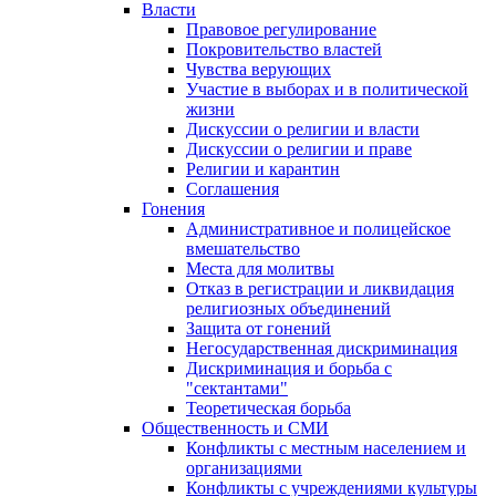
Власти
Правовое регулирование
Покровительство властей
Чувства верующих
Участие в выборах и в политической
жизни
Дискуссии о религии и власти
Дискуссии о религии и праве
Религии и карантин
Соглашения
Гонения
Административное и полицейское
вмешательство
Места для молитвы
Отказ в регистрации и ликвидация
религиозных объединений
Защита от гонений
Негосударственная дискриминация
Дискриминация и борьба с
"сектантами"
Теоретическая борьба
Общественность и СМИ
Конфликты с местным населением и
организациями
Конфликты с учреждениями культуры