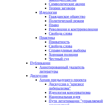
Символические акции
Теории заговора
Идеология
Гражданское общество
Политический режим
Право
Революция и контрреволюция
Свобода слова
Практика
Приватность
Свобода слова
Справедливые выборы
Хорошая полиция
Честный суд
Публикации
Аннотированный указатель
литературы
Дискуссии
Архив предыдущего проекта
Дискуссия о "кризисе
либерализма"
Идеология консерватизма
Национальная идея
Пути легитимации "управляемой