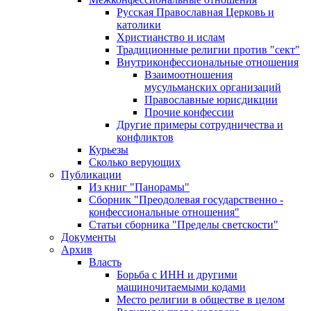
Русская Православная Церковь и
католики
Христианство и ислам
Традиционные религии против "сект"
Внутриконфессиональные отношения
Взаимоотношения
мусульманских организаций
Православные юрисдикции
Прочие конфессии
Другие примеры сотрудничества и
конфликтов
Курьезы
Сколько верующих
Публикации
Из книг "Панорамы"
Сборник "Преодолевая государственно -
конфессиональные отношения"
Статьи сборника "Пределы светскости"
Документы
Архив
Власть
Борьба с ИНН и другими
машиночитаемыми кодами
Место религии в обществе в целом