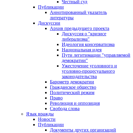
Честный суд
Публикации
Аннотированный указатель
литературы
Дискуссии
Архив предыдущего проекта
Дискуссия о "кризисе
либерализма"
Идеология консерватизма
Национальная идея
Пути легитимации "управляемой
демократии"
Ужесточение уголовного и
уголовно-процесуального
законодательства
Барометр демократии
Гражданское общество
Политический режим
Право
Революция и оппозиция
Свобода слова
Язык вражды
Новости
Публикации
Документы других организаций