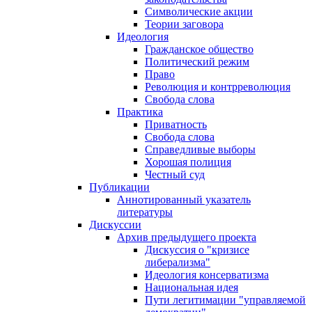
Символические акции
Теории заговора
Идеология
Гражданское общество
Политический режим
Право
Революция и контрреволюция
Свобода слова
Практика
Приватность
Свобода слова
Справедливые выборы
Хорошая полиция
Честный суд
Публикации
Аннотированный указатель
литературы
Дискуссии
Архив предыдущего проекта
Дискуссия о "кризисе
либерализма"
Идеология консерватизма
Национальная идея
Пути легитимации "управляемой