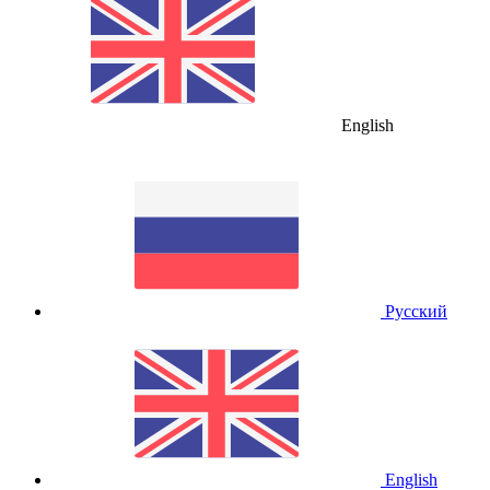
English
Русский
English