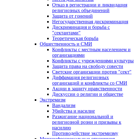
Отказ в регистрации и ликвидация
религиозных объединений
Защита от гонений
Негосударственная дискриминация
Дискриминация и борьба с
"сектантами"
Теоретическая борьба
Общественность и СМИ
Конфликты с местным населением и
организациями
Конфликты с учреждениями культуры
Защита права на свободу совести
Светские организации против "сект"
Диффамация религиозных
организаций и конфликты со СМИ
Акции в защиту нравственности
Дискуссии о религии и обществе
Экстремизм
Вандализм
Убийства и насилие
Разжигание национальной и
религиозной розни и призывы к
насилию
Противодействие экстремизму
Межконфессиональные отношения