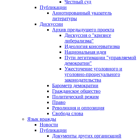
Честный суд
Публикации
Аннотированный указатель
литературы
Дискуссии
Архив предыдущего проекта
Дискуссия о "кризисе
либерализма"
Идеология консерватизма
Национальная идея
Пути легитимации "управляемой
демократии"
Ужесточение уголовного и
уголовно-процесуального
законодательства
Барометр демократии
Гражданское общество
Политический режим
Право
Революция и оппозиция
Свобода слова
Язык вражды
Новости
Публикации
Документы других организаций