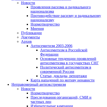
Новости
Проявления расизма и радикального
национализма
Противодействие расизму и радикальному
национализму
Нормотворчество
Мнения
Публикации
Документы
Архив
Антисемитизм 2003-2006
Антисемитизм в Российской
Федерации
Основные тенденции проявлений
антисемитизма в государствах СНГ
Политический антисемитизм в
современной России
Статьи, доклады, репортажи
Карта нападений по мотиву ненависти
Неправомерный антиэкстремизм
Новости
Нормотворчество
Преследования организаций, СМИ и
частных лиц
Избирательные кампании