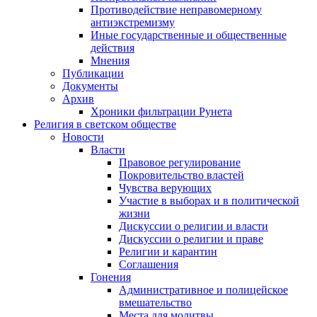
Противодействие неправомерному
антиэкстремизму
Иные государственные и общественные
действия
Мнения
Публикации
Документы
Архив
Хроники фильтрации Рунета
Религия в светском обществе
Новости
Власти
Правовое регулирование
Покровительство властей
Чувства верующих
Участие в выборах и в политической
жизни
Дискуссии о религии и власти
Дискуссии о религии и праве
Религии и карантин
Соглашения
Гонения
Административное и полицейское
вмешательство
Места для молитвы