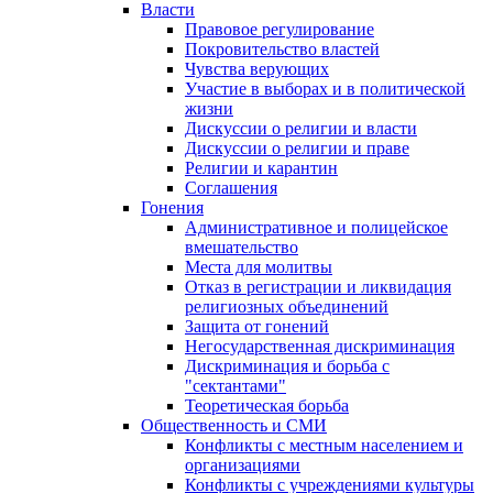
Власти
Правовое регулирование
Покровительство властей
Чувства верующих
Участие в выборах и в политической
жизни
Дискуссии о религии и власти
Дискуссии о религии и праве
Религии и карантин
Соглашения
Гонения
Административное и полицейское
вмешательство
Места для молитвы
Отказ в регистрации и ликвидация
религиозных объединений
Защита от гонений
Негосударственная дискриминация
Дискриминация и борьба с
"сектантами"
Теоретическая борьба
Общественность и СМИ
Конфликты с местным населением и
организациями
Конфликты с учреждениями культуры