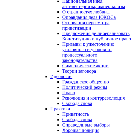
Национальная идея,
антивестернизм, империализм
О странностях любви...
Оправдания дела ЮКОСа
Основания пересмотра
приватизации
Предложения де-либерализовать
Конституцию и публичное право
Призывы к ужесточению
уголовного и уголовно-
процессуального
законодательства
Символические акции
Теории заговора
Идеология
Гражданское общество
Политический режим
Право
Революция и контрреволюция
Свобода слова
Практика
Приватность
Свобода слова
Справедливые выборы
Хорошая полиция