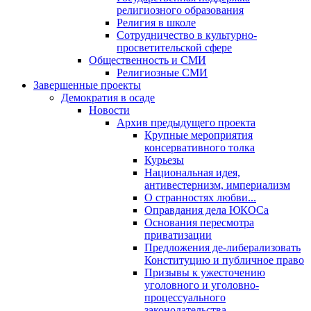
религиозного образования
Религия в школе
Сотрудничество в культурно-
просветительской сфере
Общественность и СМИ
Религиозные СМИ
Завершенные проекты
Демократия в осаде
Новости
Архив предыдущего проекта
Крупные мероприятия
консервативного толка
Курьезы
Национальная идея,
антивестернизм, империализм
О странностях любви...
Оправдания дела ЮКОСа
Основания пересмотра
приватизации
Предложения де-либерализовать
Конституцию и публичное право
Призывы к ужесточению
уголовного и уголовно-
процессуального
законодательства