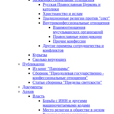
Русская Православная Церковь и
католики
Христианство и ислам
Традиционные религии против "сект"
Внутриконфессиональные отношения
Взаимоотношения
мусульманских организаций
Православные юрисдикции
Прочие конфессии
Другие примеры сотрудничества и
конфликтов
Курьезы
Сколько верующих
Публикации
Из книг "Панорамы"
Сборник "Преодолевая государственно -
конфессиональные отношения"
Статьи сборника "Пределы светскости"
Документы
Архив
Власть
Борьба с ИНН и другими
машиночитаемыми кодами
Место религии в обществе в целом