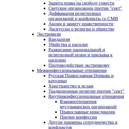
Защита права на свободу совести
Светские организации против "сект"
Диффамация религиозных
организаций и конфликты со СМИ
Акции в защиту нравственности
Дискуссии о религии и обществе
Экстремизм
Вандализм
Убийства и насилие
Разжигание национальной и
религиозной розни и призывы к
насилию
Противодействие экстремизму
Межконфессиональные отношения
Русская Православная Церковь и
католики
Христианство и ислам
Традиционные религии против "сект"
Внутриконфессиональные отношения
Взаимоотношения
мусульманских организаций
Православные юрисдикции
Прочие конфессии
Другие примеры сотрудничества и
конфликтов