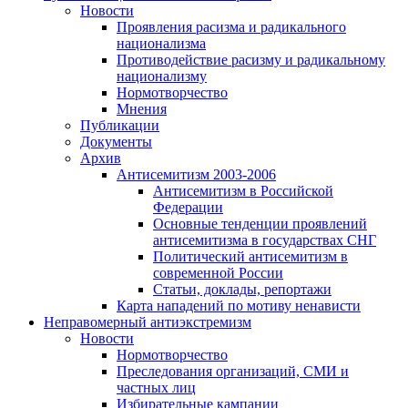
Новости
Проявления расизма и радикального
национализма
Противодействие расизму и радикальному
национализму
Нормотворчество
Мнения
Публикации
Документы
Архив
Антисемитизм 2003-2006
Антисемитизм в Российской
Федерации
Основные тенденции проявлений
антисемитизма в государствах СНГ
Политический антисемитизм в
современной России
Статьи, доклады, репортажи
Карта нападений по мотиву ненависти
Неправомерный антиэкстремизм
Новости
Нормотворчество
Преследования организаций, СМИ и
частных лиц
Избирательные кампании