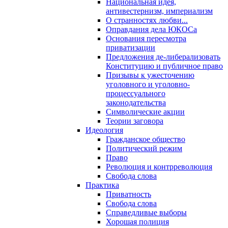
Национальная идея,
антивестернизм, империализм
О странностях любви...
Оправдания дела ЮКОСа
Основания пересмотра
приватизации
Предложения де-либерализовать
Конституцию и публичное право
Призывы к ужесточению
уголовного и уголовно-
процессуального
законодательства
Символические акции
Теории заговора
Идеология
Гражданское общество
Политический режим
Право
Революция и контрреволюция
Свобода слова
Практика
Приватность
Свобода слова
Справедливые выборы
Хорошая полиция