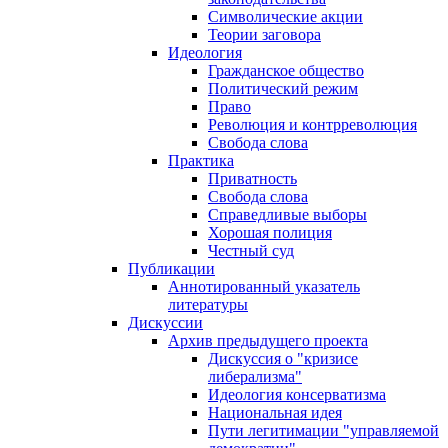
Символические акции
Теории заговора
Идеология
Гражданское общество
Политический режим
Право
Революция и контрреволюция
Свобода слова
Практика
Приватность
Свобода слова
Справедливые выборы
Хорошая полиция
Честный суд
Публикации
Аннотированный указатель
литературы
Дискуссии
Архив предыдущего проекта
Дискуссия о "кризисе
либерализма"
Идеология консерватизма
Национальная идея
Пути легитимации "управляемой