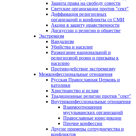
Защита права на свободу совести
Светские организации против "сект"
Диффамация религиозных
организаций и конфликты со СМИ
Акции в защиту нравственности
Дискуссии о религии и обществе
Экстремизм
Вандализм
Убийства и насилие
Разжигание национальной и
религиозной розни и призывы к
насилию
Противодействие экстремизму
Межконфессиональные отношения
Русская Православная Церковь и
католики
Христианство и ислам
Традиционные религии против "сект"
Внутриконфессиональные отношения
Взаимоотношения
мусульманских организаций
Православные юрисдикции
Прочие конфессии
Другие примеры сотрудничества и
конфликтов