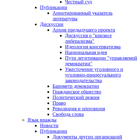
Честный суд
Публикации
Аннотированный указатель
литературы
Дискуссии
Архив предыдущего проекта
Дискуссия о "кризисе
либерализма"
Идеология консерватизма
Национальная идея
Пути легитимации "управляемой
демократии"
Ужесточение уголовного и
уголовно-процесуального
законодательства
Барометр демократии
Гражданское общество
Политический режим
Право
Революция и оппозиция
Свобода слова
Язык вражды
Новости
Публикации
Документы других организаций