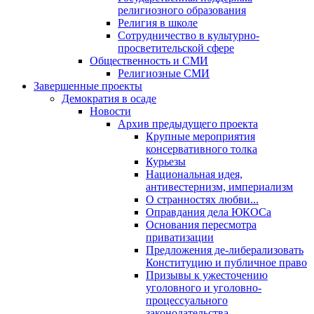
религиозного образования
Религия в школе
Сотрудничество в культурно-
просветительской сфере
Общественность и СМИ
Религиозные СМИ
Завершенные проекты
Демократия в осаде
Новости
Архив предыдущего проекта
Крупные мероприятия
консервативного толка
Курьезы
Национальная идея,
антивестернизм, империализм
О странностях любви...
Оправдания дела ЮКОСа
Основания пересмотра
приватизации
Предложения де-либерализовать
Конституцию и публичное право
Призывы к ужесточению
уголовного и уголовно-
процессуального
законодательства