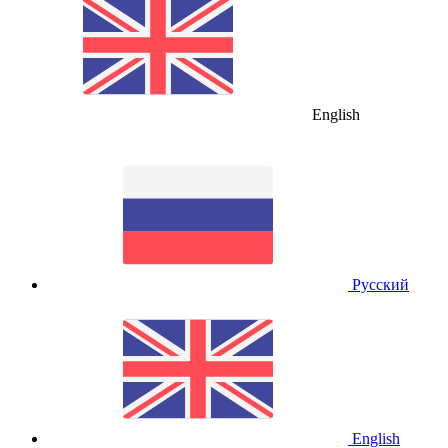
English
Русский
English