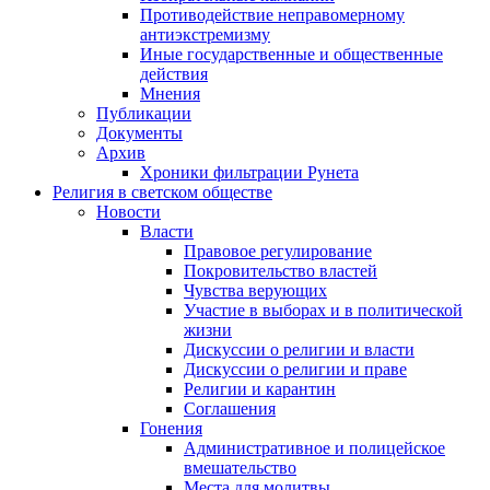
Противодействие неправомерному
антиэкстремизму
Иные государственные и общественные
действия
Мнения
Публикации
Документы
Архив
Хроники фильтрации Рунета
Религия в светском обществе
Новости
Власти
Правовое регулирование
Покровительство властей
Чувства верующих
Участие в выборах и в политической
жизни
Дискуссии о религии и власти
Дискуссии о религии и праве
Религии и карантин
Соглашения
Гонения
Административное и полицейское
вмешательство
Места для молитвы