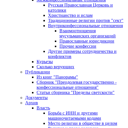
Русская Православная Церковь и
католики
Христианство и ислам
Традиционные религии против "сект"
Внутриконфессиональные отношения
Взаимоотношения
мусульманских организаций
Православные юрисдикции
Прочие конфессии
Другие примеры сотрудничества и
конфликтов
Курьезы
Сколько верующих
Публикации
Из книг "Панорамы"
Сборник "Преодолевая государственно -
конфессиональные отношения"
Статьи сборника "Пределы светскости"
Документы
Архив
Власть
Борьба с ИНН и другими
машиночитаемыми кодами
Место религии в обществе в целом