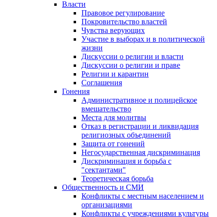
Власти
Правовое регулирование
Покровительство властей
Чувства верующих
Участие в выборах и в политической
жизни
Дискуссии о религии и власти
Дискуссии о религии и праве
Религии и карантин
Соглашения
Гонения
Административное и полицейское
вмешательство
Места для молитвы
Отказ в регистрации и ликвидация
религиозных объединений
Защита от гонений
Негосударственная дискриминация
Дискриминация и борьба с
"сектантами"
Теоретическая борьба
Общественность и СМИ
Конфликты с местным населением и
организациями
Конфликты с учреждениями культуры