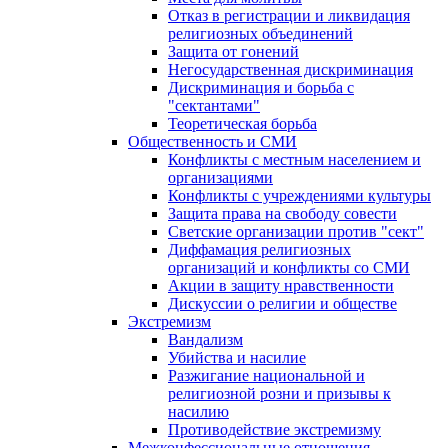
Отказ в регистрации и ликвидация
религиозных объединений
Защита от гонений
Негосударственная дискриминация
Дискриминация и борьба с
"сектантами"
Теоретическая борьба
Общественность и СМИ
Конфликты с местным населением и
организациями
Конфликты с учреждениями культуры
Защита права на свободу совести
Светские организации против "сект"
Диффамация религиозных
организаций и конфликты со СМИ
Акции в защиту нравственности
Дискуссии о религии и обществе
Экстремизм
Вандализм
Убийства и насилие
Разжигание национальной и
религиозной розни и призывы к
насилию
Противодействие экстремизму
Межконфессиональные отношения