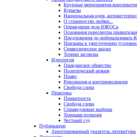
Крупные мероприятия консервати
Курьезы
Национальная идея, антивестерни
О странностях любви...
Оправдания дела ЮКОСа
Основания пересмотра приватиза
Предложения де-либерализовать 
Призывы к ужесточению уголовног
Символические акции
Теории заговора
Идеология
Гражданское общество
Политический режим
Право
Революция и контрреволюция
Свобода слова
Практика
Приватность
Свобода слова
Справедливые выборы
Хорошая полиция
Честный суд
Публикации
Аннотированный указатель литературы
Дискуссии