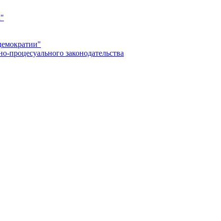
а"
демократии"
но-процесуального законодательства