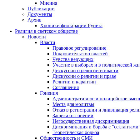
Мнения
Публикации
Документы
Архив
Хроники фильтрации Рунета
Религия в светском обществе
Новости
Власти
Правовое регулирование
Покровительство властей
Чувства верующих
Участие в выборах и в политической ж
Дискуссии о религии и власти
Дискуссии о религии и праве
Религии и карантин
Соглашения
Гонения
Административное и полицейское вмеш
Места для молитвы
Отказ в регистрации и ликвидация рел
Защита от гонений
Негосударственная дискриминация
Дискриминация и борьба с "сектантами
Теоретическая борьба
Общественность и СМИ