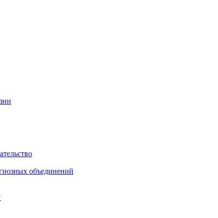
изни
ательство
игиозных объединений
"