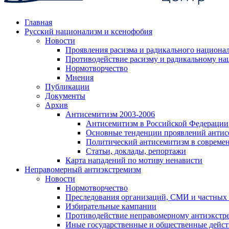
Главная
Русский национализм и ксенофобия
Новости
Проявления расизма и радикального национа
Противодействие расизму и радикальному на
Нормотворчество
Мнения
Публикации
Документы
Архив
Антисемитизм 2003-2006
Антисемитизм в Российской Федерации
Основные тенденции проявлений антис
Политический антисемитизм в совреме
Статьи, доклады, репортажи
Карта нападений по мотиву ненависти
Неправомерный антиэкстремизм
Новости
Нормотворчество
Преследования организаций, СМИ и частных
Избирательные кампании
Противодействие неправомерному антиэкстр
Иные государственные и общественные дейст