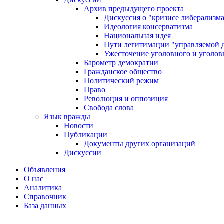
Архив предыдущего проекта
Дискуссия о "кризисе либерализм
Идеология консерватизма
Национальная идея
Пути легитимации "управляемой 
Ужесточение уголовного и уголов
Барометр демократии
Гражданское общество
Политический режим
Право
Революция и оппозиция
Свобода слова
Язык вражды
Новости
Публикации
Документы других организаций
Дискуссии
Объявления
О нас
Аналитика
Справочник
База данных