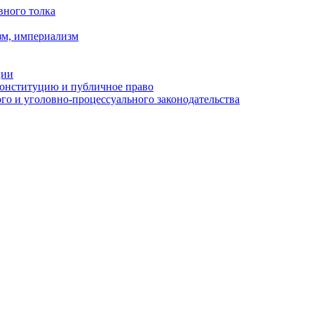
вного толка
зм, империализм
ции
Конституцию и публичное право
о и уголовно-процессуального законодательства