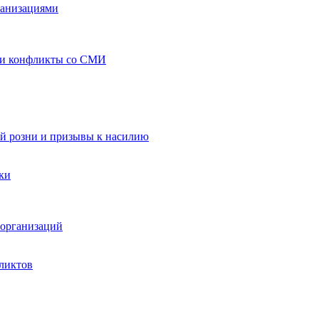
ганизациями
 и конфликты со СМИ
й розни и призывы к насилию
ки
организаций
ликтов