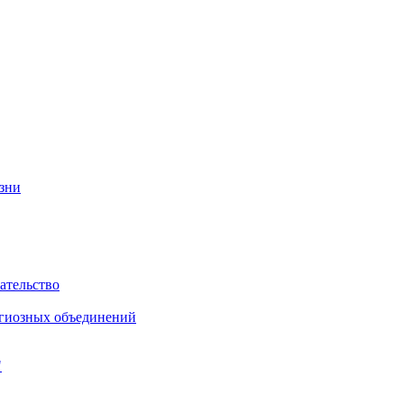
изни
ательство
игиозных объединений
"