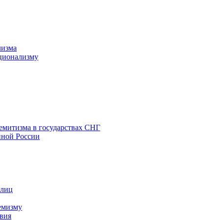
лизма
ционализму
емитизма в государствах СНГ
нной России
 лиц
емизму
вия