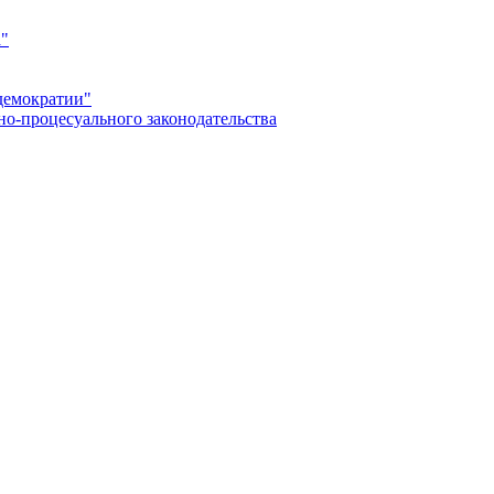
а"
демократии"
но-процесуального законодательства