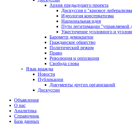
Архив предыдущего проекта
Дискуссия о "кризисе либерализм
Идеология консерватизма
Национальная идея
Пути легитимации "управляемой 
Ужесточение уголовного и уголов
Барометр демократии
Гражданское общество
Политический режим
Право
Революция и оппозиция
Свобода слова
Язык вражды
Новости
Публикации
Документы других организаций
Дискуссии
Объявления
О нас
Аналитика
Справочник
База данных