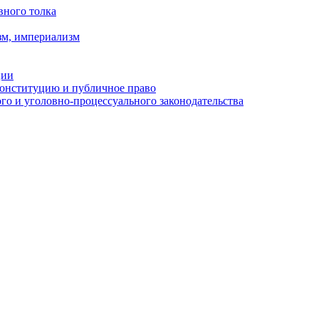
вного толка
зм, империализм
ции
Конституцию и публичное право
о и уголовно-процессуального законодательства