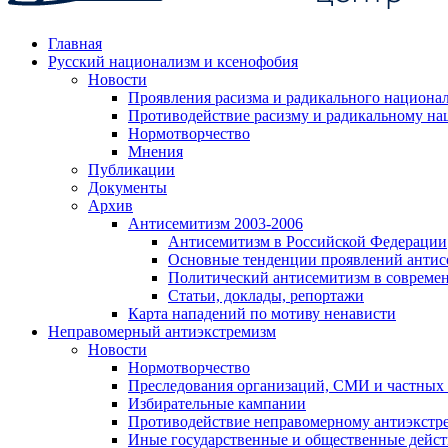
Главная
Русский национализм и ксенофобия
Новости
Проявления расизма и радикального национа
Противодействие расизму и радикальному на
Нормотворчество
Мнения
Публикации
Документы
Архив
Антисемитизм 2003-2006
Антисемитизм в Российской Федерации
Основные тенденции проявлений антис
Политический антисемитизм в совреме
Статьи, доклады, репортажи
Карта нападений по мотиву ненависти
Неправомерный антиэкстремизм
Новости
Нормотворчество
Преследования организаций, СМИ и частных
Избирательные кампании
Противодействие неправомерному антиэкстр
Иные государственные и общественные дейст