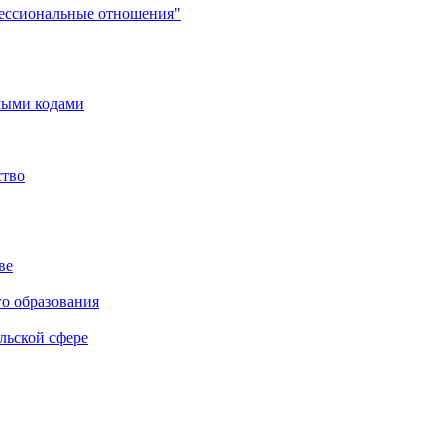
фессиональные отношения"
мыми кодами
ство
ве
го образования
льской сфере