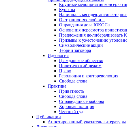
Крупные мероприятия консервати
Курьезы
Национальная идея, антивестерни
О странностях любви...
Оправдания дела ЮКОСа
Основания пересмотра приватиза
Предложения де-либерализовать 
Призывы к ужесточению уголовног
Символические акции
Теории заговора
Идеология
Гражданское общество
Политический режим
Право
Революция и контрреволюция
Свобода слова
Практика
Приватность
Свобода слова
Справедливые выборы
Хорошая полиция
Честный суд
Публикации
Аннотированный указатель литературы
Дискуссии