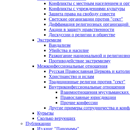
Конфликты с местным населением и ор
Конфликты с учреждениями культуры
Защита права на свободу совести
Светские организации против "сект"
Диффамация религиозных организаций
Акции в защиту нравственности
Дискуссии о религии и обществе
Экстремизм
Вандализм
Убийства и насилие
Разжигание национальной и религиозно
Противодействие экстремизму
Межконфессиональные отношения
Русская Православная Церковь и католи
Христианство и ислам
Традиционные религии против "сект"
Внутриконфессиональные отношения
Взаимоотношения мусульманских 
Православные юрисдикции
Прочие конфессии
Другие примеры сотрудничества и конф
Курьезы
Сколько верующих
Публикации
Из книг "Панорамы"