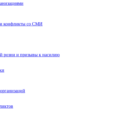
ганизациями
 и конфликты со СМИ
й розни и призывы к насилию
ки
организаций
ликтов