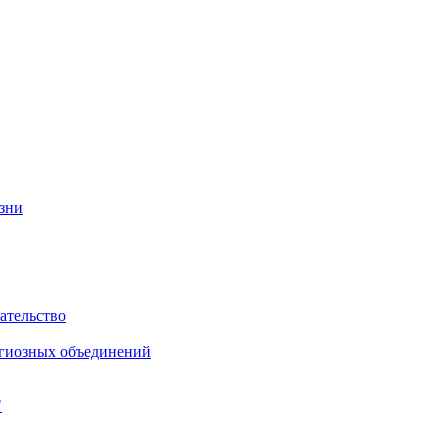
изни
ательство
игиозных объединений
"