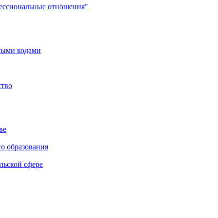
фессиональные отношения"
мыми кодами
ство
ве
го образования
льской сфере