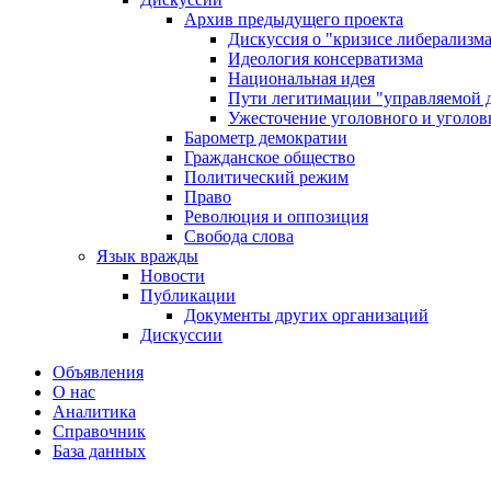
Архив предыдущего проекта
Дискуссия о "кризисе либерализм
Идеология консерватизма
Национальная идея
Пути легитимации "управляемой 
Ужесточение уголовного и уголов
Барометр демократии
Гражданское общество
Политический режим
Право
Революция и оппозиция
Свобода слова
Язык вражды
Новости
Публикации
Документы других организаций
Дискуссии
Объявления
О нас
Аналитика
Справочник
База данных