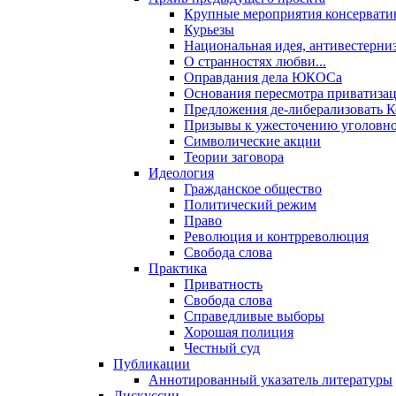
Крупные мероприятия консервати
Курьезы
Национальная идея, антивестерни
О странностях любви...
Оправдания дела ЮКОСа
Основания пересмотра приватиза
Предложения де-либерализовать 
Призывы к ужесточению уголовног
Символические акции
Теории заговора
Идеология
Гражданское общество
Политический режим
Право
Революция и контрреволюция
Свобода слова
Практика
Приватность
Свобода слова
Справедливые выборы
Хорошая полиция
Честный суд
Публикации
Аннотированный указатель литературы
Дискуссии