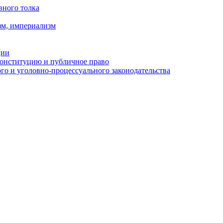
вного толка
зм, империализм
ции
Конституцию и публичное право
о и уголовно-процессуального законодательства