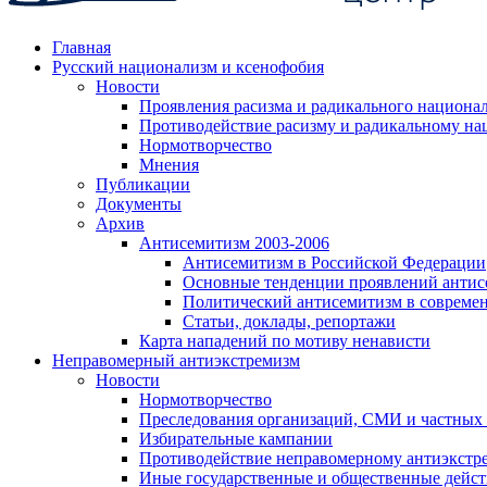
Главная
Русский национализм и ксенофобия
Новости
Проявления расизма и радикального национа
Противодействие расизму и радикальному на
Нормотворчество
Мнения
Публикации
Документы
Архив
Антисемитизм 2003-2006
Антисемитизм в Российской Федерации
Основные тенденции проявлений антис
Политический антисемитизм в совреме
Статьи, доклады, репортажи
Карта нападений по мотиву ненависти
Неправомерный антиэкстремизм
Новости
Нормотворчество
Преследования организаций, СМИ и частных
Избирательные кампании
Противодействие неправомерному антиэкстр
Иные государственные и общественные дейст