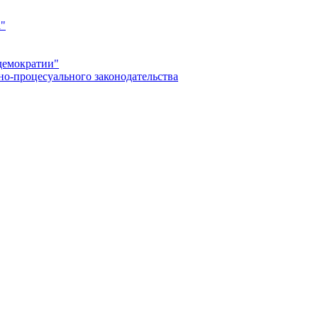
а"
демократии"
но-процесуального законодательства