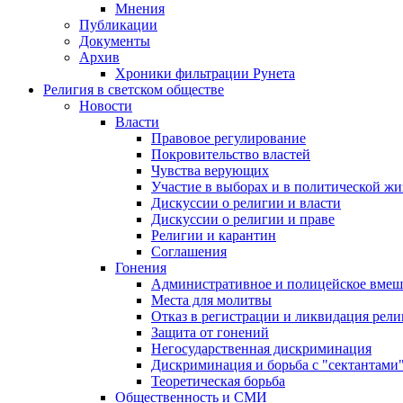
Мнения
Публикации
Документы
Архив
Хроники фильтрации Рунета
Религия в светском обществе
Новости
Власти
Правовое регулирование
Покровительство властей
Чувства верующих
Участие в выборах и в политической ж
Дискуссии о религии и власти
Дискуссии о религии и праве
Религии и карантин
Соглашения
Гонения
Административное и полицейское вмеш
Места для молитвы
Отказ в регистрации и ликвидация рел
Защита от гонений
Негосударственная дискриминация
Дискриминация и борьба с "сектантами
Теоретическая борьба
Общественность и СМИ