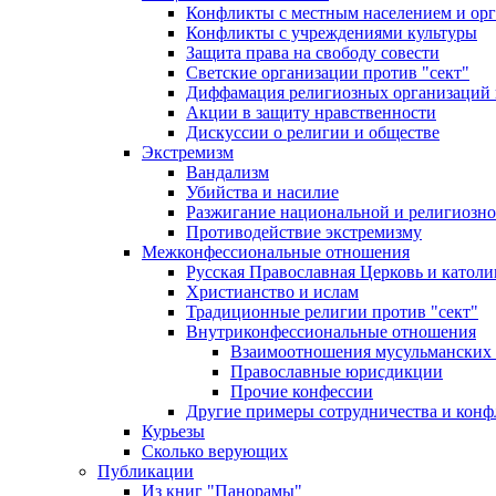
Конфликты с местным населением и ор
Конфликты с учреждениями культуры
Защита права на свободу совести
Светские организации против "сект"
Диффамация религиозных организаций
Акции в защиту нравственности
Дискуссии о религии и обществе
Экстремизм
Вандализм
Убийства и насилие
Разжигание национальной и религиозно
Противодействие экстремизму
Межконфессиональные отношения
Русская Православная Церковь и католи
Христианство и ислам
Традиционные религии против "сект"
Внутриконфессиональные отношения
Взаимоотношения мусульманских 
Православные юрисдикции
Прочие конфессии
Другие примеры сотрудничества и конф
Курьезы
Сколько верующих
Публикации
Из книг "Панорамы"