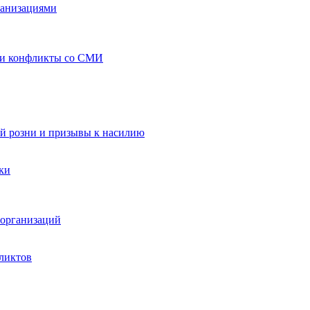
ганизациями
 и конфликты со СМИ
й розни и призывы к насилию
ки
организаций
ликтов