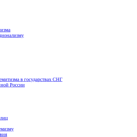
лизма
ционализму
емитизма в государствах СНГ
нной России
 лиц
емизму
вия