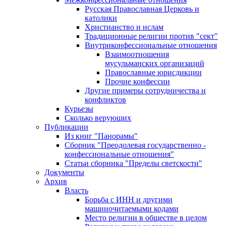
Русская Православная Церковь и
католики
Христианство и ислам
Традиционные религии против "сект"
Внутриконфессиональные отношения
Взаимоотношения
мусульманских организаций
Православные юрисдикции
Прочие конфессии
Другие примеры сотрудничества и
конфликтов
Курьезы
Сколько верующих
Публикации
Из книг "Панорамы"
Сборник "Преодолевая государственно -
конфессиональные отношения"
Статьи сборника "Пределы светскости"
Документы
Архив
Власть
Борьба с ИНН и другими
машиночитаемыми кодами
Место религии в обществе в целом