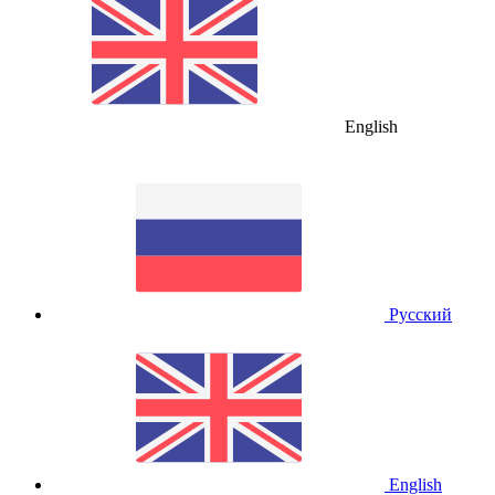
English
Русский
English