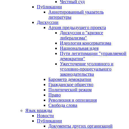
Честный суд
Публикации
Аннотированный указатель
литературы
Дискуссии
Архив предыдущего проекта
Дискуссия о "кризисе
либерализма"
Идеология консерватизма
Национальная идея
Пути легитимации "управляемой
демократии"
Ужесточение уголовного и
уголовно-процесуального
законодательства
Барометр демократии
Гражданское общество
Политический режим
Право
Революция и оппозиция
Свобода слова
Язык вражды
Новости
Публикации
Документы других организаций