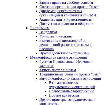
Защита права на свободу совести
Светские организации против "сект"
Диффамация религиозных
организаций и конфликты со СМИ
Акции в защиту нравственности
Дискуссии о религии и обществе
Экстремизм
Вандализм
Убийства и насилие
Разжигание национальной и
религиозной розни и призывы к
насилию
Противодействие экстремизму
Межконфессиональные отношения
Русская Православная Церковь и
католики
Христианство и ислам
Традиционные религии против "сект"
Внутриконфессиональные отношения
Взаимоотношения
мусульманских организаций
Православные юрисдикции
Прочие конфессии
Другие примеры сотрудничества и
конфликтов