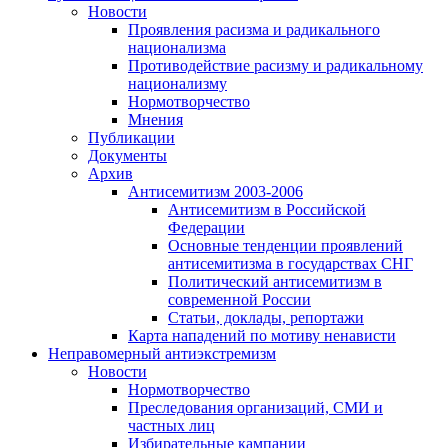
Новости
Проявления расизма и радикального
национализма
Противодействие расизму и радикальному
национализму
Нормотворчество
Мнения
Публикации
Документы
Архив
Антисемитизм 2003-2006
Антисемитизм в Российской
Федерации
Основные тенденции проявлений
антисемитизма в государствах СНГ
Политический антисемитизм в
современной России
Статьи, доклады, репортажи
Карта нападений по мотиву ненависти
Неправомерный антиэкстремизм
Новости
Нормотворчество
Преследования организаций, СМИ и
частных лиц
Избирательные кампании