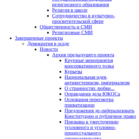
религиозного образования
Религия в школе
Сотрудничество в культурно-
просветительской сфере
Общественность и СМИ
Религиозные СМИ
Завершенные проекты
Демократия в осаде
Новости
Архив предыдущего проекта
Крупные мероприятия
консервативного толка
Курьезы
Национальная идея,
антивестернизм, империализм
О странностях любви...
Оправдания дела ЮКОСа
Основания пересмотра
приватизации
Предложения де-либерализовать
Конституцию и публичное право
Призывы к ужесточению
уголовного и уголовно-
процессуального
законодательства