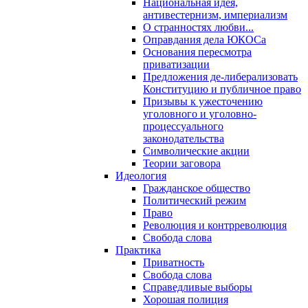
Национальная идея,
антивестернизм, империализм
О странностях любви...
Оправдания дела ЮКОСа
Основания пересмотра
приватизации
Предложения де-либерализовать
Конституцию и публичное право
Призывы к ужесточению
уголовного и уголовно-
процессуального
законодательства
Символические акции
Теории заговора
Идеология
Гражданское общество
Политический режим
Право
Революция и контрреволюция
Свобода слова
Практика
Приватность
Свобода слова
Справедливые выборы
Хорошая полиция