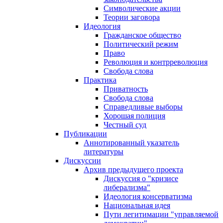
Символические акции
Теории заговора
Идеология
Гражданское общество
Политический режим
Право
Революция и контрреволюция
Свобода слова
Практика
Приватность
Свобода слова
Справедливые выборы
Хорошая полиция
Честный суд
Публикации
Аннотированный указатель
литературы
Дискуссии
Архив предыдущего проекта
Дискуссия о "кризисе
либерализма"
Идеология консерватизма
Национальная идея
Пути легитимации "управляемой