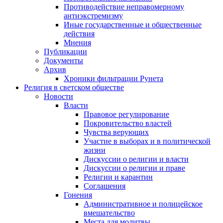
Противодействие неправомерному
антиэкстремизму
Иные государственные и общественные
действия
Мнения
Публикации
Документы
Архив
Хроники фильтрации Рунета
Религия в светском обществе
Новости
Власти
Правовое регулирование
Покровительство властей
Чувства верующих
Участие в выборах и в политической
жизни
Дискуссии о религии и власти
Дискуссии о религии и праве
Религии и карантин
Соглашения
Гонения
Административное и полицейское
вмешательство
Места для молитвы