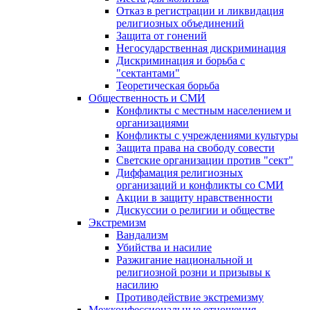
Отказ в регистрации и ликвидация
религиозных объединений
Защита от гонений
Негосударственная дискриминация
Дискриминация и борьба с
"сектантами"
Теоретическая борьба
Общественность и СМИ
Конфликты с местным населением и
организациями
Конфликты с учреждениями культуры
Защита права на свободу совести
Светские организации против "сект"
Диффамация религиозных
организаций и конфликты со СМИ
Акции в защиту нравственности
Дискуссии о религии и обществе
Экстремизм
Вандализм
Убийства и насилие
Разжигание национальной и
религиозной розни и призывы к
насилию
Противодействие экстремизму
Межконфессиональные отношения