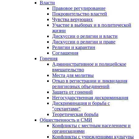
Власти
Правовое регулирование
Покровительство властей
Чувства верующих
Участие в выборах и в политической
жизни
Дискуссии о религии и власти
Дискуссии о религии и праве
Религии и карантин
Соглашения
Гонения
Административное и полицейское
вмешательство
Места для молитвы
Отказ в регистрации и ликвидация
религиозных объединений
Защита от гонений
Негосударственная дискриминация
Дискриминация и борьба с
"сектантами"
Теоретическая борьба
Общественность и СМИ
Конфликты с местным населением и
организациями
Конфликты с учреждениями культуры