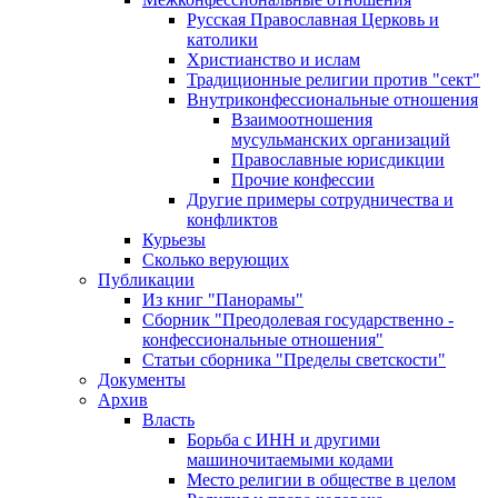
Русская Православная Церковь и
католики
Христианство и ислам
Традиционные религии против "сект"
Внутриконфессиональные отношения
Взаимоотношения
мусульманских организаций
Православные юрисдикции
Прочие конфессии
Другие примеры сотрудничества и
конфликтов
Курьезы
Сколько верующих
Публикации
Из книг "Панорамы"
Сборник "Преодолевая государственно -
конфессиональные отношения"
Статьи сборника "Пределы светскости"
Документы
Архив
Власть
Борьба с ИНН и другими
машиночитаемыми кодами
Место религии в обществе в целом