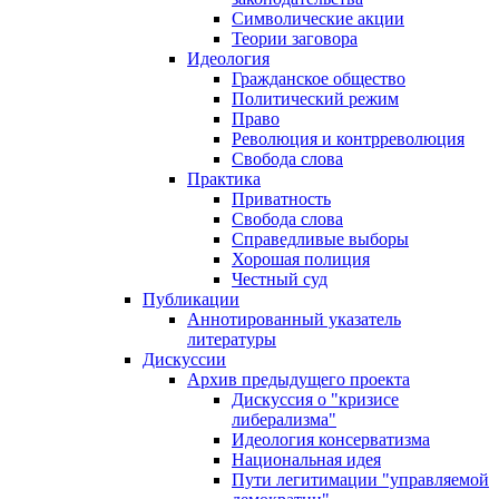
Символические акции
Теории заговора
Идеология
Гражданское общество
Политический режим
Право
Революция и контрреволюция
Свобода слова
Практика
Приватность
Свобода слова
Справедливые выборы
Хорошая полиция
Честный суд
Публикации
Аннотированный указатель
литературы
Дискуссии
Архив предыдущего проекта
Дискуссия о "кризисе
либерализма"
Идеология консерватизма
Национальная идея
Пути легитимации "управляемой