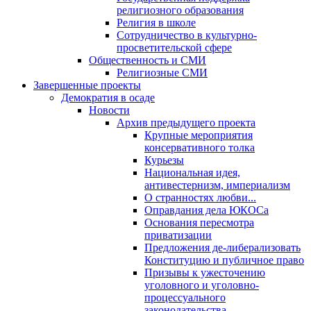
религиозного образования
Религия в школе
Сотрудничество в культурно-
просветительской сфере
Общественность и СМИ
Религиозные СМИ
Завершенные проекты
Демократия в осаде
Новости
Архив предыдущего проекта
Крупные мероприятия
консервативного толка
Курьезы
Национальная идея,
антивестернизм, империализм
О странностях любви...
Оправдания дела ЮКОСа
Основания пересмотра
приватизации
Предложения де-либерализовать
Конституцию и публичное право
Призывы к ужесточению
уголовного и уголовно-
процессуального
законодательства