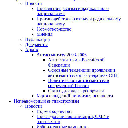
Новости
Проявления расизма и радикального
национализма
Противодействие расизму и радикальному
национализму
Нормотворчество
Мнения
Публикации
Документы
Архив
Антисемитизм 2003-2006
Антисемитизм в Российской
Федерации
Основные тенденции проявлений
антисемитизма в государствах СНГ
Политический антисемитизм в
современной России
Статьи, доклады, репортажи
Карта нападений по мотиву ненависти
Неправомерный антиэкстремизм
Новости
Нормотворчество
Преследования организаций, СМИ и
частных лиц
Избирательные кампании