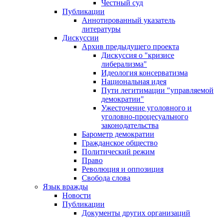
Честный суд
Публикации
Аннотированный указатель
литературы
Дискуссии
Архив предыдущего проекта
Дискуссия о "кризисе
либерализма"
Идеология консерватизма
Национальная идея
Пути легитимации "управляемой
демократии"
Ужесточение уголовного и
уголовно-процесуального
законодательства
Барометр демократии
Гражданское общество
Политический режим
Право
Революция и оппозиция
Свобода слова
Язык вражды
Новости
Публикации
Документы других организаций