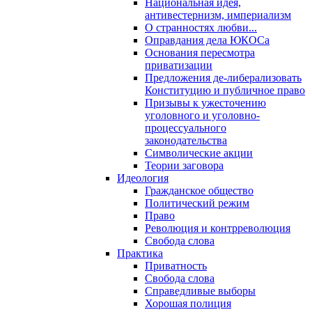
Национальная идея,
антивестернизм, империализм
О странностях любви...
Оправдания дела ЮКОСа
Основания пересмотра
приватизации
Предложения де-либерализовать
Конституцию и публичное право
Призывы к ужесточению
уголовного и уголовно-
процессуального
законодательства
Символические акции
Теории заговора
Идеология
Гражданское общество
Политический режим
Право
Революция и контрреволюция
Свобода слова
Практика
Приватность
Свобода слова
Справедливые выборы
Хорошая полиция