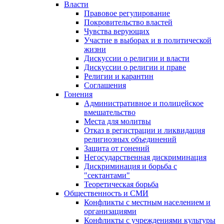
Власти
Правовое регулирование
Покровительство властей
Чувства верующих
Участие в выборах и в политической
жизни
Дискуссии о религии и власти
Дискуссии о религии и праве
Религии и карантин
Соглашения
Гонения
Административное и полицейское
вмешательство
Места для молитвы
Отказ в регистрации и ликвидация
религиозных объединений
Защита от гонений
Негосударственная дискриминация
Дискриминация и борьба с
"сектантами"
Теоретическая борьба
Общественность и СМИ
Конфликты с местным населением и
организациями
Конфликты с учреждениями культуры