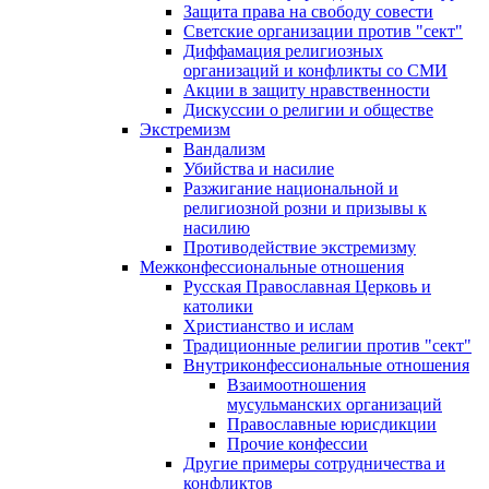
Защита права на свободу совести
Светские организации против "сект"
Диффамация религиозных
организаций и конфликты со СМИ
Акции в защиту нравственности
Дискуссии о религии и обществе
Экстремизм
Вандализм
Убийства и насилие
Разжигание национальной и
религиозной розни и призывы к
насилию
Противодействие экстремизму
Межконфессиональные отношения
Русская Православная Церковь и
католики
Христианство и ислам
Традиционные религии против "сект"
Внутриконфессиональные отношения
Взаимоотношения
мусульманских организаций
Православные юрисдикции
Прочие конфессии
Другие примеры сотрудничества и
конфликтов