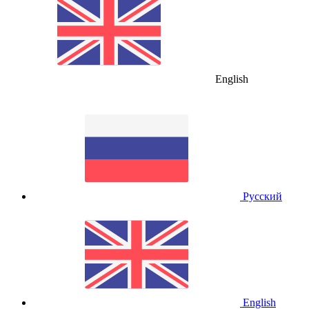
English
Русский
English