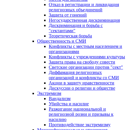
Отказ в регистрации и ликвидация
религиозных объединений
Защита от гонений
Негосударственная дискриминация
Дискриминация и борьба с
"сектантами"
Теоретическая борьба
Общественность и СМИ
Конфликты с местным населением и
организациями
Конфликты с учреждениями культуры
Защита права на свободу совести
Светские организации против "сект"
Диффамация религиозных
организаций и конфликты со СМИ
Акции в защиту нравственности
Дискуссии о религии и обществе
Экстремизм
Вандализм
Убийства и насилие
Разжигание национальной и
религиозной розни и призывы к
насилию
Противодействие экстремизму
Межконфессиональные отношения