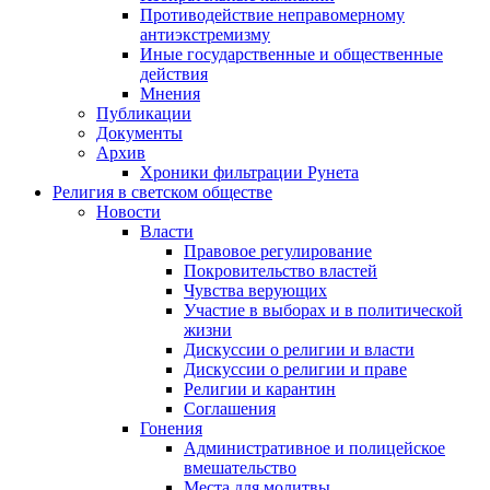
Противодействие неправомерному
антиэкстремизму
Иные государственные и общественные
действия
Мнения
Публикации
Документы
Архив
Хроники фильтрации Рунета
Религия в светском обществе
Новости
Власти
Правовое регулирование
Покровительство властей
Чувства верующих
Участие в выборах и в политической
жизни
Дискуссии о религии и власти
Дискуссии о религии и праве
Религии и карантин
Соглашения
Гонения
Административное и полицейское
вмешательство
Места для молитвы