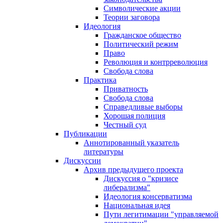
Символические акции
Теории заговора
Идеология
Гражданское общество
Политический режим
Право
Революция и контрреволюция
Свобода слова
Практика
Приватность
Свобода слова
Справедливые выборы
Хорошая полиция
Честный суд
Публикации
Аннотированный указатель
литературы
Дискуссии
Архив предыдущего проекта
Дискуссия о "кризисе
либерализма"
Идеология консерватизма
Национальная идея
Пути легитимации "управляемой