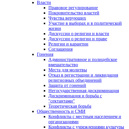
Власти
Правовое регулирование
Покровительство властей
Чувства верующих
Участие в выборах и в политической
жизни
Дискуссии о религии и власти
Дискуссии о религии и праве
Религии и карантин
Соглашения
Гонения
Административное и полицейское
вмешательство
Места для молитвы
Отказ в регистрации и ликвидация
религиозных объединений
Защита от гонений
Негосударственная дискриминация
Дискриминация и борьба с
"сектантами"
Теоретическая борьба
Общественность и СМИ
Конфликты с местным населением и
организациями
Конфликты с учреждениями культуры