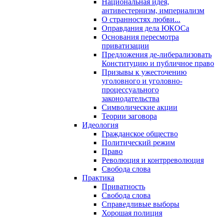
Национальная идея,
антивестернизм, империализм
О странностях любви...
Оправдания дела ЮКОСа
Основания пересмотра
приватизации
Предложения де-либерализовать
Конституцию и публичное право
Призывы к ужесточению
уголовного и уголовно-
процессуального
законодательства
Символические акции
Теории заговора
Идеология
Гражданское общество
Политический режим
Право
Революция и контрреволюция
Свобода слова
Практика
Приватность
Свобода слова
Справедливые выборы
Хорошая полиция