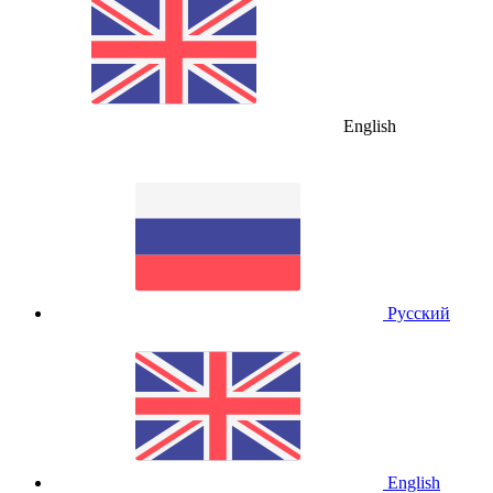
English
Русский
English