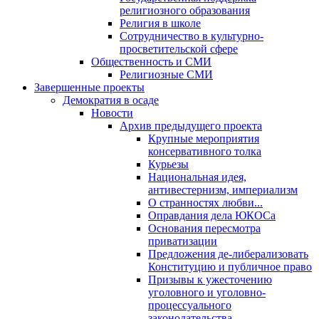
религиозного образования
Религия в школе
Сотрудничество в культурно-
просветительской сфере
Общественность и СМИ
Религиозные СМИ
Завершенные проекты
Демократия в осаде
Новости
Архив предыдущего проекта
Крупные мероприятия
консервативного толка
Курьезы
Национальная идея,
антивестернизм, империализм
О странностях любви...
Оправдания дела ЮКОСа
Основания пересмотра
приватизации
Предложения де-либерализовать
Конституцию и публичное право
Призывы к ужесточению
уголовного и уголовно-
процессуального
законодательства