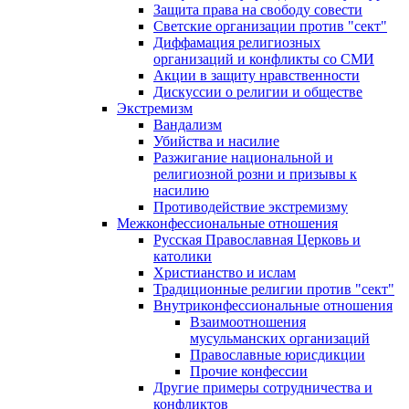
Защита права на свободу совести
Светские организации против "сект"
Диффамация религиозных
организаций и конфликты со СМИ
Акции в защиту нравственности
Дискуссии о религии и обществе
Экстремизм
Вандализм
Убийства и насилие
Разжигание национальной и
религиозной розни и призывы к
насилию
Противодействие экстремизму
Межконфессиональные отношения
Русская Православная Церковь и
католики
Христианство и ислам
Традиционные религии против "сект"
Внутриконфессиональные отношения
Взаимоотношения
мусульманских организаций
Православные юрисдикции
Прочие конфессии
Другие примеры сотрудничества и
конфликтов