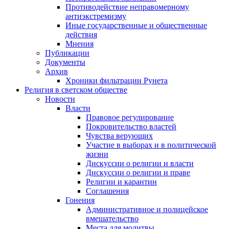
Противодействие неправомерному
антиэкстремизму
Иные государственные и общественные
действия
Мнения
Публикации
Документы
Архив
Хроники фильтрации Рунета
Религия в светском обществе
Новости
Власти
Правовое регулирование
Покровительство властей
Чувства верующих
Участие в выборах и в политической
жизни
Дискуссии о религии и власти
Дискуссии о религии и праве
Религии и карантин
Соглашения
Гонения
Административное и полицейское
вмешательство
Места для молитвы