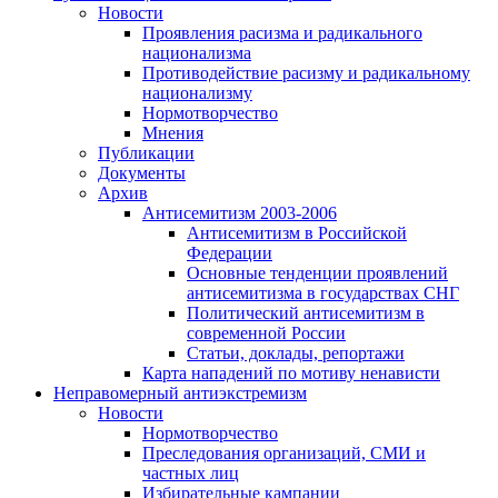
Новости
Проявления расизма и радикального
национализма
Противодействие расизму и радикальному
национализму
Нормотворчество
Мнения
Публикации
Документы
Архив
Антисемитизм 2003-2006
Антисемитизм в Российской
Федерации
Основные тенденции проявлений
антисемитизма в государствах СНГ
Политический антисемитизм в
современной России
Статьи, доклады, репортажи
Карта нападений по мотиву ненависти
Неправомерный антиэкстремизм
Новости
Нормотворчество
Преследования организаций, СМИ и
частных лиц
Избирательные кампании