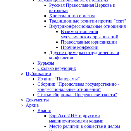
Русская Православная Церковь и
католики
Христианство и ислам
Традиционные религии против "сект"
Внутриконфессиональные отношения
Взаимоотношения
мусульманских организаций
Православные юрисдикции
Прочие конфессии
Другие примеры сотрудничества и
конфликтов
Курьезы
Сколько верующих
Публикации
Из книг "Панорамы"
Сборник "Преодолевая государственно -
конфессиональные отношения"
Статьи сборника "Пределы светскости"
Документы
Архив
Власть
Борьба с ИНН и другими
машиночитаемыми кодами
Место религии в обществе в целом