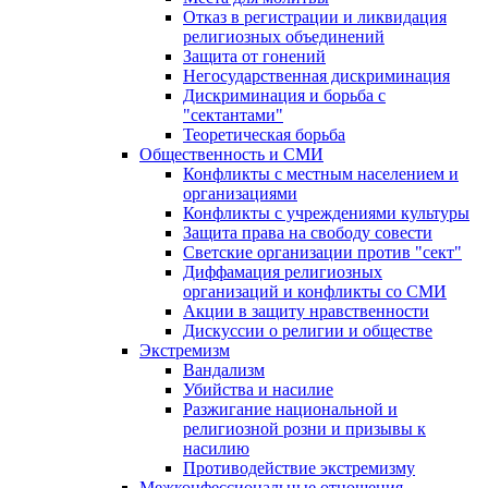
Отказ в регистрации и ликвидация
религиозных объединений
Защита от гонений
Негосударственная дискриминация
Дискриминация и борьба с
"сектантами"
Теоретическая борьба
Общественность и СМИ
Конфликты с местным населением и
организациями
Конфликты с учреждениями культуры
Защита права на свободу совести
Светские организации против "сект"
Диффамация религиозных
организаций и конфликты со СМИ
Акции в защиту нравственности
Дискуссии о религии и обществе
Экстремизм
Вандализм
Убийства и насилие
Разжигание национальной и
религиозной розни и призывы к
насилию
Противодействие экстремизму
Межконфессиональные отношения