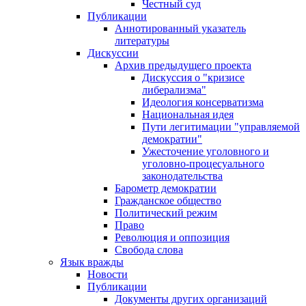
Честный суд
Публикации
Аннотированный указатель
литературы
Дискуссии
Архив предыдущего проекта
Дискуссия о "кризисе
либерализма"
Идеология консерватизма
Национальная идея
Пути легитимации "управляемой
демократии"
Ужесточение уголовного и
уголовно-процесуального
законодательства
Барометр демократии
Гражданское общество
Политический режим
Право
Революция и оппозиция
Свобода слова
Язык вражды
Новости
Публикации
Документы других организаций