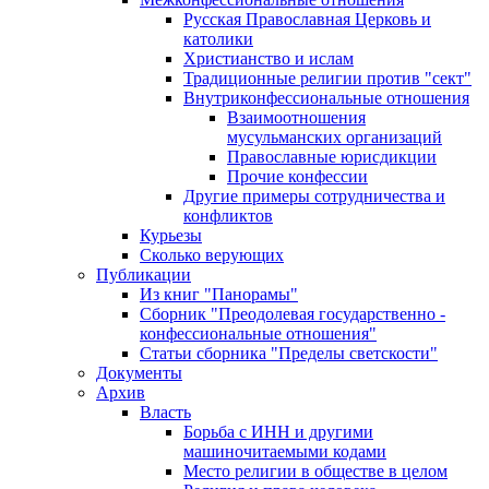
Русская Православная Церковь и
католики
Христианство и ислам
Традиционные религии против "сект"
Внутриконфессиональные отношения
Взаимоотношения
мусульманских организаций
Православные юрисдикции
Прочие конфессии
Другие примеры сотрудничества и
конфликтов
Курьезы
Сколько верующих
Публикации
Из книг "Панорамы"
Сборник "Преодолевая государственно -
конфессиональные отношения"
Статьи сборника "Пределы светскости"
Документы
Архив
Власть
Борьба с ИНН и другими
машиночитаемыми кодами
Место религии в обществе в целом