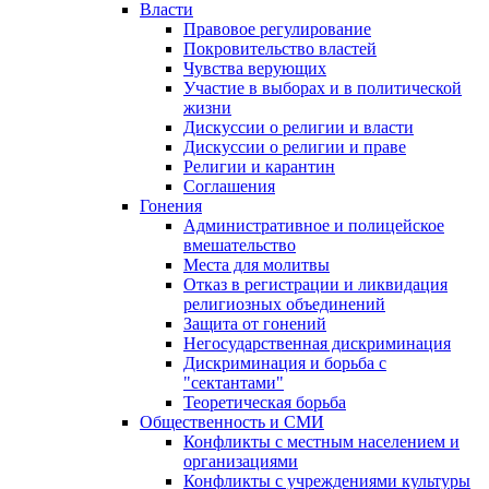
Власти
Правовое регулирование
Покровительство властей
Чувства верующих
Участие в выборах и в политической
жизни
Дискуссии о религии и власти
Дискуссии о религии и праве
Религии и карантин
Соглашения
Гонения
Административное и полицейское
вмешательство
Места для молитвы
Отказ в регистрации и ликвидация
религиозных объединений
Защита от гонений
Негосударственная дискриминация
Дискриминация и борьба с
"сектантами"
Теоретическая борьба
Общественность и СМИ
Конфликты с местным населением и
организациями
Конфликты с учреждениями культуры