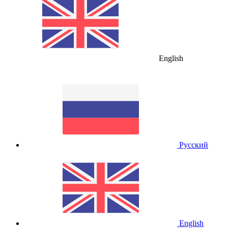
English
Русский
English