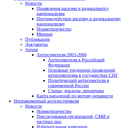
Новости
Проявления расизма и радикального
национализма
Противодействие расизму и радикальному
национализму
Нормотворчество
Мнения
Публикации
Документы
Архив
Антисемитизм 2003-2006
Антисемитизм в Российской
Федерации
Основные тенденции проявлений
антисемитизма в государствах СНГ
Политический антисемитизм в
современной России
Статьи, доклады, репортажи
Карта нападений по мотиву ненависти
Неправомерный антиэкстремизм
Новости
Нормотворчество
Преследования организаций, СМИ и
частных лиц
Избирательные кампании