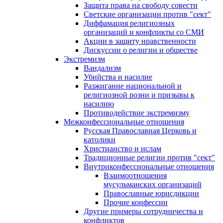
Защита права на свободу совести
Светские организации против "сект"
Диффамация религиозных
организаций и конфликты со СМИ
Акции в защиту нравственности
Дискуссии о религии и обществе
Экстремизм
Вандализм
Убийства и насилие
Разжигание национальной и
религиозной розни и призывы к
насилию
Противодействие экстремизму
Межконфессиональные отношения
Русская Православная Церковь и
католики
Христианство и ислам
Традиционные религии против "сект"
Внутриконфессиональные отношения
Взаимоотношения
мусульманских организаций
Православные юрисдикции
Прочие конфессии
Другие примеры сотрудничества и
конфликтов