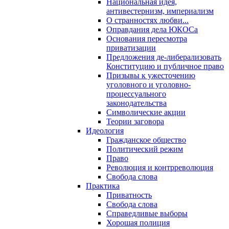
Национальная идея,
антивестернизм, империализм
О странностях любви...
Оправдания дела ЮКОСа
Основания пересмотра
приватизации
Предложения де-либерализовать
Конституцию и публичное право
Призывы к ужесточению
уголовного и уголовно-
процессуального
законодательства
Символические акции
Теории заговора
Идеология
Гражданское общество
Политический режим
Право
Революция и контрреволюция
Свобода слова
Практика
Приватность
Свобода слова
Справедливые выборы
Хорошая полиция