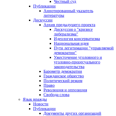
Честный суд
Публикации
Аннотированный указатель
литературы
Дискуссии
Архив предыдущего проекта
Дискуссия о "кризисе
либерализма"
Идеология консерватизма
Национальная идея
Пути легитимации "управляемой
демократии"
Ужесточение уголовного и
уголовно-процесуального
законодательства
Барометр демократии
Гражданское общество
Политический режим
Право
Революция и оппозиция
Свобода слова
Язык вражды
Новости
Публикации
Документы других организаций