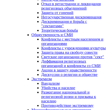
Отказ в регистрации и ликвидация
религиозных объединений
Защита от гонений
Негосударственная дискриминация
Дискриминация и борьба с
"сектантами"
Теоретическая борьба
Общественность и СМИ
Конфликты с местным населением и
организациями
Конфликты с учреждениями культуры
Защита права на свободу совести
Светские организации против "сект"
Диффамация религиозных
организаций и конфликты со СМИ
Акции в защиту нравственности
Дискуссии о религии и обществе
Экстремизм
Вандализм
Убийства и насилие
Разжигание национальной и
религиозной розни и призывы к
насилию
Противодействие экстремизму
Межконфессиональные отношения