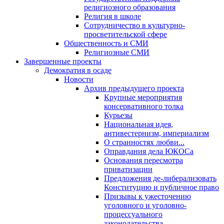
религиозного образования
Религия в школе
Сотрудничество в культурно-
просветительской сфере
Общественность и СМИ
Религиозные СМИ
Завершенные проекты
Демократия в осаде
Новости
Архив предыдущего проекта
Крупные мероприятия
консервативного толка
Курьезы
Национальная идея,
антивестернизм, империализм
О странностях любви...
Оправдания дела ЮКОСа
Основания пересмотра
приватизации
Предложения де-либерализовать
Конституцию и публичное право
Призывы к ужесточению
уголовного и уголовно-
процессуального
законодательства