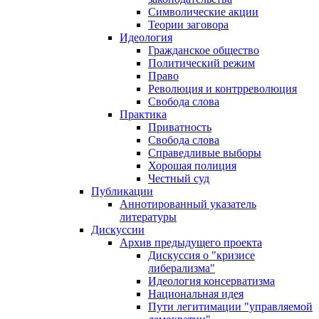
Символические акции
Теории заговора
Идеология
Гражданское общество
Политический режим
Право
Революция и контрреволюция
Свобода слова
Практика
Приватность
Свобода слова
Справедливые выборы
Хорошая полиция
Честный суд
Публикации
Аннотированный указатель
литературы
Дискуссии
Архив предыдущего проекта
Дискуссия о "кризисе
либерализма"
Идеология консерватизма
Национальная идея
Пути легитимации "управляемой