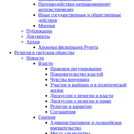
Противодействие неправомерному
антиэкстремизму
Иные государственные и общественные
действия
Мнения
Публикации
Документы
Архив
Хроники фильтрации Рунета
Религия в светском обществе
Новости
Власти
Правовое регулирование
Покровительство властей
Чувства верующих
Участие в выборах и в политической
жизни
Дискуссии о религии и власти
Дискуссии о религии и праве
Религии и карантин
Соглашения
Гонения
Административное и полицейское
вмешательство
Места для молитвы