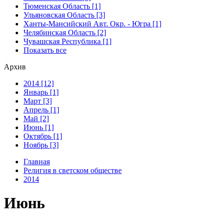
Тюменская Область [1]
Ульяновская Область [3]
Ханты-Мансийский Авт. Окр. - Югра [1]
Челябинская Область [2]
Чувашская Республика [1]
Показать все
Архив
2014 [12]
Январь [1]
Март [3]
Апрель [1]
Май [2]
Июнь [1]
Октябрь [1]
Ноябрь [3]
Главная
Религия в светском обществе
2014
Июнь