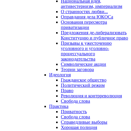
Национальная идея,
антивестернизм, империализм
О странностях любви...
Оправдания дела ЮКОСа
Основания пересмотра
приватизации
Предложения де-либерализовать
Конституцию и публичное право
Призывы к ужесточению
уголовного и уголовно-
процессуального
законодательства
Символические акции
Теории заговора
Идеология
Гражданское общество
Политический режим
Право
Революция и контрреволюция
Свобода слова
Практика
Приватность
Свобода слова
Справедливые выборы
Хорошая полиция