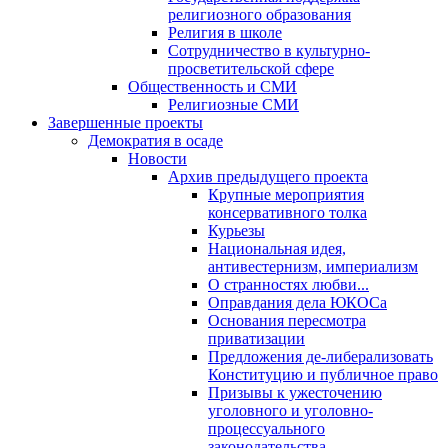
религиозного образования
Религия в школе
Сотрудничество в культурно-
просветительской сфере
Общественность и СМИ
Религиозные СМИ
Завершенные проекты
Демократия в осаде
Новости
Архив предыдущего проекта
Крупные мероприятия
консервативного толка
Курьезы
Национальная идея,
антивестернизм, империализм
О странностях любви...
Оправдания дела ЮКОСа
Основания пересмотра
приватизации
Предложения де-либерализовать
Конституцию и публичное право
Призывы к ужесточению
уголовного и уголовно-
процессуального
законодательства