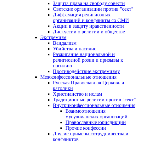
Защита права на свободу совести
Светские организации против "сект"
Диффамация религиозных
организаций и конфликты со СМИ
Акции в защиту нравственности
Дискуссии о религии и обществе
Экстремизм
Вандализм
Убийства и насилие
Разжигание национальной и
религиозной розни и призывы к
насилию
Противодействие экстремизму
Межконфессиональные отношения
Русская Православная Церковь и
католики
Христианство и ислам
Традиционные религии против "сект"
Внутриконфессиональные отношения
Взаимоотношения
мусульманских организаций
Православные юрисдикции
Прочие конфессии
Другие примеры сотрудничества и
конфликтов