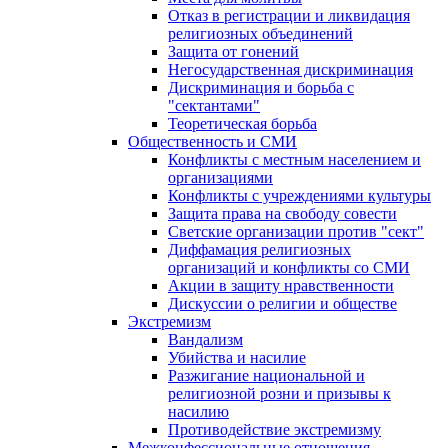
Отказ в регистрации и ликвидация
религиозных объединений
Защита от гонений
Негосударственная дискриминация
Дискриминация и борьба с
"сектантами"
Теоретическая борьба
Общественность и СМИ
Конфликты с местным населением и
организациями
Конфликты с учреждениями культуры
Защита права на свободу совести
Светские организации против "сект"
Диффамация религиозных
организаций и конфликты со СМИ
Акции в защиту нравственности
Дискуссии о религии и обществе
Экстремизм
Вандализм
Убийства и насилие
Разжигание национальной и
религиозной розни и призывы к
насилию
Противодействие экстремизму
Межконфессиональные отношения