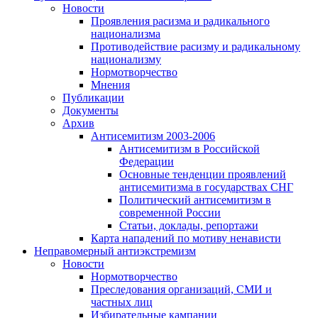
Новости
Проявления расизма и радикального
национализма
Противодействие расизму и радикальному
национализму
Нормотворчество
Мнения
Публикации
Документы
Архив
Антисемитизм 2003-2006
Антисемитизм в Российской
Федерации
Основные тенденции проявлений
антисемитизма в государствах СНГ
Политический антисемитизм в
современной России
Статьи, доклады, репортажи
Карта нападений по мотиву ненависти
Неправомерный антиэкстремизм
Новости
Нормотворчество
Преследования организаций, СМИ и
частных лиц
Избирательные кампании