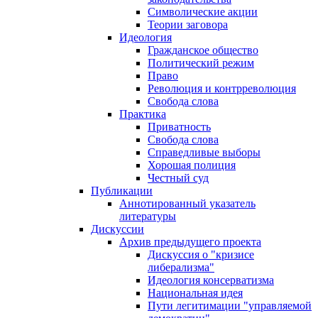
Символические акции
Теории заговора
Идеология
Гражданское общество
Политический режим
Право
Революция и контрреволюция
Свобода слова
Практика
Приватность
Свобода слова
Справедливые выборы
Хорошая полиция
Честный суд
Публикации
Аннотированный указатель
литературы
Дискуссии
Архив предыдущего проекта
Дискуссия о "кризисе
либерализма"
Идеология консерватизма
Национальная идея
Пути легитимации "управляемой