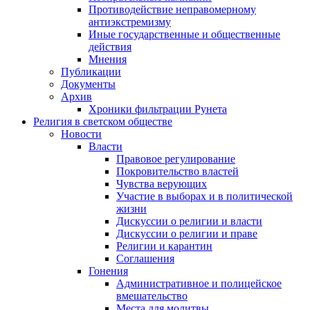
Противодействие неправомерному
антиэкстремизму
Иные государственные и общественные
действия
Мнения
Публикации
Документы
Архив
Хроники фильтрации Рунета
Религия в светском обществе
Новости
Власти
Правовое регулирование
Покровительство властей
Чувства верующих
Участие в выборах и в политической
жизни
Дискуссии о религии и власти
Дискуссии о религии и праве
Религии и карантин
Соглашения
Гонения
Административное и полицейское
вмешательство
Места для молитвы