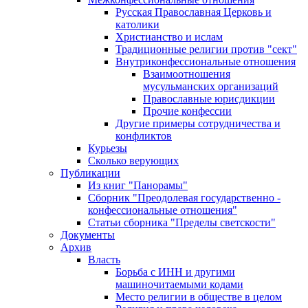
Русская Православная Церковь и
католики
Христианство и ислам
Традиционные религии против "сект"
Внутриконфессиональные отношения
Взаимоотношения
мусульманских организаций
Православные юрисдикции
Прочие конфессии
Другие примеры сотрудничества и
конфликтов
Курьезы
Сколько верующих
Публикации
Из книг "Панорамы"
Сборник "Преодолевая государственно -
конфессиональные отношения"
Статьи сборника "Пределы светскости"
Документы
Архив
Власть
Борьба с ИНН и другими
машиночитаемыми кодами
Место религии в обществе в целом