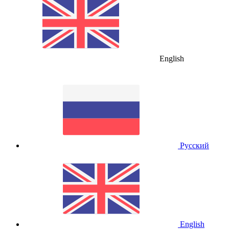
English
Русский
English