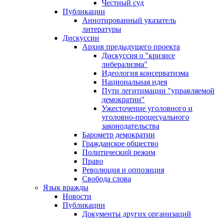
Честный суд
Публикации
Аннотированный указатель
литературы
Дискуссии
Архив предыдущего проекта
Дискуссия о "кризисе
либерализма"
Идеология консерватизма
Национальная идея
Пути легитимации "управляемой
демократии"
Ужесточение уголовного и
уголовно-процесуального
законодательства
Барометр демократии
Гражданское общество
Политический режим
Право
Революция и оппозиция
Свобода слова
Язык вражды
Новости
Публикации
Документы других организаций