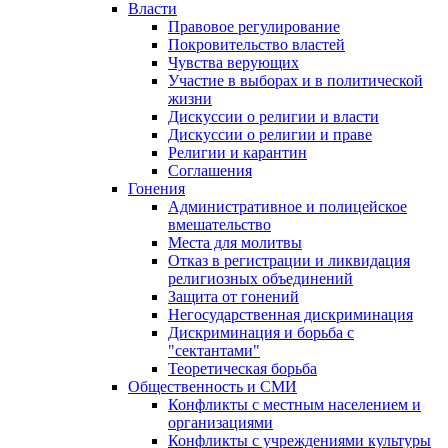
Власти
Правовое регулирование
Покровительство властей
Чувства верующих
Участие в выборах и в политической
жизни
Дискуссии о религии и власти
Дискуссии о религии и праве
Религии и карантин
Соглашения
Гонения
Административное и полицейское
вмешательство
Места для молитвы
Отказ в регистрации и ликвидация
религиозных объединений
Защита от гонений
Негосударственная дискриминация
Дискриминация и борьба с
"сектантами"
Теоретическая борьба
Общественность и СМИ
Конфликты с местным населением и
организациями
Конфликты с учреждениями культуры