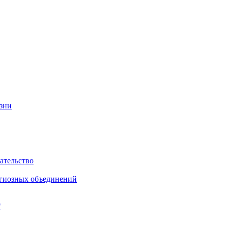
изни
ательство
игиозных объединений
"