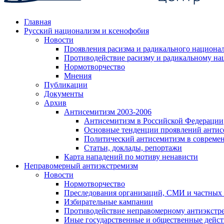
Главная
Русский национализм и ксенофобия
Новости
Проявления расизма и радикального национа
Противодействие расизму и радикальному на
Нормотворчество
Мнения
Публикации
Документы
Архив
Антисемитизм 2003-2006
Антисемитизм в Российской Федерации
Основные тенденции проявлений антис
Политический антисемитизм в совреме
Статьи, доклады, репортажи
Карта нападений по мотиву ненависти
Неправомерный антиэкстремизм
Новости
Нормотворчество
Преследования организаций, СМИ и частных
Избирательные кампании
Противодействие неправомерному антиэкстр
Иные государственные и общественные дейст