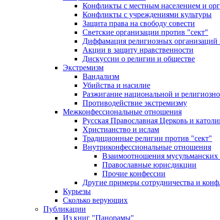
Конфликты с местным населением и ор
Конфликты с учреждениями культуры
Защита права на свободу совести
Светские организации против "сект"
Диффамация религиозных организаций
Акции в защиту нравственности
Дискуссии о религии и обществе
Экстремизм
Вандализм
Убийства и насилие
Разжигание национальной и религиозно
Противодействие экстремизму
Межконфессиональные отношения
Русская Православная Церковь и католи
Христианство и ислам
Традиционные религии против "сект"
Внутриконфессиональные отношения
Взаимоотношения мусульманских 
Православные юрисдикции
Прочие конфессии
Другие примеры сотрудничества и конф
Курьезы
Сколько верующих
Публикации
Из книг "Панорамы"