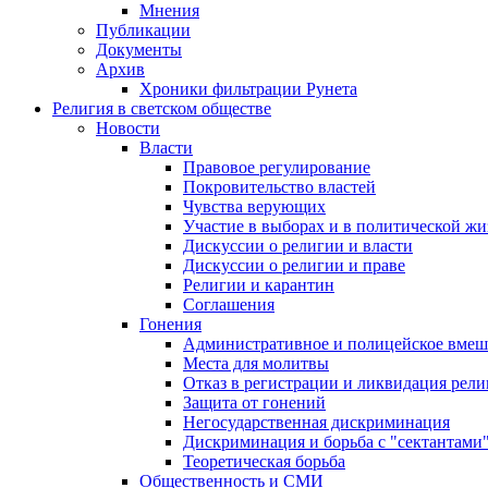
Мнения
Публикации
Документы
Архив
Хроники фильтрации Рунета
Религия в светском обществе
Новости
Власти
Правовое регулирование
Покровительство властей
Чувства верующих
Участие в выборах и в политической ж
Дискуссии о религии и власти
Дискуссии о религии и праве
Религии и карантин
Соглашения
Гонения
Административное и полицейское вмеш
Места для молитвы
Отказ в регистрации и ликвидация рел
Защита от гонений
Негосударственная дискриминация
Дискриминация и борьба с "сектантами
Теоретическая борьба
Общественность и СМИ