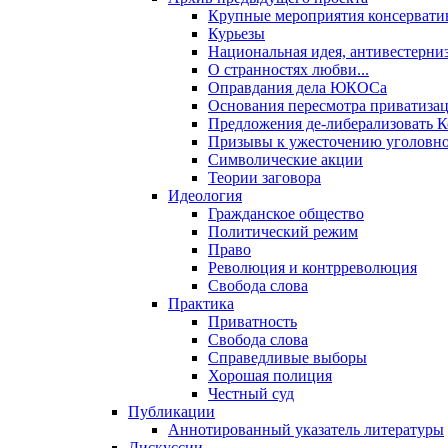
Крупные мероприятия консервати
Курьезы
Национальная идея, антивестерни
О странностях любви...
Оправдания дела ЮКОСа
Основания пересмотра приватиза
Предложения де-либерализовать 
Призывы к ужесточению уголовног
Символические акции
Теории заговора
Идеология
Гражданское общество
Политический режим
Право
Революция и контрреволюция
Свобода слова
Практика
Приватность
Свобода слова
Справедливые выборы
Хорошая полиция
Честный суд
Публикации
Аннотированный указатель литературы
Дискуссии