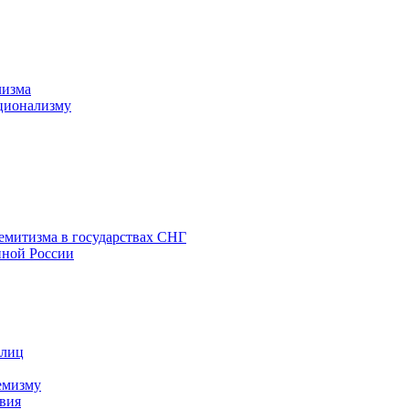
лизма
ционализму
емитизма в государствах СНГ
нной России
 лиц
емизму
вия