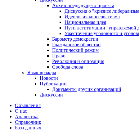
Архив предыдущего проекта
Дискуссия о "кризисе либерализм
Идеология консерватизма
Национальная идея
Пути легитимации "управляемой 
Ужесточение уголовного и уголов
Барометр демократии
Гражданское общество
Политический режим
Право
Революция и оппозиция
Свобода слова
Язык вражды
Новости
Публикации
Документы других организаций
Дискуссии
Объявления
О нас
Аналитика
Справочник
База данных