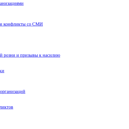
ганизациями
 и конфликты со СМИ
й розни и призывы к насилию
ки
организаций
ликтов