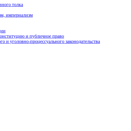
вного толка
зм, империализм
ции
Конституцию и публичное право
о и уголовно-процессуального законодательства