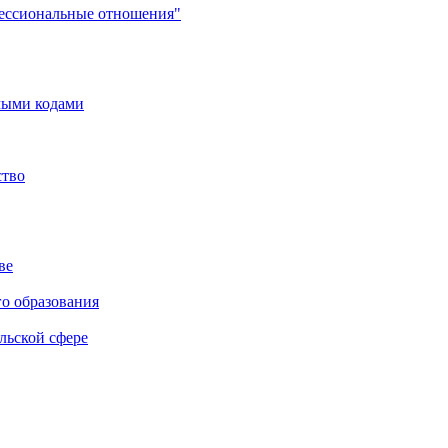
фессиональные отношения"
мыми кодами
ство
ве
го образования
льской сфере