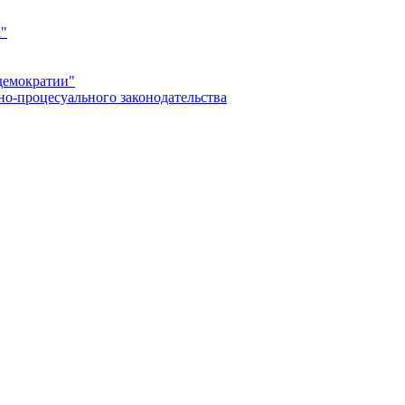
а"
демократии"
но-процесуального законодательства