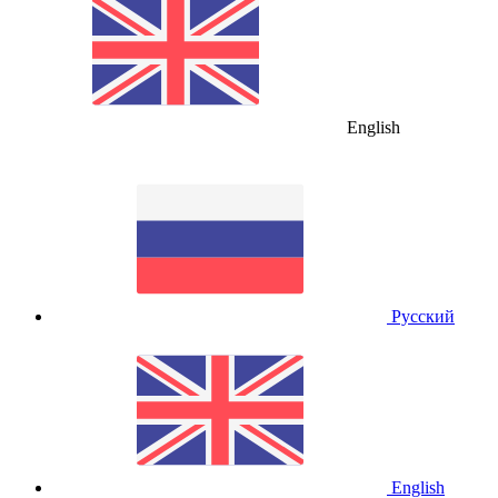
English
Русский
English