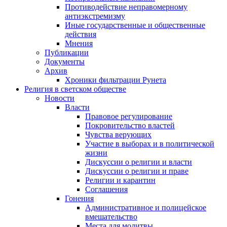
Противодействие неправомерному
антиэкстремизму
Иные государственные и общественные
действия
Мнения
Публикации
Документы
Архив
Хроники фильтрации Рунета
Религия в светском обществе
Новости
Власти
Правовое регулирование
Покровительство властей
Чувства верующих
Участие в выборах и в политической
жизни
Дискуссии о религии и власти
Дискуссии о религии и праве
Религии и карантин
Соглашения
Гонения
Административное и полицейское
вмешательство
Места для молитвы