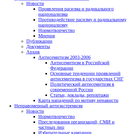
Новости
Проявления расизма и радикального
национализма
Противодействие расизму и радикальному
национализму
Нормотворчество
Мнения
Публикации
Документы
Архив
Антисемитизм 2003-2006
Антисемитизм в Российской
Федерации
Основные тенденции проявлений
антисемитизма в государствах СНГ
Политический антисемитизм в
современной России
Статьи, доклады, репортажи
Карта нападений по мотиву ненависти
Неправомерный антиэкстремизм
Новости
Нормотворчество
Преследования организаций, СМИ и
частных лиц
Избирательные кампании