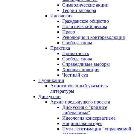
Символические акции
Теории заговора
Идеология
Гражданское общество
Политический режим
Право
Революция и контрреволюция
Свобода слова
Практика
Приватность
Свобода слова
Справедливые выборы
Хорошая полиция
Честный суд
Публикации
Аннотированный указатель
литературы
Дискуссии
Архив предыдущего проекта
Дискуссия о "кризисе
либерализма"
Идеология консерватизма
Национальная идея
Пути легитимации "управляемой