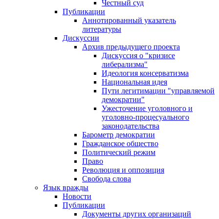
Честный суд
Публикации
Аннотированный указатель
литературы
Дискуссии
Архив предыдущего проекта
Дискуссия о "кризисе
либерализма"
Идеология консерватизма
Национальная идея
Пути легитимации "управляемой
демократии"
Ужесточение уголовного и
уголовно-процесуального
законодательства
Барометр демократии
Гражданское общество
Политический режим
Право
Революция и оппозиция
Свобода слова
Язык вражды
Новости
Публикации
Документы других организаций