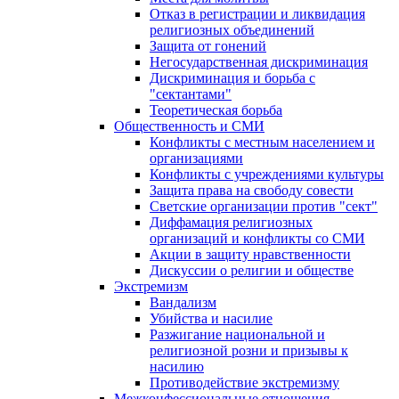
Отказ в регистрации и ликвидация
религиозных объединений
Защита от гонений
Негосударственная дискриминация
Дискриминация и борьба с
"сектантами"
Теоретическая борьба
Общественность и СМИ
Конфликты с местным населением и
организациями
Конфликты с учреждениями культуры
Защита права на свободу совести
Светские организации против "сект"
Диффамация религиозных
организаций и конфликты со СМИ
Акции в защиту нравственности
Дискуссии о религии и обществе
Экстремизм
Вандализм
Убийства и насилие
Разжигание национальной и
религиозной розни и призывы к
насилию
Противодействие экстремизму
Межконфессиональные отношения