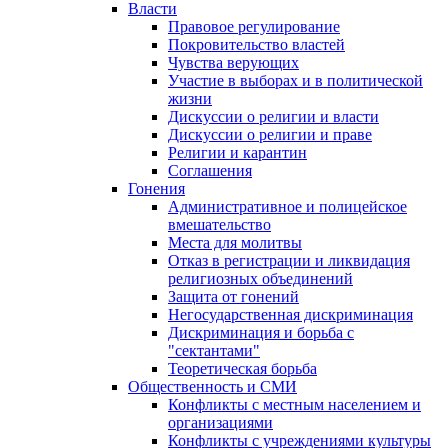
Власти
Правовое регулирование
Покровительство властей
Чувства верующих
Участие в выборах и в политической
жизни
Дискуссии о религии и власти
Дискуссии о религии и праве
Религии и карантин
Соглашения
Гонения
Административное и полицейское
вмешательство
Места для молитвы
Отказ в регистрации и ликвидация
религиозных объединений
Защита от гонений
Негосударственная дискриминация
Дискриминация и борьба с
"сектантами"
Теоретическая борьба
Общественность и СМИ
Конфликты с местным населением и
организациями
Конфликты с учреждениями культуры