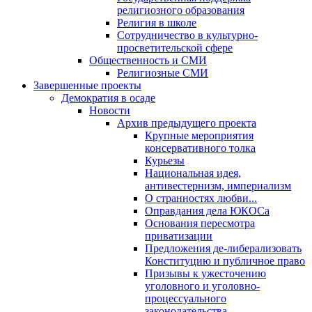
религиозного образования
Религия в школе
Сотрудничество в культурно-
просветительской сфере
Общественность и СМИ
Религиозные СМИ
Завершенные проекты
Демократия в осаде
Новости
Архив предыдущего проекта
Крупные мероприятия
консервативного толка
Курьезы
Национальная идея,
антивестернизм, империализм
О странностях любви...
Оправдания дела ЮКОСа
Основания пересмотра
приватизации
Предложения де-либерализовать
Конституцию и публичное право
Призывы к ужесточению
уголовного и уголовно-
процессуального
законодательства