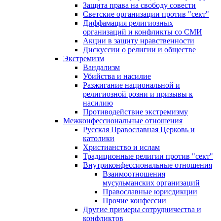
Защита права на свободу совести
Светские организации против "сект"
Диффамация религиозных
организаций и конфликты со СМИ
Акции в защиту нравственности
Дискуссии о религии и обществе
Экстремизм
Вандализм
Убийства и насилие
Разжигание национальной и
религиозной розни и призывы к
насилию
Противодействие экстремизму
Межконфессиональные отношения
Русская Православная Церковь и
католики
Христианство и ислам
Традиционные религии против "сект"
Внутриконфессиональные отношения
Взаимоотношения
мусульманских организаций
Православные юрисдикции
Прочие конфессии
Другие примеры сотрудничества и
конфликтов