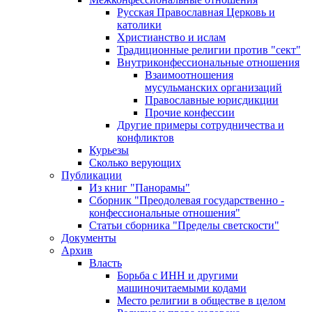
Русская Православная Церковь и
католики
Христианство и ислам
Традиционные религии против "сект"
Внутриконфессиональные отношения
Взаимоотношения
мусульманских организаций
Православные юрисдикции
Прочие конфессии
Другие примеры сотрудничества и
конфликтов
Курьезы
Сколько верующих
Публикации
Из книг "Панорамы"
Сборник "Преодолевая государственно -
конфессиональные отношения"
Статьи сборника "Пределы светскости"
Документы
Архив
Власть
Борьба с ИНН и другими
машиночитаемыми кодами
Место религии в обществе в целом