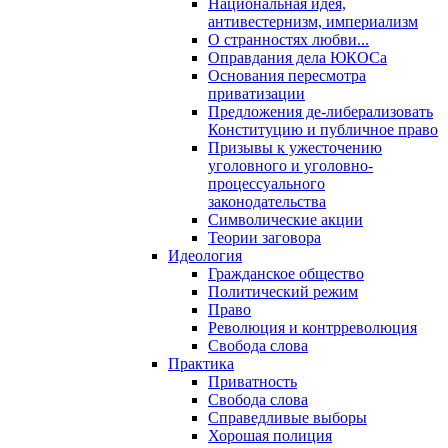
Национальная идея,
антивестернизм, империализм
О странностях любви...
Оправдания дела ЮКОСа
Основания пересмотра
приватизации
Предложения де-либерализовать
Конституцию и публичное право
Призывы к ужесточению
уголовного и уголовно-
процессуального
законодательства
Символические акции
Теории заговора
Идеология
Гражданское общество
Политический режим
Право
Революция и контрреволюция
Свобода слова
Практика
Приватность
Свобода слова
Справедливые выборы
Хорошая полиция