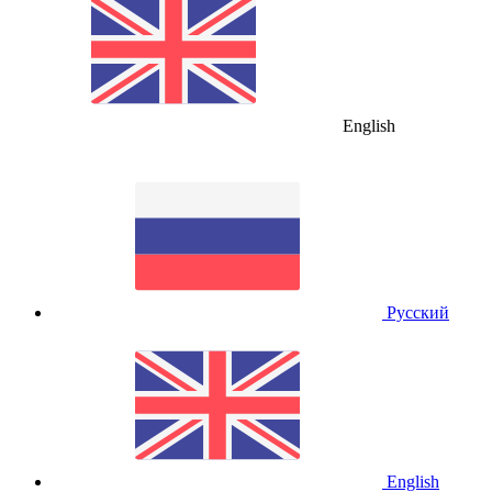
English
Русский
English