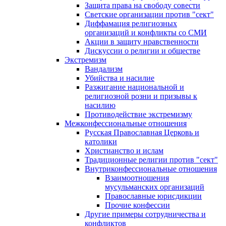
Защита права на свободу совести
Светские организации против "сект"
Диффамация религиозных
организаций и конфликты со СМИ
Акции в защиту нравственности
Дискуссии о религии и обществе
Экстремизм
Вандализм
Убийства и насилие
Разжигание национальной и
религиозной розни и призывы к
насилию
Противодействие экстремизму
Межконфессиональные отношения
Русская Православная Церковь и
католики
Христианство и ислам
Традиционные религии против "сект"
Внутриконфессиональные отношения
Взаимоотношения
мусульманских организаций
Православные юрисдикции
Прочие конфессии
Другие примеры сотрудничества и
конфликтов