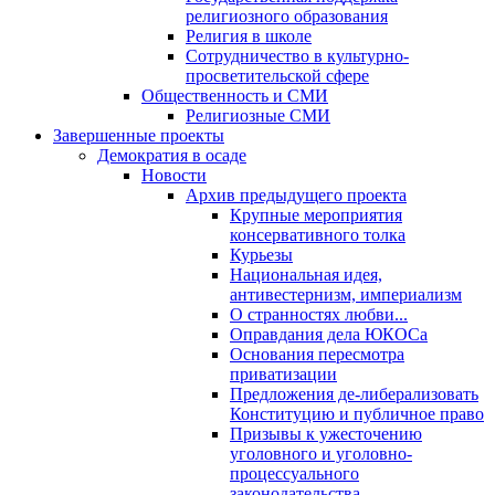
религиозного образования
Религия в школе
Сотрудничество в культурно-
просветительской сфере
Общественность и СМИ
Религиозные СМИ
Завершенные проекты
Демократия в осаде
Новости
Архив предыдущего проекта
Крупные мероприятия
консервативного толка
Курьезы
Национальная идея,
антивестернизм, империализм
О странностях любви...
Оправдания дела ЮКОСа
Основания пересмотра
приватизации
Предложения де-либерализовать
Конституцию и публичное право
Призывы к ужесточению
уголовного и уголовно-
процессуального
законодательства