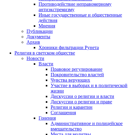
Противодействие неправомерному
антиэкстремизму
Иные государственные и общественные
действия
Мнения
Публикации
Документы
Архив
Хроники фильтрации Рунета
Религия в светском обществе
Новости
Власти
Правовое регулирование
Покровительство властей
Чувства верующих
Участие в выборах и в политической
жизни
Дискуссии о религии и власти
Дискуссии о религии и праве
Религии и карантин
Соглашения
Гонения
Административное и полицейское
вмешательство
Места для молитвы