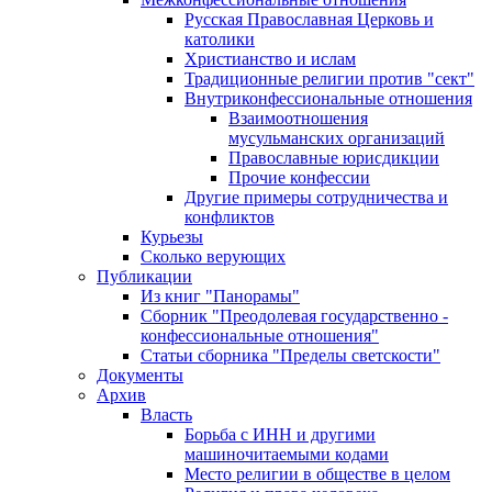
Русская Православная Церковь и
католики
Христианство и ислам
Традиционные религии против "сект"
Внутриконфессиональные отношения
Взаимоотношения
мусульманских организаций
Православные юрисдикции
Прочие конфессии
Другие примеры сотрудничества и
конфликтов
Курьезы
Сколько верующих
Публикации
Из книг "Панорамы"
Сборник "Преодолевая государственно -
конфессиональные отношения"
Статьи сборника "Пределы светскости"
Документы
Архив
Власть
Борьба с ИНН и другими
машиночитаемыми кодами
Место религии в обществе в целом