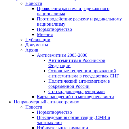
Новости
Проявления расизма и радикального
национализма
Противодействие расизму и радикальному
национализму
Нормотворчество
Мнения
Публикации
Документы
Архив
Антисемитизм 2003-2006
Антисемитизм в Российской
Федерации
Основные тенденции проявлений
антисемитизма в государствах СНГ
Политический антисемитизм в
современной России
Статьи, доклады, репортажи
Карта нападений по мотиву ненависти
Неправомерный антиэкстремизм
Новости
Нормотворчество
Преследования организаций, СМИ и
частных лиц
Избирательные кампании