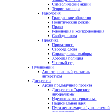
Символические акции
Теории заговора
Идеология
Гражданское общество
Политический режим
Право
Революция и контрреволюция
Свобода слова
Практика
Приватность
Свобода слова
Справедливые выборы
Хорошая полиция
Честный суд
Публикации
Аннотированный указатель
литературы
Дискуссии
Архив предыдущего проекта
Дискуссия о "кризисе
либерализма"
Идеология консерватизма
Национальная идея
Пути легитимации "управляемой