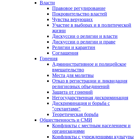
Власти
Правовое регулирование
Покровительство властей
Чувства верующих
Участие в выборах и в политической
жизни
Дискуссии о религии и власти
Дискуссии о религии и праве
Религии и карантин
Соглашения
Гонения
Административное и полицейское
вмешательство
Места для молитвы
Отказ в регистрации и ликвидация
религиозных объединений
Защита от гонений
Негосударственная дискриминация
Дискриминация и борьба с
"сектантами"
Теоретическая борьба
Общественность и СМИ
Конфликты с местным населением и
организациями
Конфликты с учреждениями культуры