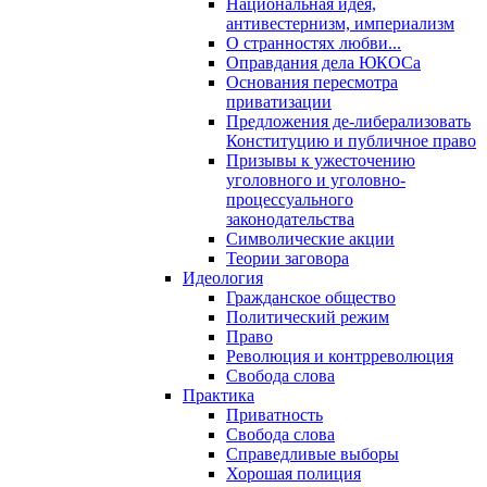
Национальная идея,
антивестернизм, империализм
О странностях любви...
Оправдания дела ЮКОСа
Основания пересмотра
приватизации
Предложения де-либерализовать
Конституцию и публичное право
Призывы к ужесточению
уголовного и уголовно-
процессуального
законодательства
Символические акции
Теории заговора
Идеология
Гражданское общество
Политический режим
Право
Революция и контрреволюция
Свобода слова
Практика
Приватность
Свобода слова
Справедливые выборы
Хорошая полиция