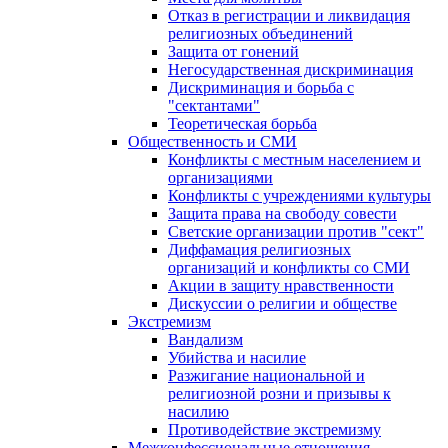
Отказ в регистрации и ликвидация
религиозных объединений
Защита от гонений
Негосударственная дискриминация
Дискриминация и борьба с
"сектантами"
Теоретическая борьба
Общественность и СМИ
Конфликты с местным населением и
организациями
Конфликты с учреждениями культуры
Защита права на свободу совести
Светские организации против "сект"
Диффамация религиозных
организаций и конфликты со СМИ
Акции в защиту нравственности
Дискуссии о религии и обществе
Экстремизм
Вандализм
Убийства и насилие
Разжигание национальной и
религиозной розни и призывы к
насилию
Противодействие экстремизму
Межконфессиональные отношения