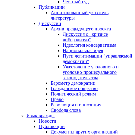
Честный суд
Публикации
Аннотированный указатель
литературы
Дискуссии
Архив предыдущего проекта
Дискуссия о "кризисе
либерализма"
Идеология консерватизма
Национальная идея
Пути легитимации "управляемой
демократии"
Ужесточение уголовного и
уголовно-процесуального
законодательства
Барометр демократии
Гражданское общество
Политический режим
Право
Революция и оппозиция
Свобода слова
Язык вражды
Новости
Публикации
Документы других организаций