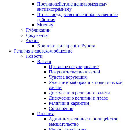
Противодействие неправомерному
антиэкстремизму
Иные государственные и общественные
действия
Мнения
Публикации
Документы
Архив
Хроники фильтрации Рунета
Религия в светском обществе
Новости
Власти
Правовое регулирование
Покровительство властей
Чувства верующих
Участие в выборах и в политической
жизни
Дискуссии о религии и власти
Дискуссии о религии и праве
Религии и карантин
Соглашения
Гонения
Административное и полицейское
вмешательство
Места для молитвы