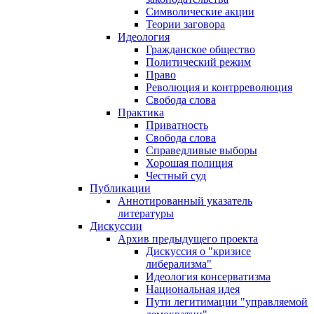
Символические акции
Теории заговора
Идеология
Гражданское общество
Политический режим
Право
Революция и контрреволюция
Свобода слова
Практика
Приватность
Свобода слова
Справедливые выборы
Хорошая полиция
Честный суд
Публикации
Аннотированный указатель
литературы
Дискуссии
Архив предыдущего проекта
Дискуссия о "кризисе
либерализма"
Идеология консерватизма
Национальная идея
Пути легитимации "управляемой