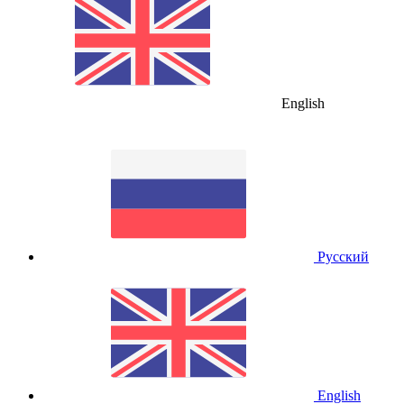
English
Русский
English