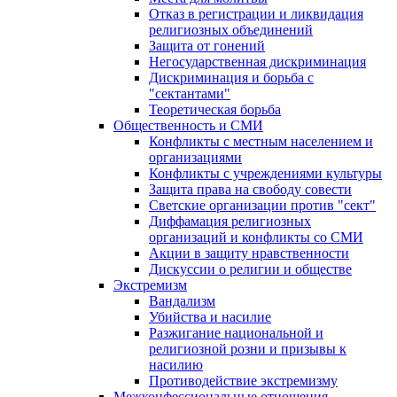
Отказ в регистрации и ликвидация
религиозных объединений
Защита от гонений
Негосударственная дискриминация
Дискриминация и борьба с
"сектантами"
Теоретическая борьба
Общественность и СМИ
Конфликты с местным населением и
организациями
Конфликты с учреждениями культуры
Защита права на свободу совести
Светские организации против "сект"
Диффамация религиозных
организаций и конфликты со СМИ
Акции в защиту нравственности
Дискуссии о религии и обществе
Экстремизм
Вандализм
Убийства и насилие
Разжигание национальной и
религиозной розни и призывы к
насилию
Противодействие экстремизму
Межконфессиональные отношения