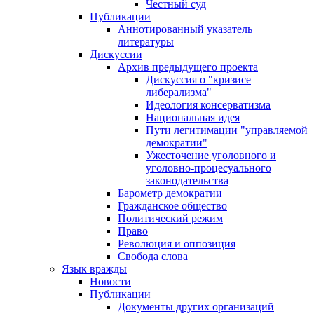
Честный суд
Публикации
Аннотированный указатель
литературы
Дискуссии
Архив предыдущего проекта
Дискуссия о "кризисе
либерализма"
Идеология консерватизма
Национальная идея
Пути легитимации "управляемой
демократии"
Ужесточение уголовного и
уголовно-процесуального
законодательства
Барометр демократии
Гражданское общество
Политический режим
Право
Революция и оппозиция
Свобода слова
Язык вражды
Новости
Публикации
Документы других организаций