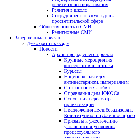
религиозного образования
Религия в школе
Сотрудничество в культурно-
просветительской сфере
Общественность и СМИ
Религиозные СМИ
Завершенные проекты
Демократия в осаде
Новости
Архив предыдущего проекта
Крупные мероприятия
консервативного толка
Курьезы
Национальная идея,
антивестернизм, империализм
О странностях любви...
Оправдания дела ЮКОСа
Основания пересмотра
приватизации
Предложения де-либерализовать
Конституцию и публичное право
Призывы к ужесточению
уголовного и уголовно-
процессуального
законодательства