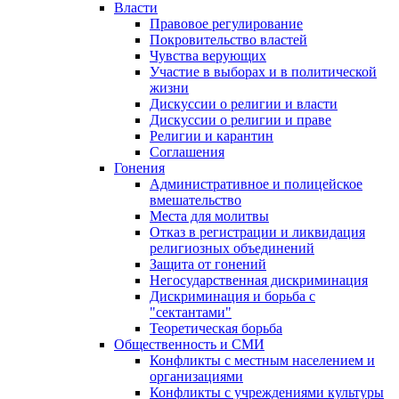
Власти
Правовое регулирование
Покровительство властей
Чувства верующих
Участие в выборах и в политической
жизни
Дискуссии о религии и власти
Дискуссии о религии и праве
Религии и карантин
Соглашения
Гонения
Административное и полицейское
вмешательство
Места для молитвы
Отказ в регистрации и ликвидация
религиозных объединений
Защита от гонений
Негосударственная дискриминация
Дискриминация и борьба с
"сектантами"
Теоретическая борьба
Общественность и СМИ
Конфликты с местным населением и
организациями
Конфликты с учреждениями культуры