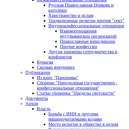
Русская Православная Церковь и
католики
Христианство и ислам
Традиционные религии против "сект"
Внутриконфессиональные отношения
Взаимоотношения
мусульманских организаций
Православные юрисдикции
Прочие конфессии
Другие примеры сотрудничества и
конфликтов
Курьезы
Сколько верующих
Публикации
Из книг "Панорамы"
Сборник "Преодолевая государственно -
конфессиональные отношения"
Статьи сборника "Пределы светскости"
Документы
Архив
Власть
Борьба с ИНН и другими
машиночитаемыми кодами
Место религии в обществе в целом