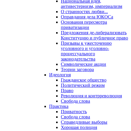
Национальная идея,
антивестернизм, империализм
О странностях любви...
Оправдания дела ЮКОСа
Основания пересмотра
приватизации
Предложения де-либерализовать
Конституцию и публичное право
Призывы к ужесточению
уголовного и уголовно-
процессуального
законодательства
Символические акции
Теории заговора
Идеология
Гражданское общество
Политический режим
Право
Революция и контрреволюция
Свобода слова
Практика
Приватность
Свобода слова
Справедливые выборы
Хорошая полиция