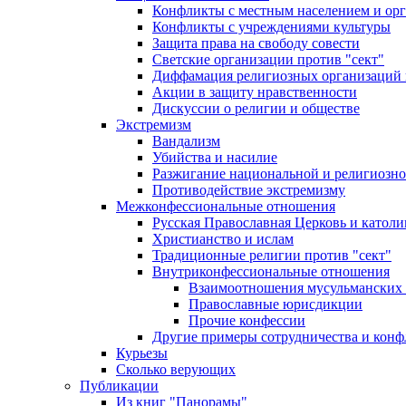
Конфликты с местным населением и ор
Конфликты с учреждениями культуры
Защита права на свободу совести
Светские организации против "сект"
Диффамация религиозных организаций
Акции в защиту нравственности
Дискуссии о религии и обществе
Экстремизм
Вандализм
Убийства и насилие
Разжигание национальной и религиозно
Противодействие экстремизму
Межконфессиональные отношения
Русская Православная Церковь и католи
Христианство и ислам
Традиционные религии против "сект"
Внутриконфессиональные отношения
Взаимоотношения мусульманских 
Православные юрисдикции
Прочие конфессии
Другие примеры сотрудничества и конф
Курьезы
Сколько верующих
Публикации
Из книг "Панорамы"