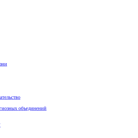
изни
ательство
игиозных объединений
"