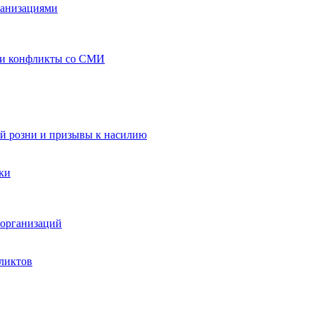
ганизациями
 и конфликты со СМИ
й розни и призывы к насилию
ки
организаций
ликтов