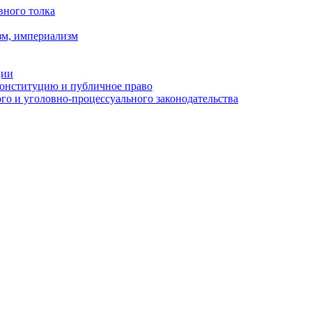
вного толка
зм, империализм
ции
Конституцию и публичное право
о и уголовно-процессуального законодательства