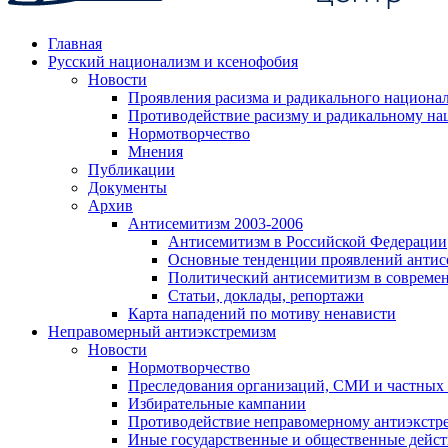
Главная
Русский национализм и ксенофобия
Новости
Проявления расизма и радикального национа
Противодействие расизму и радикальному на
Нормотворчество
Мнения
Публикации
Документы
Архив
Антисемитизм 2003-2006
Антисемитизм в Российской Федерации
Основные тенденции проявлений антис
Политический антисемитизм в совреме
Статьи, доклады, репортажи
Карта нападений по мотиву ненависти
Неправомерный антиэкстремизм
Новости
Нормотворчество
Преследования организаций, СМИ и частных
Избирательные кампании
Противодействие неправомерному антиэкстр
Иные государственные и общественные дейст