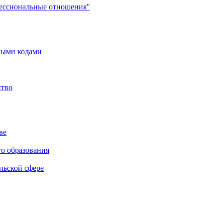
фессиональные отношения"
мыми кодами
ство
ве
го образования
льской сфере