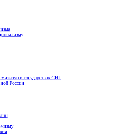
лизма
ционализму
емитизма в государствах СНГ
нной России
 лиц
емизму
вия