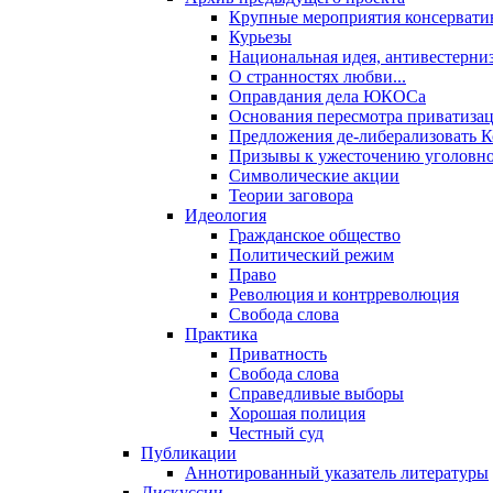
Крупные мероприятия консервати
Курьезы
Национальная идея, антивестерни
О странностях любви...
Оправдания дела ЮКОСа
Основания пересмотра приватиза
Предложения де-либерализовать 
Призывы к ужесточению уголовног
Символические акции
Теории заговора
Идеология
Гражданское общество
Политический режим
Право
Революция и контрреволюция
Свобода слова
Практика
Приватность
Свобода слова
Справедливые выборы
Хорошая полиция
Честный суд
Публикации
Аннотированный указатель литературы
Дискуссии