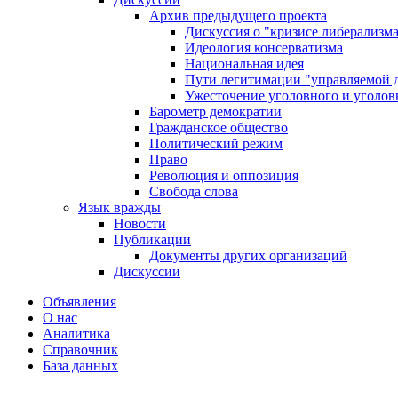
Архив предыдущего проекта
Дискуссия о "кризисе либерализм
Идеология консерватизма
Национальная идея
Пути легитимации "управляемой 
Ужесточение уголовного и уголов
Барометр демократии
Гражданское общество
Политический режим
Право
Революция и оппозиция
Свобода слова
Язык вражды
Новости
Публикации
Документы других организаций
Дискуссии
Объявления
О нас
Аналитика
Справочник
База данных