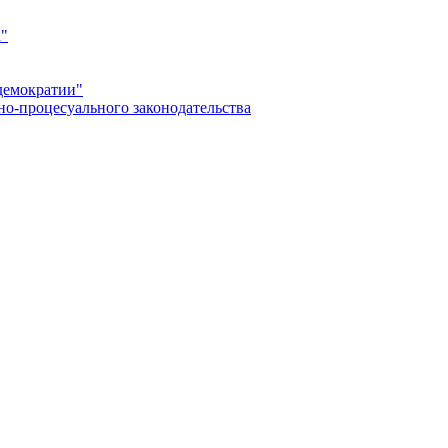
а"
демократии"
но-процесуального законодательства