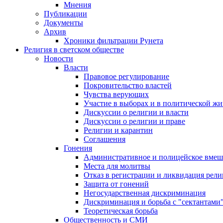
Мнения
Публикации
Документы
Архив
Хроники фильтрации Рунета
Религия в светском обществе
Новости
Власти
Правовое регулирование
Покровительство властей
Чувства верующих
Участие в выборах и в политической ж
Дискуссии о религии и власти
Дискуссии о религии и праве
Религии и карантин
Соглашения
Гонения
Административное и полицейское вмеш
Места для молитвы
Отказ в регистрации и ликвидация рел
Защита от гонений
Негосударственная дискриминация
Дискриминация и борьба с "сектантами
Теоретическая борьба
Общественность и СМИ