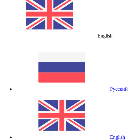
English
Русский
English