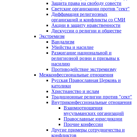
Защита права на свободу совести
Светские организации против "сект"
Диффамация религиозных
организаций и конфликты со СМИ
Акции в защиту нравственности
Дискуссии о религии и обществе
Экстремизм
Вандализм
Убийства и насилие
Разжигание национальной и
религиозной розни и призывы к
насилию
Противодействие экстремизму
Межконфессиональные отношения
Русская Православная Церковь и
католики
Христианство и ислам
Традиционные религии против "сект"
Внутриконфессиональные отношения
Взаимоотношения
мусульманских организаций
Православные юрисдикции
Прочие конфессии
Другие примеры сотрудничества и
конфликтов