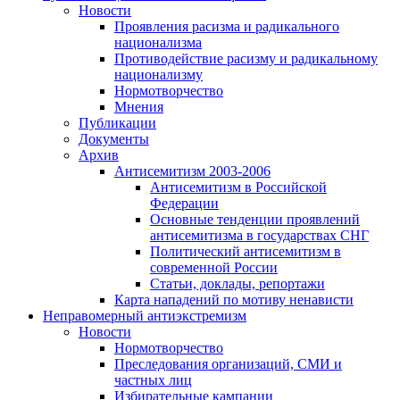
Новости
Проявления расизма и радикального
национализма
Противодействие расизму и радикальному
национализму
Нормотворчество
Мнения
Публикации
Документы
Архив
Антисемитизм 2003-2006
Антисемитизм в Российской
Федерации
Основные тенденции проявлений
антисемитизма в государствах СНГ
Политический антисемитизм в
современной России
Статьи, доклады, репортажи
Карта нападений по мотиву ненависти
Неправомерный антиэкстремизм
Новости
Нормотворчество
Преследования организаций, СМИ и
частных лиц
Избирательные кампании