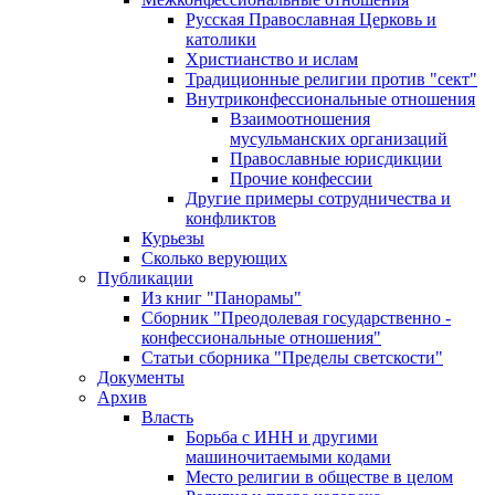
Русская Православная Церковь и
католики
Христианство и ислам
Традиционные религии против "сект"
Внутриконфессиональные отношения
Взаимоотношения
мусульманских организаций
Православные юрисдикции
Прочие конфессии
Другие примеры сотрудничества и
конфликтов
Курьезы
Сколько верующих
Публикации
Из книг "Панорамы"
Сборник "Преодолевая государственно -
конфессиональные отношения"
Статьи сборника "Пределы светскости"
Документы
Архив
Власть
Борьба с ИНН и другими
машиночитаемыми кодами
Место религии в обществе в целом