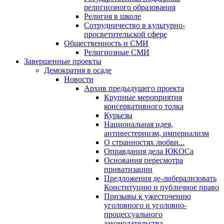
религиозного образования
Религия в школе
Сотрудничество в культурно-
просветительской сфере
Общественность и СМИ
Религиозные СМИ
Завершенные проекты
Демократия в осаде
Новости
Архив предыдущего проекта
Крупные мероприятия
консервативного толка
Курьезы
Национальная идея,
антивестернизм, империализм
О странностях любви...
Оправдания дела ЮКОСа
Основания пересмотра
приватизации
Предложения де-либерализовать
Конституцию и публичное право
Призывы к ужесточению
уголовного и уголовно-
процессуального
законодательства