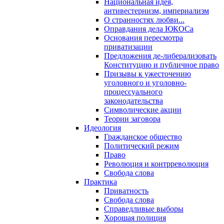
Национальная идея,
антивестернизм, империализм
О странностях любви...
Оправдания дела ЮКОСа
Основания пересмотра
приватизации
Предложения де-либерализовать
Конституцию и публичное право
Призывы к ужесточению
уголовного и уголовно-
процессуального
законодательства
Символические акции
Теории заговора
Идеология
Гражданское общество
Политический режим
Право
Революция и контрреволюция
Свобода слова
Практика
Приватность
Свобода слова
Справедливые выборы
Хорошая полиция