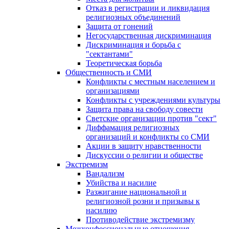
Отказ в регистрации и ликвидация
религиозных объединений
Защита от гонений
Негосударственная дискриминация
Дискриминация и борьба с
"сектантами"
Теоретическая борьба
Общественность и СМИ
Конфликты с местным населением и
организациями
Конфликты с учреждениями культуры
Защита права на свободу совести
Светские организации против "сект"
Диффамация религиозных
организаций и конфликты со СМИ
Акции в защиту нравственности
Дискуссии о религии и обществе
Экстремизм
Вандализм
Убийства и насилие
Разжигание национальной и
религиозной розни и призывы к
насилию
Противодействие экстремизму
Межконфессиональные отношения