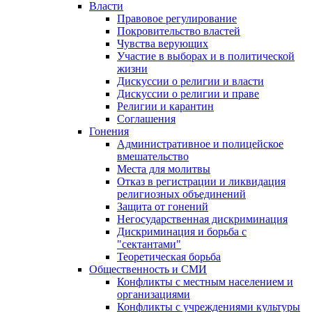
Власти
Правовое регулирование
Покровительство властей
Чувства верующих
Участие в выборах и в политической
жизни
Дискуссии о религии и власти
Дискуссии о религии и праве
Религии и карантин
Соглашения
Гонения
Административное и полицейское
вмешательство
Места для молитвы
Отказ в регистрации и ликвидация
религиозных объединений
Защита от гонений
Негосударственная дискриминация
Дискриминация и борьба с
"сектантами"
Теоретическая борьба
Общественность и СМИ
Конфликты с местным населением и
организациями
Конфликты с учреждениями культуры