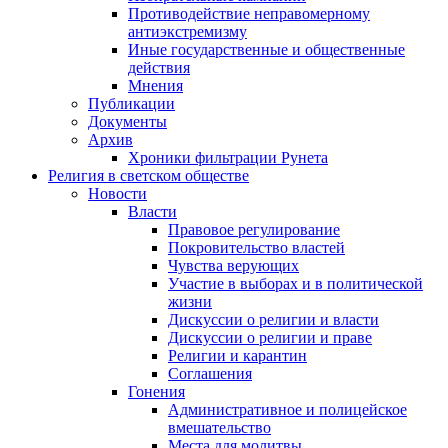
Противодействие неправомерному
антиэкстремизму
Иные государственные и общественные
действия
Мнения
Публикации
Документы
Архив
Хроники фильтрации Рунета
Религия в светском обществе
Новости
Власти
Правовое регулирование
Покровительство властей
Чувства верующих
Участие в выборах и в политической
жизни
Дискуссии о религии и власти
Дискуссии о религии и праве
Религии и карантин
Соглашения
Гонения
Административное и полицейское
вмешательство
Места для молитвы