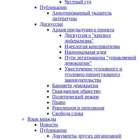
Честный суд
Публикации
Аннотированный указатель
литературы
Дискуссии
Архив предыдущего проекта
Дискуссия о "кризисе
либерализма"
Идеология консерватизма
Национальная идея
Пути легитимации "управляемой
демократии"
Ужесточение уголовного и
уголовно-процесуального
законодательства
Барометр демократии
Гражданское общество
Политический режим
Право
Революция и оппозиция
Свобода слова
Язык вражды
Новости
Публикации
Документы других организаций