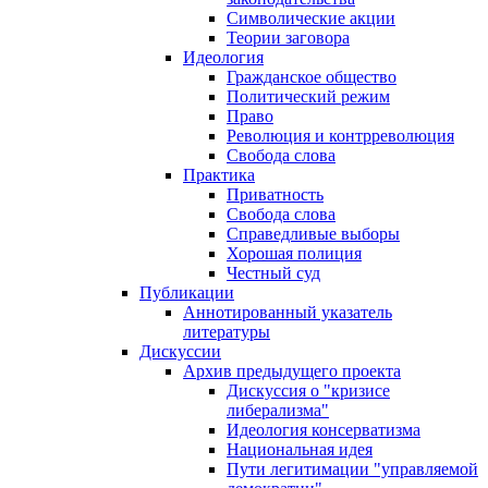
Символические акции
Теории заговора
Идеология
Гражданское общество
Политический режим
Право
Революция и контрреволюция
Свобода слова
Практика
Приватность
Свобода слова
Справедливые выборы
Хорошая полиция
Честный суд
Публикации
Аннотированный указатель
литературы
Дискуссии
Архив предыдущего проекта
Дискуссия о "кризисе
либерализма"
Идеология консерватизма
Национальная идея
Пути легитимации "управляемой