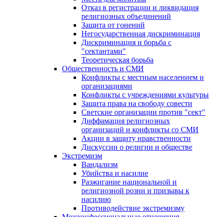
Отказ в регистрации и ликвидация
религиозных объединений
Защита от гонений
Негосударственная дискриминация
Дискриминация и борьба с
"сектантами"
Теоретическая борьба
Общественность и СМИ
Конфликты с местным населением и
организациями
Конфликты с учреждениями культуры
Защита права на свободу совести
Светские организации против "сект"
Диффамация религиозных
организаций и конфликты со СМИ
Акции в защиту нравственности
Дискуссии о религии и обществе
Экстремизм
Вандализм
Убийства и насилие
Разжигание национальной и
религиозной розни и призывы к
насилию
Противодействие экстремизму
Межконфессиональные отношения