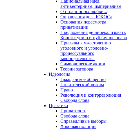
Национальная идея,
антивестернизм, империализм
О странностях любви...
Оправдания дела ЮКОСа
Основания пересмотра
приватизации
Предложения де-либерализовать
Конституцию и публичное право
Призывы к ужесточению
уголовного и уголовно-
процессуального
законодательства
Символические акции
Теории заговора
Идеология
Гражданское общество
Политический режим
Право
Революция и контрреволюция
Свобода слова
Практика
Приватность
Свобода слова
Справедливые выборы
Хорошая полиция