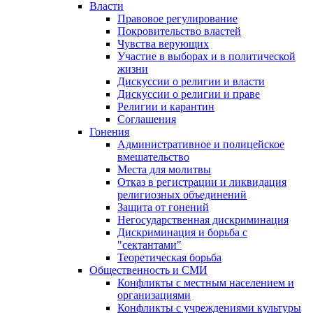
Власти
Правовое регулирование
Покровительство властей
Чувства верующих
Участие в выборах и в политической
жизни
Дискуссии о религии и власти
Дискуссии о религии и праве
Религии и карантин
Соглашения
Гонения
Административное и полицейское
вмешательство
Места для молитвы
Отказ в регистрации и ликвидация
религиозных объединений
Защита от гонений
Негосударственная дискриминация
Дискриминация и борьба с
"сектантами"
Теоретическая борьба
Общественность и СМИ
Конфликты с местным населением и
организациями
Конфликты с учреждениями культуры