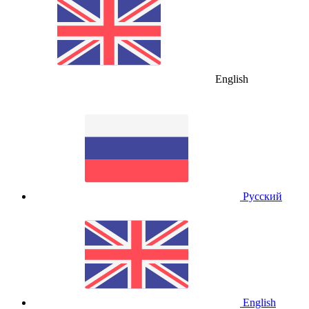
English
Русский
English