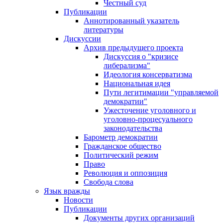
Честный суд
Публикации
Аннотированный указатель
литературы
Дискуссии
Архив предыдущего проекта
Дискуссия о "кризисе
либерализма"
Идеология консерватизма
Национальная идея
Пути легитимации "управляемой
демократии"
Ужесточение уголовного и
уголовно-процесуального
законодательства
Барометр демократии
Гражданское общество
Политический режим
Право
Революция и оппозиция
Свобода слова
Язык вражды
Новости
Публикации
Документы других организаций