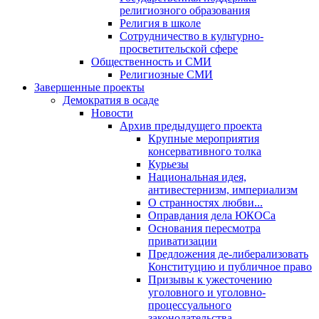
религиозного образования
Религия в школе
Сотрудничество в культурно-
просветительской сфере
Общественность и СМИ
Религиозные СМИ
Завершенные проекты
Демократия в осаде
Новости
Архив предыдущего проекта
Крупные мероприятия
консервативного толка
Курьезы
Национальная идея,
антивестернизм, империализм
О странностях любви...
Оправдания дела ЮКОСа
Основания пересмотра
приватизации
Предложения де-либерализовать
Конституцию и публичное право
Призывы к ужесточению
уголовного и уголовно-
процессуального
законодательства