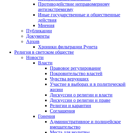
Противодействие неправомерному
антиэкстремизму
Иные государственные и общественные
действия
Мнения
Публикации
Документы
Архив
Хроники фильтрации Рунета
Религия в светском обществе
Новости
Власти
Правовое регулирование
Покровительство властей
Чувства верующих
Участие в выборах и в политической
жизни
Дискуссии о религии и власти
Дискуссии о религии и праве
Религии и карантин
Соглашения
Гонения
Административное и полицейское
вмешательство
Места для молитвы