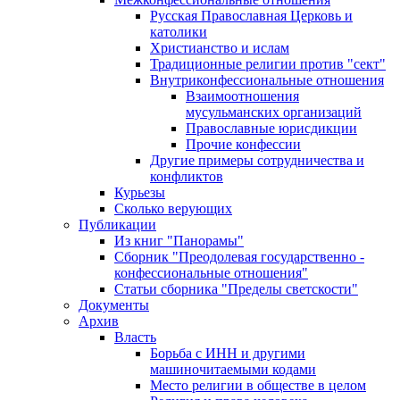
Русская Православная Церковь и
католики
Христианство и ислам
Традиционные религии против "сект"
Внутриконфессиональные отношения
Взаимоотношения
мусульманских организаций
Православные юрисдикции
Прочие конфессии
Другие примеры сотрудничества и
конфликтов
Курьезы
Сколько верующих
Публикации
Из книг "Панорамы"
Сборник "Преодолевая государственно -
конфессиональные отношения"
Статьи сборника "Пределы светскости"
Документы
Архив
Власть
Борьба с ИНН и другими
машиночитаемыми кодами
Место религии в обществе в целом