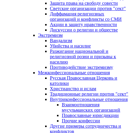
Защита права на свободу совести
Светские организации против "сект"
Диффамация религиозных
организаций и конфликты со СМИ
Акции в защиту нравственности
Дискуссии о религии и обществе
Экстремизм
Вандализм
Убийства и насилие
Разжигание национальной и
религиозной розни и призывы к
насилию
Противодействие экстремизму
Межконфессиональные отношения
Русская Православная Церковь и
католики
Христианство и ислам
Традиционные религии против "сект"
Внутриконфессиональные отношения
Взаимоотношения
мусульманских организаций
Православные юрисдикции
Прочие конфессии
Другие примеры сотрудничества и
конфликтов