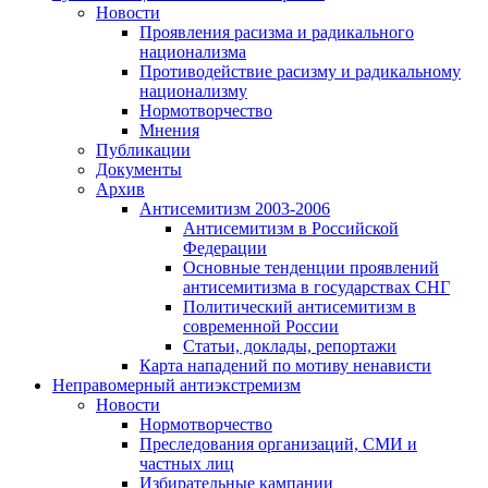
Новости
Проявления расизма и радикального
национализма
Противодействие расизму и радикальному
национализму
Нормотворчество
Мнения
Публикации
Документы
Архив
Антисемитизм 2003-2006
Антисемитизм в Российской
Федерации
Основные тенденции проявлений
антисемитизма в государствах СНГ
Политический антисемитизм в
современной России
Статьи, доклады, репортажи
Карта нападений по мотиву ненависти
Неправомерный антиэкстремизм
Новости
Нормотворчество
Преследования организаций, СМИ и
частных лиц
Избирательные кампании