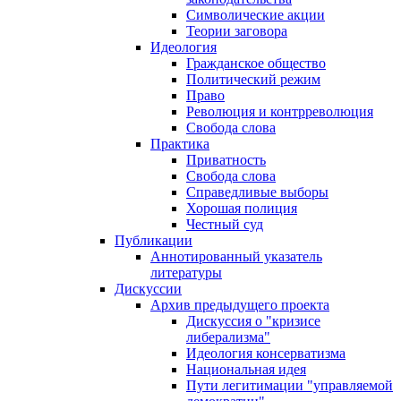
Символические акции
Теории заговора
Идеология
Гражданское общество
Политический режим
Право
Революция и контрреволюция
Свобода слова
Практика
Приватность
Свобода слова
Справедливые выборы
Хорошая полиция
Честный суд
Публикации
Аннотированный указатель
литературы
Дискуссии
Архив предыдущего проекта
Дискуссия о "кризисе
либерализма"
Идеология консерватизма
Национальная идея
Пути легитимации "управляемой