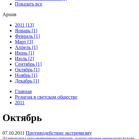
Показать все
Архив
2011 [13]
Январь [1]
Февраль [1]
Март [3]
Апрель [1]
Июнь [1]
Июль [2]
Сентябрь [1]
Октябрь [1]
Ноябрь [1]
Декабрь [1]
Главная
Религия в светском обществе
2011
Октябрь
07.10.2011
Противодействие экстремизму
Задержаны несовершеннолетние, написавшие неонацистские