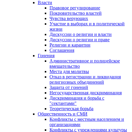
Власти
Правовое регулирование
Покровительство властей
Чувства верующих
Участие в выборах и в политической
жизни
Дискуссии о религии и власти
Дискуссии о религии и праве
Религии и карантин
Соглашения
Гонения
Административное и полицейское
вмешательство
Места для молитвы
Отказ в регистрации и ликвидация
религиозных объединений
Защита от гонений
Негосударственная дискриминация
Дискриминация и борьба с
"сектантами"
Теоретическая борьба
Общественность и СМИ
Конфликты с местным населением и
организациями
Конфликты с учреждениями культуры