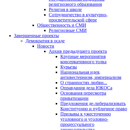
религиозного образования
Религия в школе
Сотрудничество в культурно-
просветительской сфере
Общественность и СМИ
Религиозные СМИ
Завершенные проекты
Демократия в осаде
Новости
Архив предыдущего проекта
Крупные мероприятия
консервативного толка
Курьезы
Национальная идея,
антивестернизм, империализм
О странностях любви...
Оправдания дела ЮКОСа
Основания пересмотра
приватизации
Предложения де-либерализовать
Конституцию и публичное право
Призывы к ужесточению
уголовного и уголовно-
процессуального
законодательства