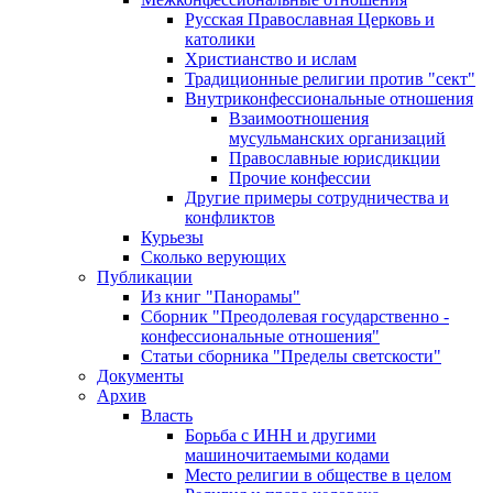
Русская Православная Церковь и
католики
Христианство и ислам
Традиционные религии против "сект"
Внутриконфессиональные отношения
Взаимоотношения
мусульманских организаций
Православные юрисдикции
Прочие конфессии
Другие примеры сотрудничества и
конфликтов
Курьезы
Сколько верующих
Публикации
Из книг "Панорамы"
Сборник "Преодолевая государственно -
конфессиональные отношения"
Статьи сборника "Пределы светскости"
Документы
Архив
Власть
Борьба с ИНН и другими
машиночитаемыми кодами
Место религии в обществе в целом