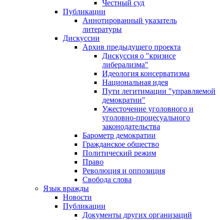
Честный суд
Публикации
Аннотированный указатель
литературы
Дискуссии
Архив предыдущего проекта
Дискуссия о "кризисе
либерализма"
Идеология консерватизма
Национальная идея
Пути легитимации "управляемой
демократии"
Ужесточение уголовного и
уголовно-процесуального
законодательства
Барометр демократии
Гражданское общество
Политический режим
Право
Революция и оппозиция
Свобода слова
Язык вражды
Новости
Публикации
Документы других организаций