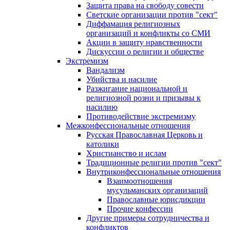
Защита права на свободу совести
Светские организации против "сект"
Диффамация религиозных
организаций и конфликты со СМИ
Акции в защиту нравственности
Дискуссии о религии и обществе
Экстремизм
Вандализм
Убийства и насилие
Разжигание национальной и
религиозной розни и призывы к
насилию
Противодействие экстремизму
Межконфессиональные отношения
Русская Православная Церковь и
католики
Христианство и ислам
Традиционные религии против "сект"
Внутриконфессиональные отношения
Взаимоотношения
мусульманских организаций
Православные юрисдикции
Прочие конфессии
Другие примеры сотрудничества и
конфликтов