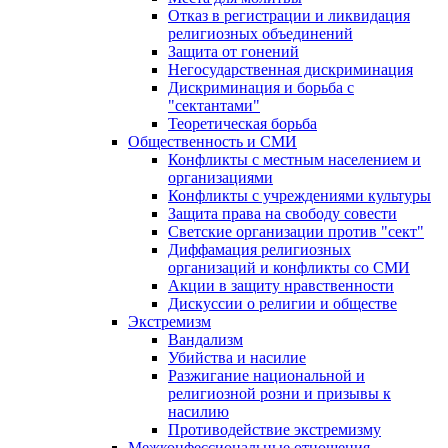
Отказ в регистрации и ликвидация
религиозных объединений
Защита от гонений
Негосударственная дискриминация
Дискриминация и борьба с
"сектантами"
Теоретическая борьба
Общественность и СМИ
Конфликты с местным населением и
организациями
Конфликты с учреждениями культуры
Защита права на свободу совести
Светские организации против "сект"
Диффамация религиозных
организаций и конфликты со СМИ
Акции в защиту нравственности
Дискуссии о религии и обществе
Экстремизм
Вандализм
Убийства и насилие
Разжигание национальной и
религиозной розни и призывы к
насилию
Противодействие экстремизму
Межконфессиональные отношения