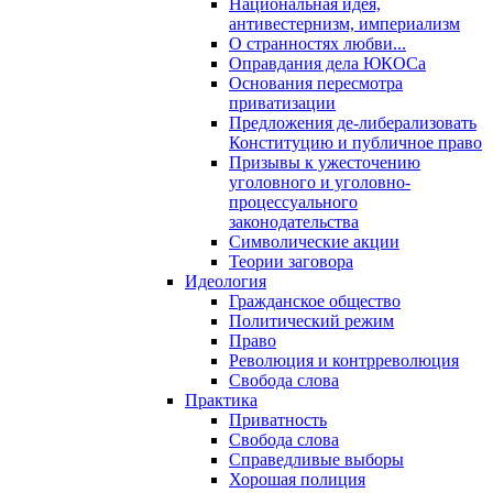
Национальная идея,
антивестернизм, империализм
О странностях любви...
Оправдания дела ЮКОСа
Основания пересмотра
приватизации
Предложения де-либерализовать
Конституцию и публичное право
Призывы к ужесточению
уголовного и уголовно-
процессуального
законодательства
Символические акции
Теории заговора
Идеология
Гражданское общество
Политический режим
Право
Революция и контрреволюция
Свобода слова
Практика
Приватность
Свобода слова
Справедливые выборы
Хорошая полиция