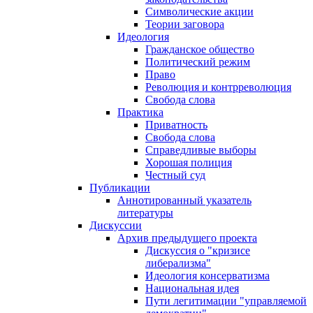
Символические акции
Теории заговора
Идеология
Гражданское общество
Политический режим
Право
Революция и контрреволюция
Свобода слова
Практика
Приватность
Свобода слова
Справедливые выборы
Хорошая полиция
Честный суд
Публикации
Аннотированный указатель
литературы
Дискуссии
Архив предыдущего проекта
Дискуссия о "кризисе
либерализма"
Идеология консерватизма
Национальная идея
Пути легитимации "управляемой