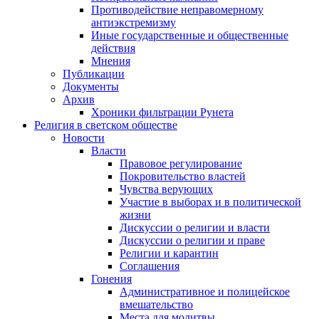
Противодействие неправомерному
антиэкстремизму
Иные государственные и общественные
действия
Мнения
Публикации
Документы
Архив
Хроники фильтрации Рунета
Религия в светском обществе
Новости
Власти
Правовое регулирование
Покровительство властей
Чувства верующих
Участие в выборах и в политической
жизни
Дискуссии о религии и власти
Дискуссии о религии и праве
Религии и карантин
Соглашения
Гонения
Административное и полицейское
вмешательство
Места для молитвы