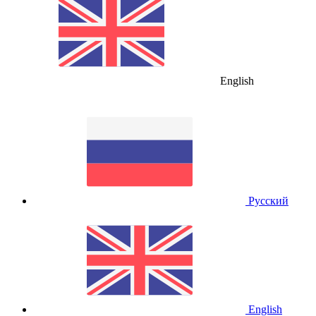
English
Русский
English