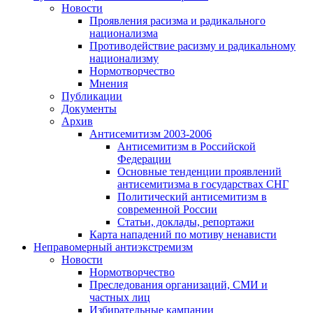
Новости
Проявления расизма и радикального
национализма
Противодействие расизму и радикальному
национализму
Нормотворчество
Мнения
Публикации
Документы
Архив
Антисемитизм 2003-2006
Антисемитизм в Российской
Федерации
Основные тенденции проявлений
антисемитизма в государствах СНГ
Политический антисемитизм в
современной России
Статьи, доклады, репортажи
Карта нападений по мотиву ненависти
Неправомерный антиэкстремизм
Новости
Нормотворчество
Преследования организаций, СМИ и
частных лиц
Избирательные кампании