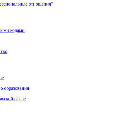
фессиональные отношения"
мыми кодами
ство
ве
го образования
льской сфере