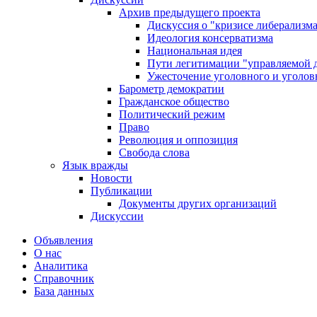
Архив предыдущего проекта
Дискуссия о "кризисе либерализм
Идеология консерватизма
Национальная идея
Пути легитимации "управляемой 
Ужесточение уголовного и уголов
Барометр демократии
Гражданское общество
Политический режим
Право
Революция и оппозиция
Свобода слова
Язык вражды
Новости
Публикации
Документы других организаций
Дискуссии
Объявления
О нас
Аналитика
Справочник
База данных