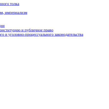
вного толка
зм, империализм
ции
Конституцию и публичное право
о и уголовно-процессуального законодательства