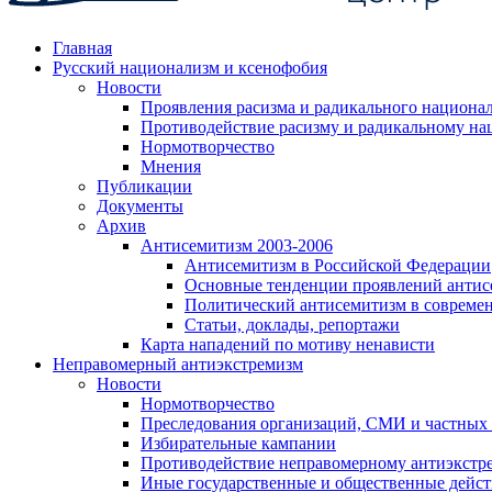
Главная
Русский национализм и ксенофобия
Новости
Проявления расизма и радикального национа
Противодействие расизму и радикальному на
Нормотворчество
Мнения
Публикации
Документы
Архив
Антисемитизм 2003-2006
Антисемитизм в Российской Федерации
Основные тенденции проявлений антис
Политический антисемитизм в совреме
Статьи, доклады, репортажи
Карта нападений по мотиву ненависти
Неправомерный антиэкстремизм
Новости
Нормотворчество
Преследования организаций, СМИ и частных
Избирательные кампании
Противодействие неправомерному антиэкстр
Иные государственные и общественные дейст