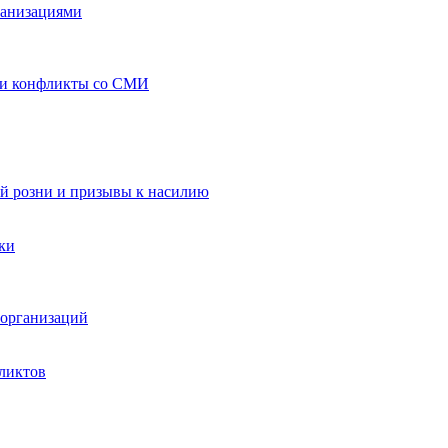
ганизациями
 и конфликты со СМИ
й розни и призывы к насилию
ки
организаций
ликтов