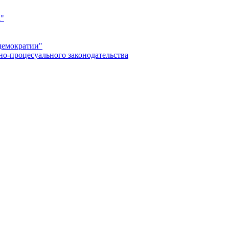
а"
демократии"
но-процесуального законодательства