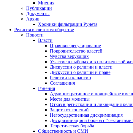
Мнения
Публикации
Документы
Архив
Хроники фильтрации Рунета
Религия в светском обществе
Новости
Власти
Правовое регулирование
Покровительство властей
Чувства верующих
Участие в выборах и в политической ж
Дискуссии о религии и власти
Дискуссии о религии и праве
Религии и карантин
Соглашения
Гонения
Административное и полицейское вмеш
Места для молитвы
Отказ в регистрации и ликвидация рел
Защита от гонений
Негосударственная дискриминация
Дискриминация и борьба с "сектантами
Теоретическая борьба
Общественность и СМИ