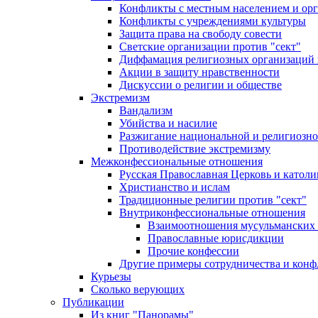
Конфликты с местным населением и ор
Конфликты с учреждениями культуры
Защита права на свободу совести
Светские организации против "сект"
Диффамация религиозных организаций
Акции в защиту нравственности
Дискуссии о религии и обществе
Экстремизм
Вандализм
Убийства и насилие
Разжигание национальной и религиозно
Противодействие экстремизму
Межконфессиональные отношения
Русская Православная Церковь и католи
Христианство и ислам
Традиционные религии против "сект"
Внутриконфессиональные отношения
Взаимоотношения мусульманских 
Православные юрисдикции
Прочие конфессии
Другие примеры сотрудничества и конф
Курьезы
Сколько верующих
Публикации
Из книг "Панорамы"