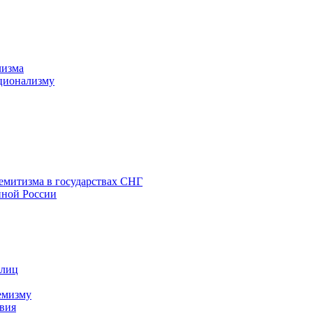
лизма
ционализму
емитизма в государствах СНГ
нной России
 лиц
емизму
вия