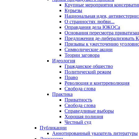
Крупные мероприятия консервати
Курьезы
Национальная идея, антивестерни
О странностях любви...
Оправдания дела ЮКОСа
Основания пересмотра приватиза
Предложения де-либерализовать 
Призывы к ужесточению уголовног
Символические акции
Теории заговора
Идеология
Гражданское общество
Политический режим
Право
Революция и контрреволюция
Свобода слова
Практика
Приватность
Свобода слова
Справедливые выборы
Хорошая полиция
Честный суд
Публикации
Аннотированный указатель литературы
Дискуссии