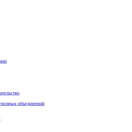
изни
ательство
игиозных объединений
"