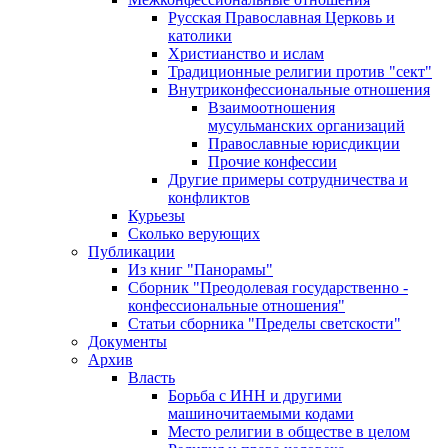
Русская Православная Церковь и
католики
Христианство и ислам
Традиционные религии против "сект"
Внутриконфессиональные отношения
Взаимоотношения
мусульманских организаций
Православные юрисдикции
Прочие конфессии
Другие примеры сотрудничества и
конфликтов
Курьезы
Сколько верующих
Публикации
Из книг "Панорамы"
Сборник "Преодолевая государственно -
конфессиональные отношения"
Статьи сборника "Пределы светскости"
Документы
Архив
Власть
Борьба с ИНН и другими
машиночитаемыми кодами
Место религии в обществе в целом