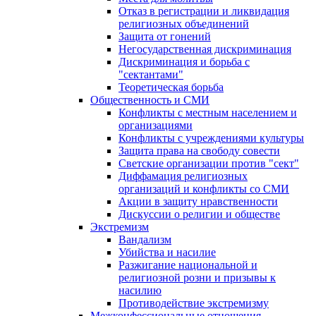
Отказ в регистрации и ликвидация
религиозных объединений
Защита от гонений
Негосударственная дискриминация
Дискриминация и борьба с
"сектантами"
Теоретическая борьба
Общественность и СМИ
Конфликты с местным населением и
организациями
Конфликты с учреждениями культуры
Защита права на свободу совести
Светские организации против "сект"
Диффамация религиозных
организаций и конфликты со СМИ
Акции в защиту нравственности
Дискуссии о религии и обществе
Экстремизм
Вандализм
Убийства и насилие
Разжигание национальной и
религиозной розни и призывы к
насилию
Противодействие экстремизму
Межконфессиональные отношения