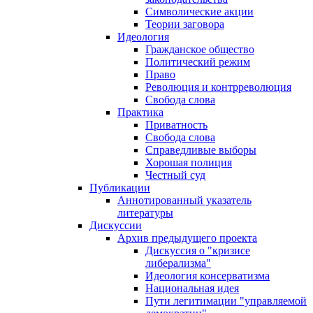
Символические акции
Теории заговора
Идеология
Гражданское общество
Политический режим
Право
Революция и контрреволюция
Свобода слова
Практика
Приватность
Свобода слова
Справедливые выборы
Хорошая полиция
Честный суд
Публикации
Аннотированный указатель
литературы
Дискуссии
Архив предыдущего проекта
Дискуссия о "кризисе
либерализма"
Идеология консерватизма
Национальная идея
Пути легитимации "управляемой