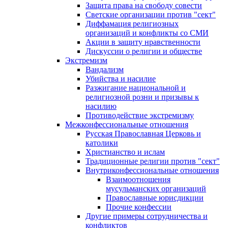
Защита права на свободу совести
Светские организации против "сект"
Диффамация религиозных
организаций и конфликты со СМИ
Акции в защиту нравственности
Дискуссии о религии и обществе
Экстремизм
Вандализм
Убийства и насилие
Разжигание национальной и
религиозной розни и призывы к
насилию
Противодействие экстремизму
Межконфессиональные отношения
Русская Православная Церковь и
католики
Христианство и ислам
Традиционные религии против "сект"
Внутриконфессиональные отношения
Взаимоотношения
мусульманских организаций
Православные юрисдикции
Прочие конфессии
Другие примеры сотрудничества и
конфликтов