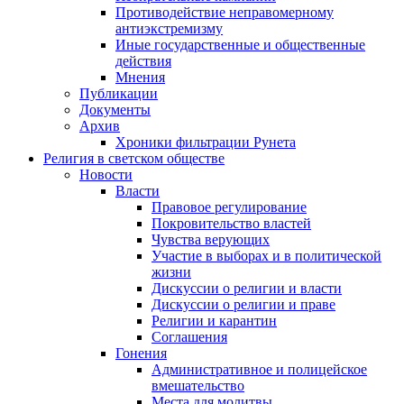
Противодействие неправомерному
антиэкстремизму
Иные государственные и общественные
действия
Мнения
Публикации
Документы
Архив
Хроники фильтрации Рунета
Религия в светском обществе
Новости
Власти
Правовое регулирование
Покровительство властей
Чувства верующих
Участие в выборах и в политической
жизни
Дискуссии о религии и власти
Дискуссии о религии и праве
Религии и карантин
Соглашения
Гонения
Административное и полицейское
вмешательство
Места для молитвы