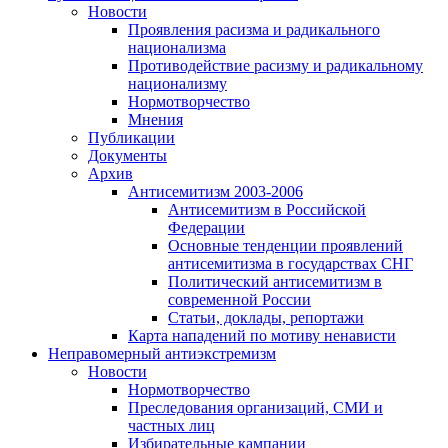
Новости
Проявления расизма и радикального
национализма
Противодействие расизму и радикальному
национализму
Нормотворчество
Мнения
Публикации
Документы
Архив
Антисемитизм 2003-2006
Антисемитизм в Российской
Федерации
Основные тенденции проявлений
антисемитизма в государствах СНГ
Политический антисемитизм в
современной России
Статьи, доклады, репортажи
Карта нападений по мотиву ненависти
Неправомерный антиэкстремизм
Новости
Нормотворчество
Преследования организаций, СМИ и
частных лиц
Избирательные кампании