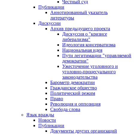
Честный суд
Публикации
Аннотированный указатель
литературы
Дискуссии
Архив предыдущего проекта
Дискуссия о "кризисе
либерализма"
Идеология консерватизма
Национальная идея
Пути легитимации "управляемой
демократии"
Ужесточение уголовного и
уголовно-процесуального
законодательства
Барометр демократии
Гражданское общество
Политический режим
Право
Революция и оппозиция
Свобода слова
Язык вражды
Новости
Публикации
Документы других организаций