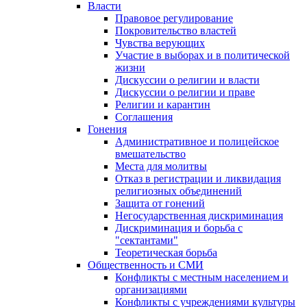
Власти
Правовое регулирование
Покровительство властей
Чувства верующих
Участие в выборах и в политической
жизни
Дискуссии о религии и власти
Дискуссии о религии и праве
Религии и карантин
Соглашения
Гонения
Административное и полицейское
вмешательство
Места для молитвы
Отказ в регистрации и ликвидация
религиозных объединений
Защита от гонений
Негосударственная дискриминация
Дискриминация и борьба с
"сектантами"
Теоретическая борьба
Общественность и СМИ
Конфликты с местным населением и
организациями
Конфликты с учреждениями культуры