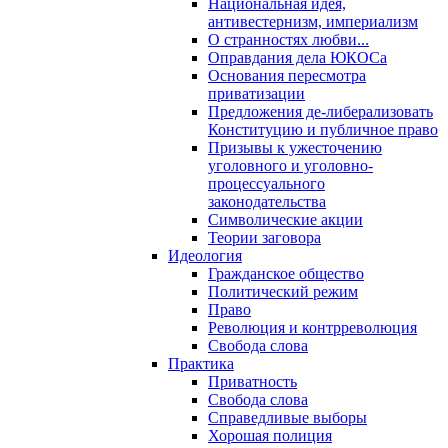
Национальная идея,
антивестернизм, империализм
О странностях любви...
Оправдания дела ЮКОСа
Основания пересмотра
приватизации
Предложения де-либерализовать
Конституцию и публичное право
Призывы к ужесточению
уголовного и уголовно-
процессуального
законодательства
Символические акции
Теории заговора
Идеология
Гражданское общество
Политический режим
Право
Революция и контрреволюция
Свобода слова
Практика
Приватность
Свобода слова
Справедливые выборы
Хорошая полиция