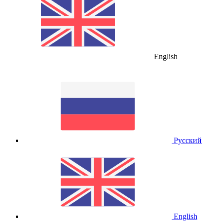
English
Русский
English