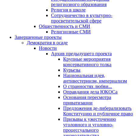
религиозного образования
Религия в школе
Сотрудничество в культурно-
просветительской сфере
Общественность и СМИ
Религиозные СМИ
Завершенные проекты
Демократия в осаде
Новости
Архив предыдущего проекта
Крупные мероприятия
консервативного толка
Курьезы
Национальная идея,
антивестернизм, империализм
О странностях любви...
Оправдания дела ЮКОСа
Основания пересмотра
приватизации
Предложения де-либерализовать
Конституцию и публичное право
Призывы к ужесточению
уголовного и уголовно-
процессуального
законодательства