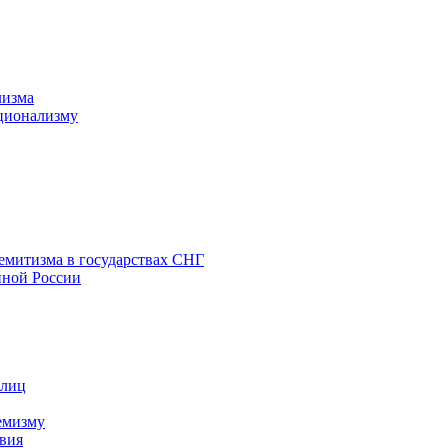
лизма
ционализму
емитизма в государствах СНГ
нной России
 лиц
емизму
вия