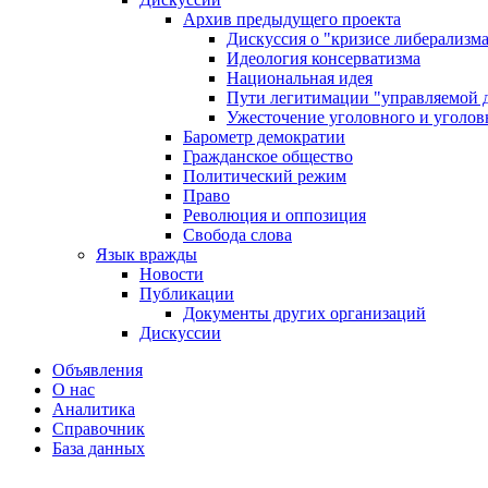
Архив предыдущего проекта
Дискуссия о "кризисе либерализм
Идеология консерватизма
Национальная идея
Пути легитимации "управляемой 
Ужесточение уголовного и уголов
Барометр демократии
Гражданское общество
Политический режим
Право
Революция и оппозиция
Свобода слова
Язык вражды
Новости
Публикации
Документы других организаций
Дискуссии
Объявления
О нас
Аналитика
Справочник
База данных