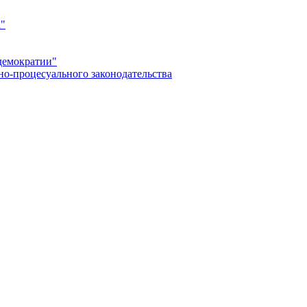
а"
демократии"
но-процесуального законодательства