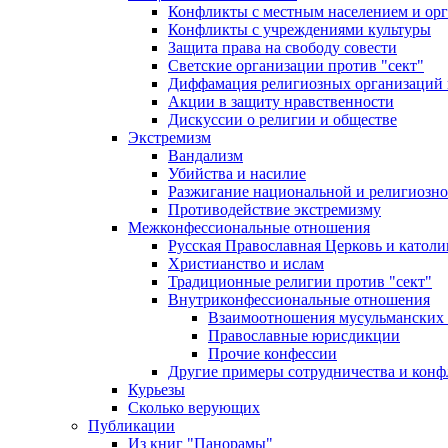
Конфликты с местным населением и ор
Конфликты с учреждениями культуры
Защита права на свободу совести
Светские организации против "сект"
Диффамация религиозных организаций
Акции в защиту нравственности
Дискуссии о религии и обществе
Экстремизм
Вандализм
Убийства и насилие
Разжигание национальной и религиозно
Противодействие экстремизму
Межконфессиональные отношения
Русская Православная Церковь и католи
Христианство и ислам
Традиционные религии против "сект"
Внутриконфессиональные отношения
Взаимоотношения мусульманских 
Православные юрисдикции
Прочие конфессии
Другие примеры сотрудничества и конф
Курьезы
Сколько верующих
Публикации
Из книг "Панорамы"