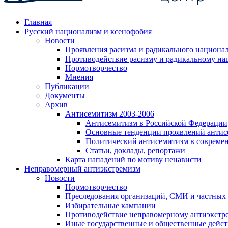
Главная
Русский национализм и ксенофобия
Новости
Проявления расизма и радикального национа
Противодействие расизму и радикальному на
Нормотворчество
Мнения
Публикации
Документы
Архив
Антисемитизм 2003-2006
Антисемитизм в Российской Федерации
Основные тенденции проявлений антис
Политический антисемитизм в совреме
Статьи, доклады, репортажи
Карта нападений по мотиву ненависти
Неправомерный антиэкстремизм
Новости
Нормотворчество
Преследования организаций, СМИ и частных
Избирательные кампании
Противодействие неправомерному антиэкстр
Иные государственные и общественные дейст