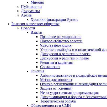
Мнения
Публикации
Документы
Архив
Хроники фильтрации Рунета
Религия в светском обществе
Новости
Власти
Правовое регулирование
Покровительство властей
Чувства верующих
Участие в выборах и в политической ж
Дискуссии о религии и власти
Дискуссии о религии и праве
Религии и карантин
Соглашения
Гонения
Административное и полицейское вмеш
Места для молитвы
Отказ в регистрации и ликвидация рел
Защита от гонений
Негосударственная дискриминация
Дискриминация и борьба с "сектантами
Теоретическая борьба
Общественность и СМИ