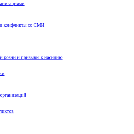
ганизациями
 и конфликты со СМИ
й розни и призывы к насилию
ки
организаций
ликтов