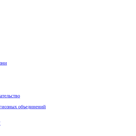
изни
ательство
игиозных объединений
"