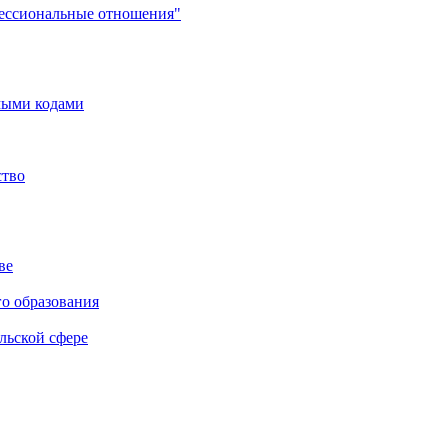
фессиональные отношения"
мыми кодами
ство
ве
го образования
льской сфере