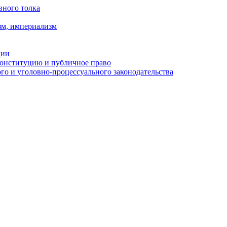
вного толка
зм, империализм
ции
Конституцию и публичное право
о и уголовно-процессуального законодательства