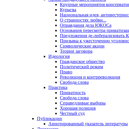
Крупные мероприятия консервати
Курьезы
Национальная идея, антивестерни
О странностях любви...
Оправдания дела ЮКОСа
Основания пересмотра приватиза
Предложения де-либерализовать 
Призывы к ужесточению уголовног
Символические акции
Теории заговора
Идеология
Гражданское общество
Политический режим
Право
Революция и контрреволюция
Свобода слова
Практика
Приватность
Свобода слова
Справедливые выборы
Хорошая полиция
Честный суд
Публикации
Аннотированный указатель литературы
Дискуссии