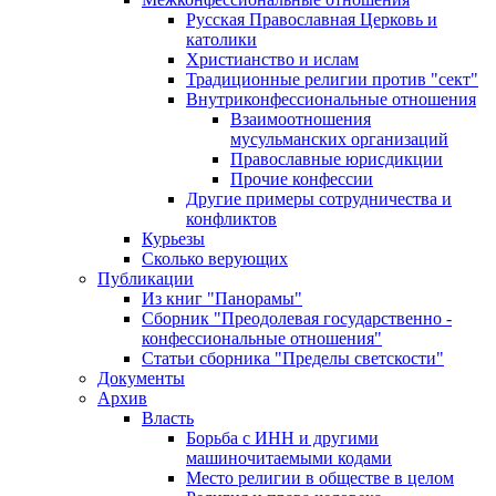
Русская Православная Церковь и
католики
Христианство и ислам
Традиционные религии против "сект"
Внутриконфессиональные отношения
Взаимоотношения
мусульманских организаций
Православные юрисдикции
Прочие конфессии
Другие примеры сотрудничества и
конфликтов
Курьезы
Сколько верующих
Публикации
Из книг "Панорамы"
Сборник "Преодолевая государственно -
конфессиональные отношения"
Статьи сборника "Пределы светскости"
Документы
Архив
Власть
Борьба с ИНН и другими
машиночитаемыми кодами
Место религии в обществе в целом