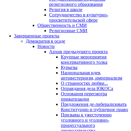
религиозного образования
Религия в школе
Сотрудничество в культурно-
просветительской сфере
Общественность и СМИ
Религиозные СМИ
Завершенные проекты
Демократия в осаде
Новости
Архив предыдущего проекта
Крупные мероприятия
консервативного толка
Курьезы
Национальная идея,
антивестернизм, империализм
О странностях любви...
Оправдания дела ЮКОСа
Основания пересмотра
приватизации
Предложения де-либерализовать
Конституцию и публичное право
Призывы к ужесточению
уголовного и уголовно-
процессуального
законодательства