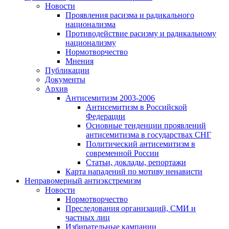
Новости
Проявления расизма и радикального
национализма
Противодействие расизму и радикальному
национализму
Нормотворчество
Мнения
Публикации
Документы
Архив
Антисемитизм 2003-2006
Антисемитизм в Российской
Федерации
Основные тенденции проявлений
антисемитизма в государствах СНГ
Политический антисемитизм в
современной России
Статьи, доклады, репортажи
Карта нападений по мотиву ненависти
Неправомерный антиэкстремизм
Новости
Нормотворчество
Преследования организаций, СМИ и
частных лиц
Избирательные кампании