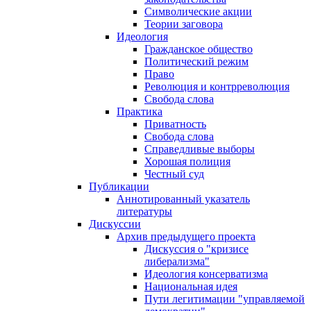
Символические акции
Теории заговора
Идеология
Гражданское общество
Политический режим
Право
Революция и контрреволюция
Свобода слова
Практика
Приватность
Свобода слова
Справедливые выборы
Хорошая полиция
Честный суд
Публикации
Аннотированный указатель
литературы
Дискуссии
Архив предыдущего проекта
Дискуссия о "кризисе
либерализма"
Идеология консерватизма
Национальная идея
Пути легитимации "управляемой