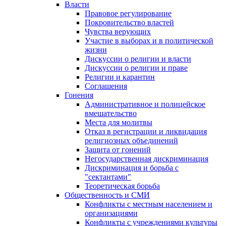
Власти
Правовое регулирование
Покровительство властей
Чувства верующих
Участие в выборах и в политической
жизни
Дискуссии о религии и власти
Дискуссии о религии и праве
Религии и карантин
Соглашения
Гонения
Административное и полицейское
вмешательство
Места для молитвы
Отказ в регистрации и ликвидация
религиозных объединений
Защита от гонений
Негосударственная дискриминация
Дискриминация и борьба с
"сектантами"
Теоретическая борьба
Общественность и СМИ
Конфликты с местным населением и
организациями
Конфликты с учреждениями культуры