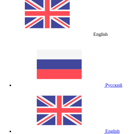
English
Русский
English