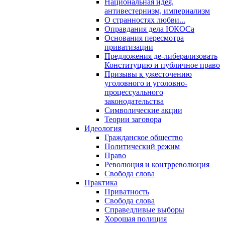
Национальная идея,
антивестернизм, империализм
О странностях любви...
Оправдания дела ЮКОСа
Основания пересмотра
приватизации
Предложения де-либерализовать
Конституцию и публичное право
Призывы к ужесточению
уголовного и уголовно-
процессуального
законодательства
Символические акции
Теории заговора
Идеология
Гражданское общество
Политический режим
Право
Революция и контрреволюция
Свобода слова
Практика
Приватность
Свобода слова
Справедливые выборы
Хорошая полиция