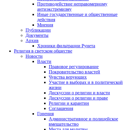
Противодействие неправомерному
антиэкстремизму
Иные государственные и общественные
действия
Мнения
Публикации
Документы
Архив
Хроники фильтрации Рунета
Религия в светском обществе
Новости
Власти
Правовое регулирование
Покровительство властей
Чувства верующих
Участие в выборах и в политической
жизни
Дискуссии о религии и власти
Дискуссии о религии и праве
Религии и карантин
Соглашения
Гонения
Административное и полицейское
вмешательство
Места для молитвы