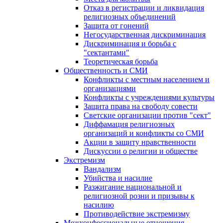
Отказ в регистрации и ликвидация
религиозных объединений
Защита от гонений
Негосударственная дискриминация
Дискриминация и борьба с
"сектантами"
Теоретическая борьба
Общественность и СМИ
Конфликты с местным населением и
организациями
Конфликты с учреждениями культуры
Защита права на свободу совести
Светские организации против "сект"
Диффамация религиозных
организаций и конфликты со СМИ
Акции в защиту нравственности
Дискуссии о религии и обществе
Экстремизм
Вандализм
Убийства и насилие
Разжигание национальной и
религиозной розни и призывы к
насилию
Противодействие экстремизму
Межконфессиональные отношения