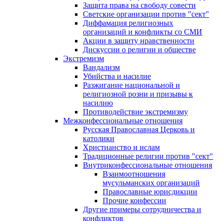
Защита права на свободу совести
Светские организации против "сект"
Диффамация религиозных
организаций и конфликты со СМИ
Акции в защиту нравственности
Дискуссии о религии и обществе
Экстремизм
Вандализм
Убийства и насилие
Разжигание национальной и
религиозной розни и призывы к
насилию
Противодействие экстремизму
Межконфессиональные отношения
Русская Православная Церковь и
католики
Христианство и ислам
Традиционные религии против "сект"
Внутриконфессиональные отношения
Взаимоотношения
мусульманских организаций
Православные юрисдикции
Прочие конфессии
Другие примеры сотрудничества и
конфликтов