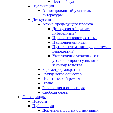
Честный суд
Публикации
Аннотированный указатель
литературы
Дискуссии
Архив предыдущего проекта
Дискуссия о "кризисе
либерализма"
Идеология консерватизма
Национальная идея
Пути легитимации "управляемой
демократии"
Ужесточение уголовного и
уголовно-процесуального
законодательства
Барометр демократии
Гражданское общество
Политический режим
Право
Революция и оппозиция
Свобода слова
Язык вражды
Новости
Публикации
Документы других организаций