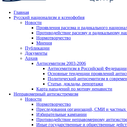
Главная
Русский национализм и ксенофобия
Новости
Проявления расизма и радикального национа
Противодействие расизму и радикальному на
Нормотворчество
Мнения
Публикации
Документы
Архив
Антисемитизм 2003-2006
Антисемитизм в Российской Федерации
Основные тенденции проявлений антис
Политический антисемитизм в совреме
Статьи, доклады, репортажи
Карта нападений по мотиву ненависти
Неправомерный антиэкстремизм
Новости
Нормотворчество
Преследования организаций, СМИ и частных
Избирательные кампании
Противодействие неправомерному антиэкстр
Иные государственные и общественные дейст