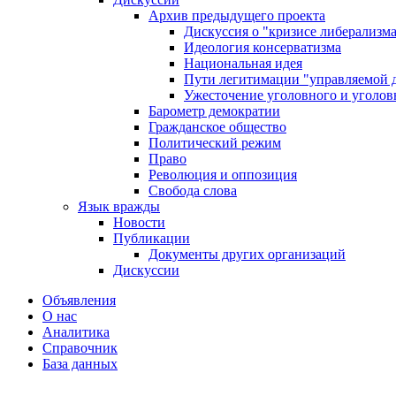
Архив предыдущего проекта
Дискуссия о "кризисе либерализм
Идеология консерватизма
Национальная идея
Пути легитимации "управляемой 
Ужесточение уголовного и уголов
Барометр демократии
Гражданское общество
Политический режим
Право
Революция и оппозиция
Свобода слова
Язык вражды
Новости
Публикации
Документы других организаций
Дискуссии
Объявления
О нас
Аналитика
Справочник
База данных