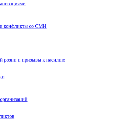
ганизациями
 и конфликты со СМИ
й розни и призывы к насилию
ки
организаций
ликтов