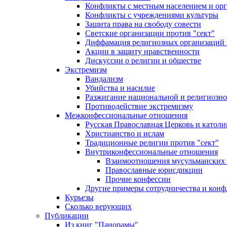
Конфликты с местным населением и ор
Конфликты с учреждениями культуры
Защита права на свободу совести
Светские организации против "сект"
Диффамация религиозных организаций
Акции в защиту нравственности
Дискуссии о религии и обществе
Экстремизм
Вандализм
Убийства и насилие
Разжигание национальной и религиозно
Противодействие экстремизму
Межконфессиональные отношения
Русская Православная Церковь и католи
Христианство и ислам
Традиционные религии против "сект"
Внутриконфессиональные отношения
Взаимоотношения мусульманских 
Православные юрисдикции
Прочие конфессии
Другие примеры сотрудничества и конф
Курьезы
Сколько верующих
Публикации
Из книг "Панорамы"