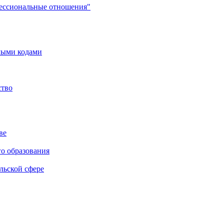
фессиональные отношения"
мыми кодами
ство
ве
го образования
льской сфере