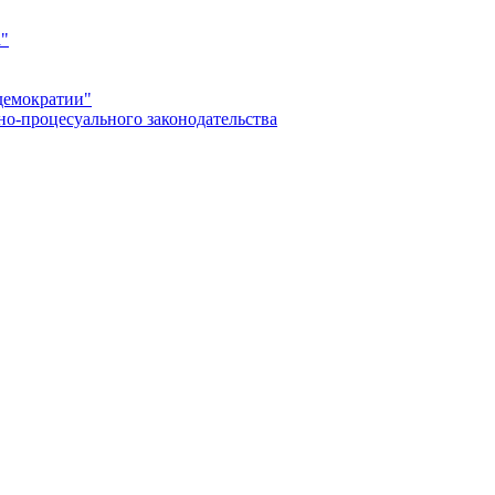
а"
демократии"
но-процесуального законодательства