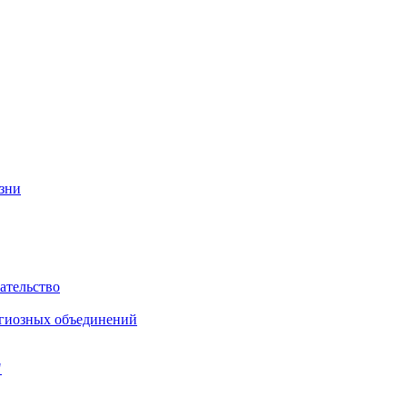
изни
ательство
игиозных объединений
"