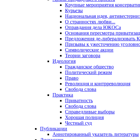
Крупные мероприятия консервати
Курьезы
Национальная идея, антивестерни
О странностях любви...
Оправдания дела ЮКОСа
Основания пересмотра приватиза
Предложения де-либерализовать 
Призывы к ужесточению уголовног
Символические акции
Теории заговора
Идеология
Гражданское общество
Политический режим
Право
Революция и контрреволюция
Свобода слова
Практика
Приватность
Свобода слова
Справедливые выборы
Хорошая полиция
Честный суд
Публикации
Аннотированный указатель литературы
Дискуссии