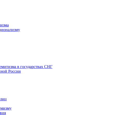
лизма
ционализму
емитизма в государствах СНГ
нной России
 лиц
емизму
вия