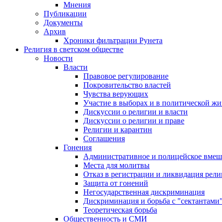
Мнения
Публикации
Документы
Архив
Хроники фильтрации Рунета
Религия в светском обществе
Новости
Власти
Правовое регулирование
Покровительство властей
Чувства верующих
Участие в выборах и в политической ж
Дискуссии о религии и власти
Дискуссии о религии и праве
Религии и карантин
Соглашения
Гонения
Административное и полицейское вмеш
Места для молитвы
Отказ в регистрации и ликвидация рел
Защита от гонений
Негосударственная дискриминация
Дискриминация и борьба с "сектантами
Теоретическая борьба
Общественность и СМИ