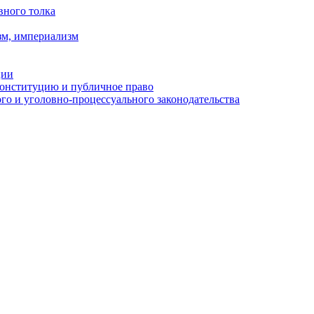
вного толка
зм, империализм
ции
Конституцию и публичное право
о и уголовно-процессуального законодательства