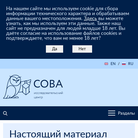
На нашем сайте мы используем cookie для сбора
информации технического характера и обрабатываем
данные вашего местоположения.
Здесь
вы можете
узнать, как мы используем эти данные. Также наш
сайт не предназначен для людей младше 18 лет. Вы
даёте согласие на использование файлов cookies и
подтверждаете, что вам не менее 18 лет?
Да
Нет
EN
/
RU
Разделы
Настоящий материал