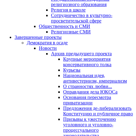
религиозного образования
Религия в школе
Сотрудничество в культурно-
просветительской сфере
Общественность и СМИ
Религиозные СМИ
Завершенные проекты
Демократия в осаде
Новости
Архив предыдущего проекта
Крупные мероприятия
консервативного толка
Курьезы
Национальная идея,
антивестернизм, империализм
О странностях любви...
Оправдания дела ЮКОСа
Основания пересмотра
приватизации
Предложения де-либерализовать
Конституцию и публичное право
Призывы к ужесточению
уголовного и уголовно-
процессуального
законодательства