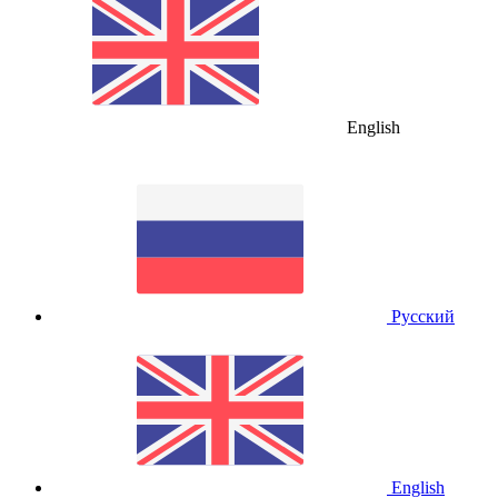
English
Русский
English