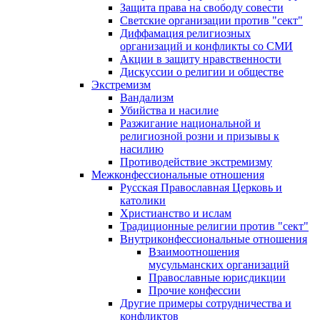
Защита права на свободу совести
Светские организации против "сект"
Диффамация религиозных
организаций и конфликты со СМИ
Акции в защиту нравственности
Дискуссии о религии и обществе
Экстремизм
Вандализм
Убийства и насилие
Разжигание национальной и
религиозной розни и призывы к
насилию
Противодействие экстремизму
Межконфессиональные отношения
Русская Православная Церковь и
католики
Христианство и ислам
Традиционные религии против "сект"
Внутриконфессиональные отношения
Взаимоотношения
мусульманских организаций
Православные юрисдикции
Прочие конфессии
Другие примеры сотрудничества и
конфликтов