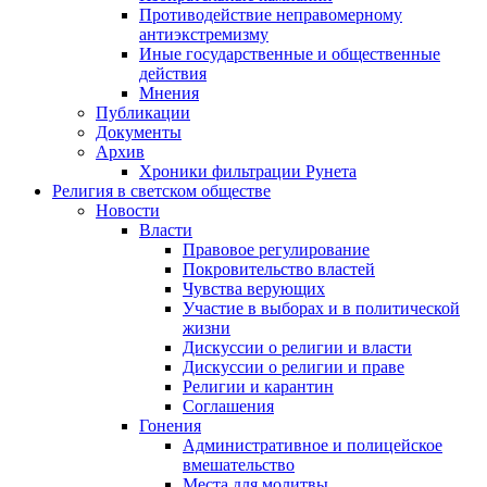
Противодействие неправомерному
антиэкстремизму
Иные государственные и общественные
действия
Мнения
Публикации
Документы
Архив
Хроники фильтрации Рунета
Религия в светском обществе
Новости
Власти
Правовое регулирование
Покровительство властей
Чувства верующих
Участие в выборах и в политической
жизни
Дискуссии о религии и власти
Дискуссии о религии и праве
Религии и карантин
Соглашения
Гонения
Административное и полицейское
вмешательство
Места для молитвы