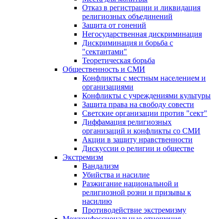
Отказ в регистрации и ликвидация
религиозных объединений
Защита от гонений
Негосударственная дискриминация
Дискриминация и борьба с
"сектантами"
Теоретическая борьба
Общественность и СМИ
Конфликты с местным населением и
организациями
Конфликты с учреждениями культуры
Защита права на свободу совести
Светские организации против "сект"
Диффамация религиозных
организаций и конфликты со СМИ
Акции в защиту нравственности
Дискуссии о религии и обществе
Экстремизм
Вандализм
Убийства и насилие
Разжигание национальной и
религиозной розни и призывы к
насилию
Противодействие экстремизму
Межконфессиональные отношения