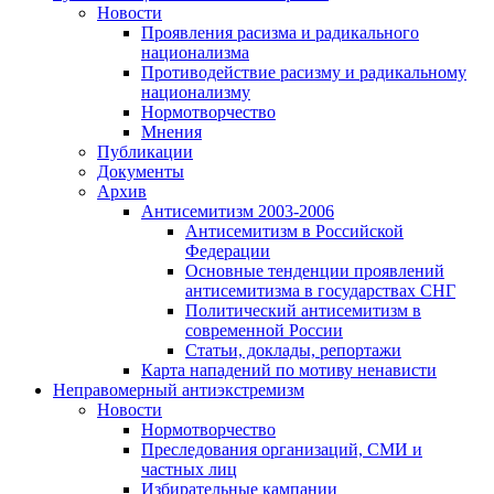
Новости
Проявления расизма и радикального
национализма
Противодействие расизму и радикальному
национализму
Нормотворчество
Мнения
Публикации
Документы
Архив
Антисемитизм 2003-2006
Антисемитизм в Российской
Федерации
Основные тенденции проявлений
антисемитизма в государствах СНГ
Политический антисемитизм в
современной России
Статьи, доклады, репортажи
Карта нападений по мотиву ненависти
Неправомерный антиэкстремизм
Новости
Нормотворчество
Преследования организаций, СМИ и
частных лиц
Избирательные кампании