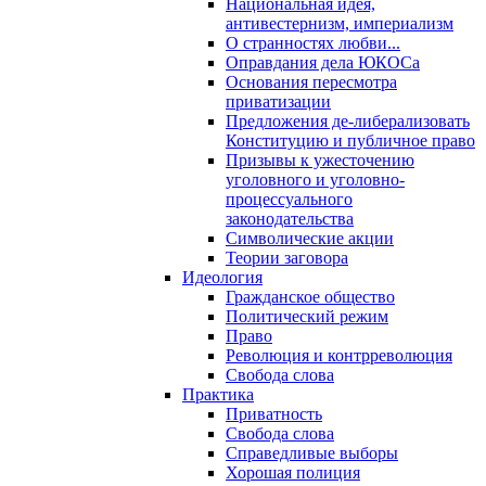
Национальная идея,
антивестернизм, империализм
О странностях любви...
Оправдания дела ЮКОСа
Основания пересмотра
приватизации
Предложения де-либерализовать
Конституцию и публичное право
Призывы к ужесточению
уголовного и уголовно-
процессуального
законодательства
Символические акции
Теории заговора
Идеология
Гражданское общество
Политический режим
Право
Революция и контрреволюция
Свобода слова
Практика
Приватность
Свобода слова
Справедливые выборы
Хорошая полиция