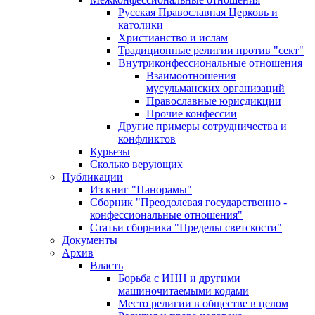
Русская Православная Церковь и
католики
Христианство и ислам
Традиционные религии против "сект"
Внутриконфессиональные отношения
Взаимоотношения
мусульманских организаций
Православные юрисдикции
Прочие конфессии
Другие примеры сотрудничества и
конфликтов
Курьезы
Сколько верующих
Публикации
Из книг "Панорамы"
Сборник "Преодолевая государственно -
конфессиональные отношения"
Статьи сборника "Пределы светскости"
Документы
Архив
Власть
Борьба с ИНН и другими
машиночитаемыми кодами
Место религии в обществе в целом