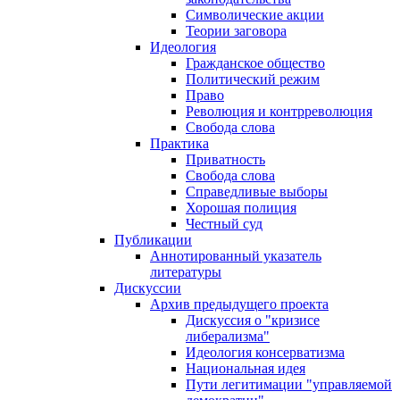
Символические акции
Теории заговора
Идеология
Гражданское общество
Политический режим
Право
Революция и контрреволюция
Свобода слова
Практика
Приватность
Свобода слова
Справедливые выборы
Хорошая полиция
Честный суд
Публикации
Аннотированный указатель
литературы
Дискуссии
Архив предыдущего проекта
Дискуссия о "кризисе
либерализма"
Идеология консерватизма
Национальная идея
Пути легитимации "управляемой