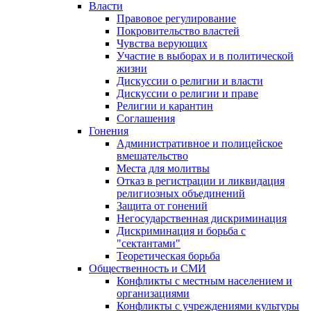
Власти
Правовое регулирование
Покровительство властей
Чувства верующих
Участие в выборах и в политической
жизни
Дискуссии о религии и власти
Дискуссии о религии и праве
Религии и карантин
Соглашения
Гонения
Административное и полицейское
вмешательство
Места для молитвы
Отказ в регистрации и ликвидация
религиозных объединений
Защита от гонений
Негосударственная дискриминация
Дискриминация и борьба с
"сектантами"
Теоретическая борьба
Общественность и СМИ
Конфликты с местным населением и
организациями
Конфликты с учреждениями культуры