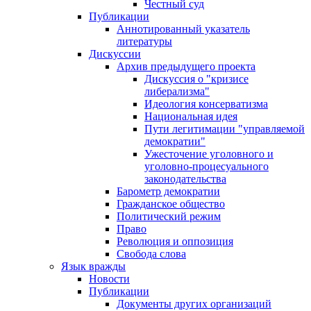
Честный суд
Публикации
Аннотированный указатель
литературы
Дискуссии
Архив предыдущего проекта
Дискуссия о "кризисе
либерализма"
Идеология консерватизма
Национальная идея
Пути легитимации "управляемой
демократии"
Ужесточение уголовного и
уголовно-процесуального
законодательства
Барометр демократии
Гражданское общество
Политический режим
Право
Революция и оппозиция
Свобода слова
Язык вражды
Новости
Публикации
Документы других организаций