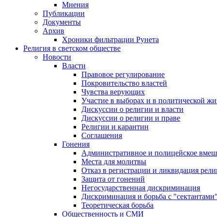
Мнения
Публикации
Документы
Архив
Хроники фильтрации Рунета
Религия в светском обществе
Новости
Власти
Правовое регулирование
Покровительство властей
Чувства верующих
Участие в выборах и в политической ж
Дискуссии о религии и власти
Дискуссии о религии и праве
Религии и карантин
Соглашения
Гонения
Административное и полицейское вмеш
Места для молитвы
Отказ в регистрации и ликвидация рел
Защита от гонений
Негосударственная дискриминация
Дискриминация и борьба с "сектантами
Теоретическая борьба
Общественность и СМИ