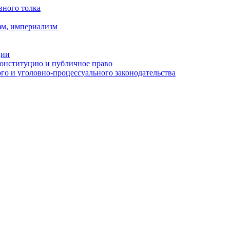
вного толка
зм, империализм
ции
Конституцию и публичное право
о и уголовно-процессуального законодательства