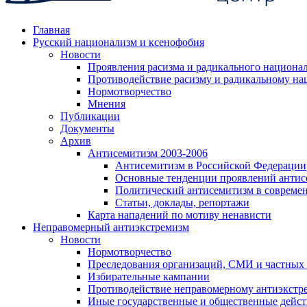
Главная
Русский национализм и ксенофобия
Новости
Проявления расизма и радикального национа
Противодействие расизму и радикальному на
Нормотворчество
Мнения
Публикации
Документы
Архив
Антисемитизм 2003-2006
Антисемитизм в Российской Федерации
Основные тенденции проявлений антис
Политический антисемитизм в совреме
Статьи, доклады, репортажи
Карта нападений по мотиву ненависти
Неправомерный антиэкстремизм
Новости
Нормотворчество
Преследования организаций, СМИ и частных
Избирательные кампании
Противодействие неправомерному антиэкстр
Иные государственные и общественные дейст