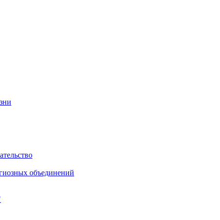
изни
ательство
игиозных объединений
"