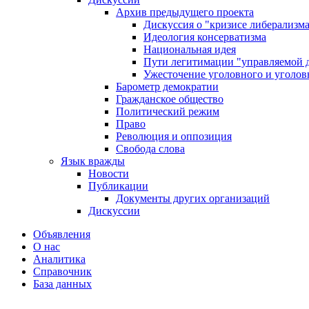
Архив предыдущего проекта
Дискуссия о "кризисе либерализм
Идеология консерватизма
Национальная идея
Пути легитимации "управляемой 
Ужесточение уголовного и уголов
Барометр демократии
Гражданское общество
Политический режим
Право
Революция и оппозиция
Свобода слова
Язык вражды
Новости
Публикации
Документы других организаций
Дискуссии
Объявления
О нас
Аналитика
Справочник
База данных