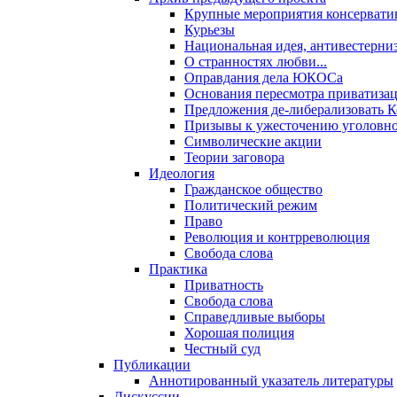
Крупные мероприятия консервати
Курьезы
Национальная идея, антивестерни
О странностях любви...
Оправдания дела ЮКОСа
Основания пересмотра приватиза
Предложения де-либерализовать 
Призывы к ужесточению уголовног
Символические акции
Теории заговора
Идеология
Гражданское общество
Политический режим
Право
Революция и контрреволюция
Свобода слова
Практика
Приватность
Свобода слова
Справедливые выборы
Хорошая полиция
Честный суд
Публикации
Аннотированный указатель литературы
Дискуссии