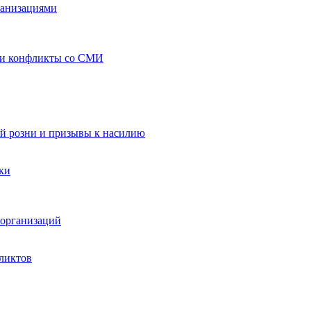
ганизациями
 и конфликты со СМИ
й розни и призывы к насилию
ки
организаций
ликтов