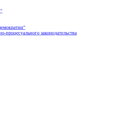
а"
демократии"
но-процесуального законодательства