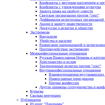
Конфликты с местным населением и ор
Конфликты с учреждениями культуры
Защита права на свободу совести
Светские организации против "сект"
Диффамация религиозных организаций
Акции в защиту нравственности
Дискуссии о религии и обществе
Экстремизм
Вандализм
Убийства и насилие
Разжигание национальной и религиозно
Противодействие экстремизму
Межконфессиональные отношения
Русская Православная Церковь и католи
Христианство и ислам
Традиционные религии против "сект"
Внутриконфессиональные отношения
Взаимоотношения мусульманских 
Православные юрисдикции
Прочие конфессии
Другие примеры сотрудничества и конф
Курьезы
Сколько верующих
Публикации
Из книг "Панорамы"