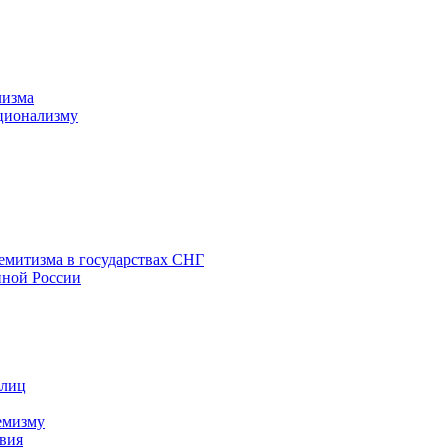
лизма
ционализму
емитизма в государствах СНГ
нной России
 лиц
емизму
вия