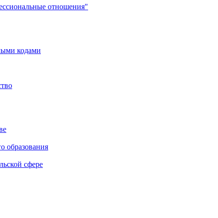
фессиональные отношения"
мыми кодами
ство
ве
го образования
льской сфере