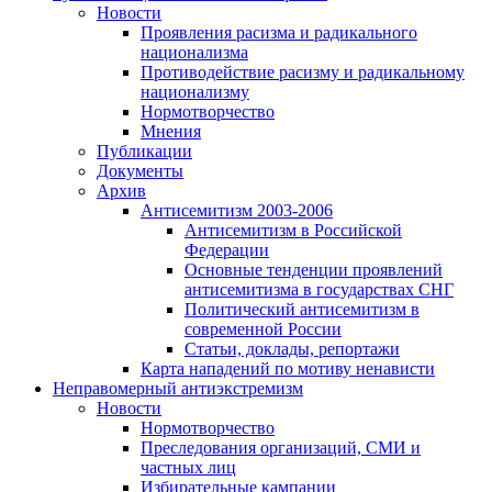
Новости
Проявления расизма и радикального
национализма
Противодействие расизму и радикальному
национализму
Нормотворчество
Мнения
Публикации
Документы
Архив
Антисемитизм 2003-2006
Антисемитизм в Российской
Федерации
Основные тенденции проявлений
антисемитизма в государствах СНГ
Политический антисемитизм в
современной России
Статьи, доклады, репортажи
Карта нападений по мотиву ненависти
Неправомерный антиэкстремизм
Новости
Нормотворчество
Преследования организаций, СМИ и
частных лиц
Избирательные кампании