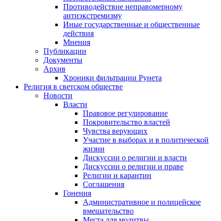
Противодействие неправомерному
антиэкстремизму
Иные государственные и общественные
действия
Мнения
Публикации
Документы
Архив
Хроники фильтрации Рунета
Религия в светском обществе
Новости
Власти
Правовое регулирование
Покровительство властей
Чувства верующих
Участие в выборах и в политической
жизни
Дискуссии о религии и власти
Дискуссии о религии и праве
Религии и карантин
Соглашения
Гонения
Административное и полицейское
вмешательство
Места для молитвы