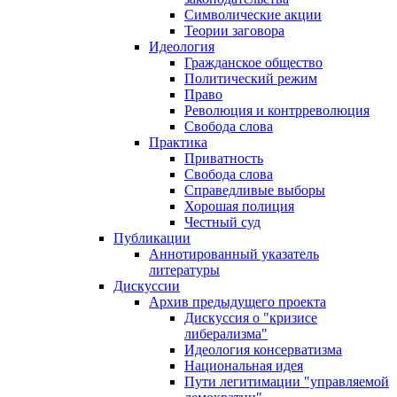
Символические акции
Теории заговора
Идеология
Гражданское общество
Политический режим
Право
Революция и контрреволюция
Свобода слова
Практика
Приватность
Свобода слова
Справедливые выборы
Хорошая полиция
Честный суд
Публикации
Аннотированный указатель
литературы
Дискуссии
Архив предыдущего проекта
Дискуссия о "кризисе
либерализма"
Идеология консерватизма
Национальная идея
Пути легитимации "управляемой