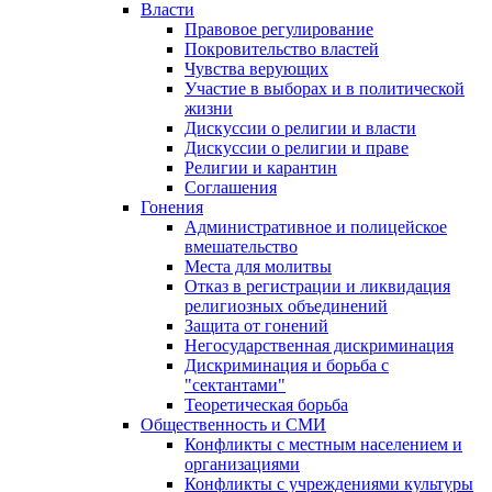
Власти
Правовое регулирование
Покровительство властей
Чувства верующих
Участие в выборах и в политической
жизни
Дискуссии о религии и власти
Дискуссии о религии и праве
Религии и карантин
Соглашения
Гонения
Административное и полицейское
вмешательство
Места для молитвы
Отказ в регистрации и ликвидация
религиозных объединений
Защита от гонений
Негосударственная дискриминация
Дискриминация и борьба с
"сектантами"
Теоретическая борьба
Общественность и СМИ
Конфликты с местным населением и
организациями
Конфликты с учреждениями культуры