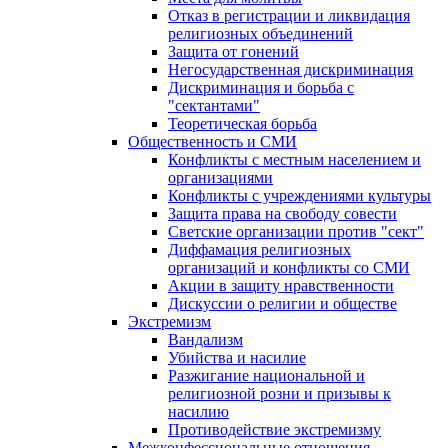
Отказ в регистрации и ликвидация
религиозных объединений
Защита от гонений
Негосударственная дискриминация
Дискриминация и борьба с
"сектантами"
Теоретическая борьба
Общественность и СМИ
Конфликты с местным населением и
организациями
Конфликты с учреждениями культуры
Защита права на свободу совести
Светские организации против "сект"
Диффамация религиозных
организаций и конфликты со СМИ
Акции в защиту нравственности
Дискуссии о религии и обществе
Экстремизм
Вандализм
Убийства и насилие
Разжигание национальной и
религиозной розни и призывы к
насилию
Противодействие экстремизму
Межконфессиональные отношения