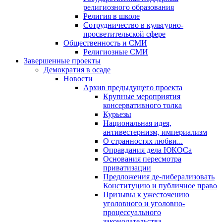
религиозного образования
Религия в школе
Сотрудничество в культурно-
просветительской сфере
Общественность и СМИ
Религиозные СМИ
Завершенные проекты
Демократия в осаде
Новости
Архив предыдущего проекта
Крупные мероприятия
консервативного толка
Курьезы
Национальная идея,
антивестернизм, империализм
О странностях любви...
Оправдания дела ЮКОСа
Основания пересмотра
приватизации
Предложения де-либерализовать
Конституцию и публичное право
Призывы к ужесточению
уголовного и уголовно-
процессуального
законодательства