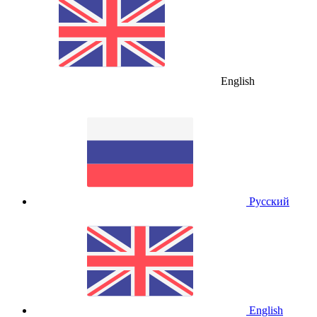
English
Русский
English