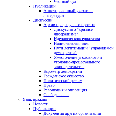
Честный суд
Публикации
Аннотированный указатель
литературы
Дискуссии
Архив предыдущего проекта
Дискуссия о "кризисе
либерализма"
Идеология консерватизма
Национальная идея
Пути легитимации "управляемой
демократии"
Ужесточение уголовного и
уголовно-процесуального
законодательства
Барометр демократии
Гражданское общество
Политический режим
Право
Революция и оппозиция
Свобода слова
Язык вражды
Новости
Публикации
Документы других организаций