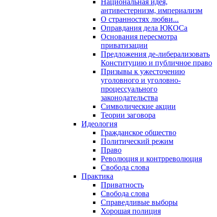
Национальная идея,
антивестернизм, империализм
О странностях любви...
Оправдания дела ЮКОСа
Основания пересмотра
приватизации
Предложения де-либерализовать
Конституцию и публичное право
Призывы к ужесточению
уголовного и уголовно-
процессуального
законодательства
Символические акции
Теории заговора
Идеология
Гражданское общество
Политический режим
Право
Революция и контрреволюция
Свобода слова
Практика
Приватность
Свобода слова
Справедливые выборы
Хорошая полиция