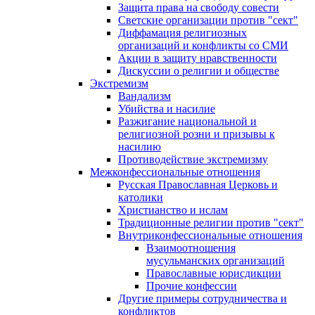
Защита права на свободу совести
Светские организации против "сект"
Диффамация религиозных
организаций и конфликты со СМИ
Акции в защиту нравственности
Дискуссии о религии и обществе
Экстремизм
Вандализм
Убийства и насилие
Разжигание национальной и
религиозной розни и призывы к
насилию
Противодействие экстремизму
Межконфессиональные отношения
Русская Православная Церковь и
католики
Христианство и ислам
Традиционные религии против "сект"
Внутриконфессиональные отношения
Взаимоотношения
мусульманских организаций
Православные юрисдикции
Прочие конфессии
Другие примеры сотрудничества и
конфликтов