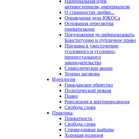
Национальная идея,
антивестернизм, империализм
О странностях любви...
Оправдания дела ЮКОСа
Основания пересмотра
приватизации
Предложения де-либерализовать
Конституцию и публичное право
Призывы к ужесточению
уголовного и уголовно-
процессуального
законодательства
Символические акции
Теории заговора
Идеология
Гражданское общество
Политический режим
Право
Революция и контрреволюция
Свобода слова
Практика
Приватность
Свобода слова
Справедливые выборы
Хорошая полиция