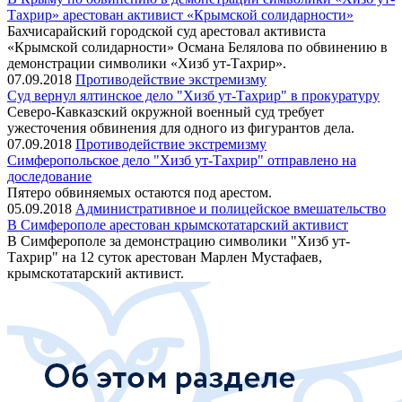
Тахрир» арестован активист «Крымской солидарности»
Бахчисарайский городской суд арестовал активиста
«Крымской солидарности» Османа Белялова по обвинению в
демонстрации символики «Хизб ут-Тахрир».
07.09.2018
Противодействие экстремизму
Суд вернул ялтинское дело "Хизб ут-Тахрир" в прокуратуру
Северо-Кавказский окружной военный суд требует
ужесточения обвинения для одного из фигурантов дела.
07.09.2018
Противодействие экстремизму
Симферопольское дело "Хизб ут-Тахрир" отправлено на
доследование
Пятеро обвиняемых остаются под арестом.
05.09.2018
Административное и полицейское вмешательство
В Симферополе арестован крымскотатарский активист
В Симферополе за демонстрацию символики "Хизб ут-
Тахрир" на 12 суток арестован Марлен Мустафаев,
крымскотатарский активист.