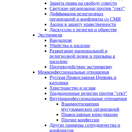
Защита права на свободу совести
Светские организации против "сект"
Диффамация религиозных
организаций и конфликты со СМИ
Акции в защиту нравственности
Дискуссии о религии и обществе
Экстремизм
Вандализм
Убийства и насилие
Разжигание национальной и
религиозной розни и призывы к
насилию
Противодействие экстремизму
Межконфессиональные отношения
Русская Православная Церковь и
католики
Христианство и ислам
Традиционные религии против "сект"
Внутриконфессиональные отношения
Взаимоотношения
мусульманских организаций
Православные юрисдикции
Прочие конфессии
Другие примеры сотрудничества и
конфликтов