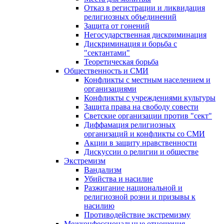
Отказ в регистрации и ликвидация
религиозных объединений
Защита от гонений
Негосударственная дискриминация
Дискриминация и борьба с
"сектантами"
Теоретическая борьба
Общественность и СМИ
Конфликты с местным населением и
организациями
Конфликты с учреждениями культуры
Защита права на свободу совести
Светские организации против "сект"
Диффамация религиозных
организаций и конфликты со СМИ
Акции в защиту нравственности
Дискуссии о религии и обществе
Экстремизм
Вандализм
Убийства и насилие
Разжигание национальной и
религиозной розни и призывы к
насилию
Противодействие экстремизму
Межконфессиональные отношения