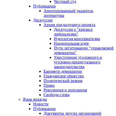
Честный суд
Публикации
Аннотированный указатель
литературы
Дискуссии
Архив предыдущего проекта
Дискуссия о "кризисе
либерализма"
Идеология консерватизма
Национальная идея
Пути легитимации "управляемой
демократии"
Ужесточение уголовного и
уголовно-процесуального
законодательства
Барометр демократии
Гражданское общество
Политический режим
Право
Революция и оппозиция
Свобода слова
Язык вражды
Новости
Публикации
Документы других организаций