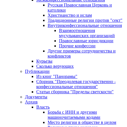
Русская Православная Церковь и
католики
Христианство и ислам
Традиционные религии против "сект"
Внутриконфессиональные отношения
Взаимоотношения
мусульманских организаций
Православные юрисдикции
Прочие конфессии
Другие примеры сотрудничества и
конфликтов
Курьезы
Сколько верующих
Публикации
Из книг "Панорамы"
Сборник "Преодолевая государственно -
конфессиональные отношения"
Статьи сборника "Пределы светскости"
Документы
Архив
Власть
Борьба с ИНН и другими
машиночитаемыми кодами
Место религии в обществе в целом