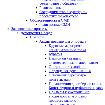
религиозного образования
Религия в школе
Сотрудничество в культурно-
просветительской сфере
Общественность и СМИ
Религиозные СМИ
Завершенные проекты
Демократия в осаде
Новости
Архив предыдущего проекта
Крупные мероприятия
консервативного толка
Курьезы
Национальная идея,
антивестернизм, империализм
О странностях любви...
Оправдания дела ЮКОСа
Основания пересмотра
приватизации
Предложения де-либерализовать
Конституцию и публичное право
Призывы к ужесточению
уголовного и уголовно-
процессуального
законодательства