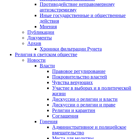
Противодействие неправомерному
антиэкстремизму
Иные государственные и общественные
действия
Мнения
Публикации
Документы
Архив
Хроники фильтрации Рунета
Религия в светском обществе
Новости
Власти
Правовое регулирование
Покровительство властей
Чувства верующих
Участие в выборах и в политической
жизни
Дискуссии о религии и власти
Дискуссии о религии и праве
Религии и карантин
Соглашения
Гонения
Административное и полицейское
вмешательство
Места для молитвы