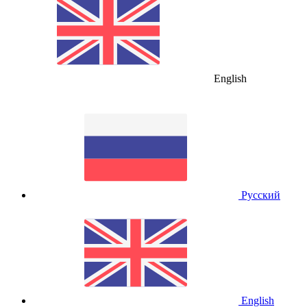
English
Русский
English