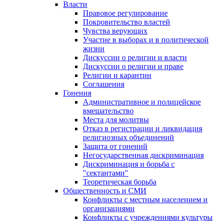
Власти
Правовое регулирование
Покровительство властей
Чувства верующих
Участие в выборах и в политической
жизни
Дискуссии о религии и власти
Дискуссии о религии и праве
Религии и карантин
Соглашения
Гонения
Административное и полицейское
вмешательство
Места для молитвы
Отказ в регистрации и ликвидация
религиозных объединений
Защита от гонений
Негосударственная дискриминация
Дискриминация и борьба с
"сектантами"
Теоретическая борьба
Общественность и СМИ
Конфликты с местным населением и
организациями
Конфликты с учреждениями культуры