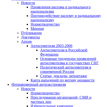
Новости
Проявления расизма и радикального
национализма
Противодействие расизму и радикальному
национализму
Нормотворчество
Мнения
Публикации
Документы
Архив
Антисемитизм 2003-2006
Антисемитизм в Российской
Федерации
Основные тенденции проявлений
антисемитизма в государствах СНГ
Политический антисемитизм в
современной России
Статьи, доклады, репортажи
Карта нападений по мотиву ненависти
Неправомерный антиэкстремизм
Новости
Нормотворчество
Преследования организаций, СМИ и
частных лиц
Избирательные кампании