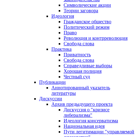
Символические акции
Теории заговора
Идеология
Гражданское общество
Политический режим
Право
Революция и контрреволюция
Свобода слова
Практика
Приватность
Свобода слова
Справедливые выборы
Хорошая полиция
Честный суд
Публикации
Аннотированный указатель
литературы
Дискуссии
Архив предыдущего проекта
Дискуссия о "кризисе
либерализма"
Идеология консерватизма
Национальная идея
Пути легитимации "управляемой