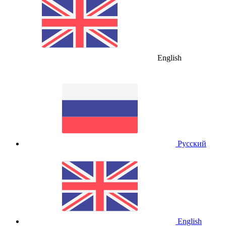
English
Русский
English