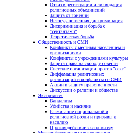
Отказ в регистрации и ликвидация
религиозных объединений
Защита от гонений
Негосударственная дискриминация
Дискриминация и борьба с
"сектантами"
Теоретическая борьба
Общественность и СМИ
Конфликты с местным населением и
организациями
Конфликты с учреждениями культуры
Защита права на свободу совести
Светские организации против "сект"
Диффамация религиозных
организаций и конфликты со СМИ
Акции в защиту нравственности
Дискуссии о религии и обществе
Экстремизм
Вандализм
Убийства и насилие
Разжигание национальной и
религиозной розни и призывы к
насилию
Противодействие экстремизму
Межконфессиональные отношения