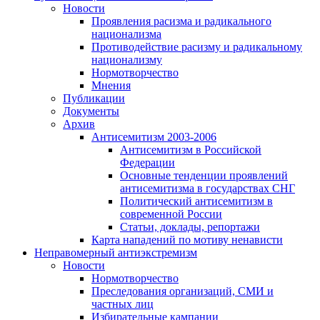
Новости
Проявления расизма и радикального
национализма
Противодействие расизму и радикальному
национализму
Нормотворчество
Мнения
Публикации
Документы
Архив
Антисемитизм 2003-2006
Антисемитизм в Российской
Федерации
Основные тенденции проявлений
антисемитизма в государствах СНГ
Политический антисемитизм в
современной России
Статьи, доклады, репортажи
Карта нападений по мотиву ненависти
Неправомерный антиэкстремизм
Новости
Нормотворчество
Преследования организаций, СМИ и
частных лиц
Избирательные кампании