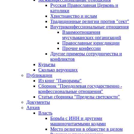
Русская Православная Церковь и
католики
Христианство и ислам
Традиционные религии против "сект"
Внутриконфессиональные отношения
Взаимоотношения
мусульманских организаций
Православные юрисдикции
Прочие конфессии
Другие примеры сотрудничества и
конфликтов
Курьезы
Сколько верующих
Публикации
Из книг "Панорамы"
Сборник "Преодолевая государственно -
конфессиональные отношения"
Статьи сборника "Пределы светскости"
Документы
Архив
Власть
Борьба с ИНН и другими
машиночитаемыми кодами
Место религии в обществе в целом