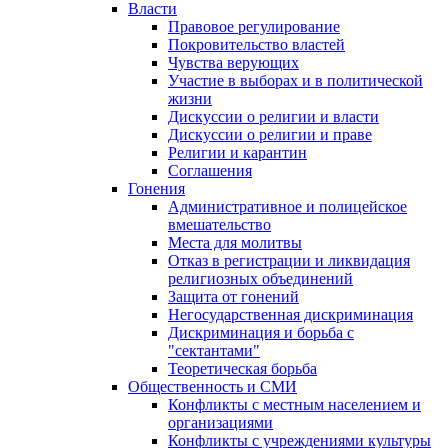
Власти
Правовое регулирование
Покровительство властей
Чувства верующих
Участие в выборах и в политической
жизни
Дискуссии о религии и власти
Дискуссии о религии и праве
Религии и карантин
Соглашения
Гонения
Административное и полицейское
вмешательство
Места для молитвы
Отказ в регистрации и ликвидация
религиозных объединений
Защита от гонений
Негосударственная дискриминация
Дискриминация и борьба с
"сектантами"
Теоретическая борьба
Общественность и СМИ
Конфликты с местным населением и
организациями
Конфликты с учреждениями культуры