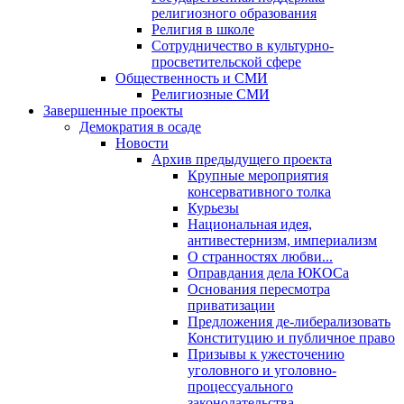
религиозного образования
Религия в школе
Сотрудничество в культурно-
просветительской сфере
Общественность и СМИ
Религиозные СМИ
Завершенные проекты
Демократия в осаде
Новости
Архив предыдущего проекта
Крупные мероприятия
консервативного толка
Курьезы
Национальная идея,
антивестернизм, империализм
О странностях любви...
Оправдания дела ЮКОСа
Основания пересмотра
приватизации
Предложения де-либерализовать
Конституцию и публичное право
Призывы к ужесточению
уголовного и уголовно-
процессуального
законодательства