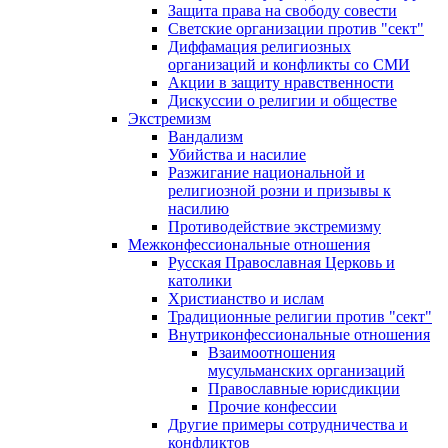
Защита права на свободу совести
Светские организации против "сект"
Диффамация религиозных
организаций и конфликты со СМИ
Акции в защиту нравственности
Дискуссии о религии и обществе
Экстремизм
Вандализм
Убийства и насилие
Разжигание национальной и
религиозной розни и призывы к
насилию
Противодействие экстремизму
Межконфессиональные отношения
Русская Православная Церковь и
католики
Христианство и ислам
Традиционные религии против "сект"
Внутриконфессиональные отношения
Взаимоотношения
мусульманских организаций
Православные юрисдикции
Прочие конфессии
Другие примеры сотрудничества и
конфликтов