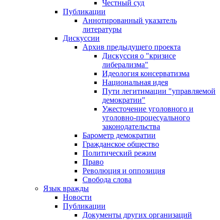
Честный суд
Публикации
Аннотированный указатель
литературы
Дискуссии
Архив предыдущего проекта
Дискуссия о "кризисе
либерализма"
Идеология консерватизма
Национальная идея
Пути легитимации "управляемой
демократии"
Ужесточение уголовного и
уголовно-процесуального
законодательства
Барометр демократии
Гражданское общество
Политический режим
Право
Революция и оппозиция
Свобода слова
Язык вражды
Новости
Публикации
Документы других организаций