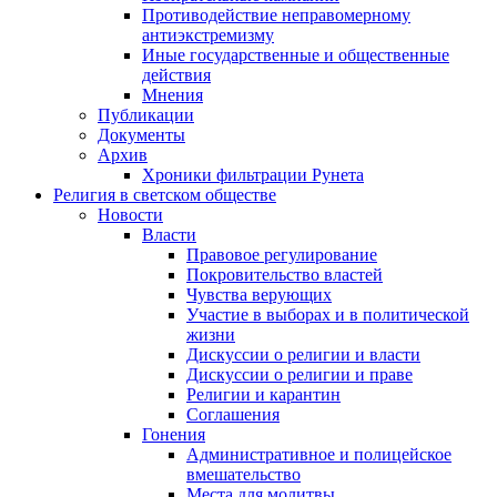
Противодействие неправомерному
антиэкстремизму
Иные государственные и общественные
действия
Мнения
Публикации
Документы
Архив
Хроники фильтрации Рунета
Религия в светском обществе
Новости
Власти
Правовое регулирование
Покровительство властей
Чувства верующих
Участие в выборах и в политической
жизни
Дискуссии о религии и власти
Дискуссии о религии и праве
Религии и карантин
Соглашения
Гонения
Административное и полицейское
вмешательство
Места для молитвы