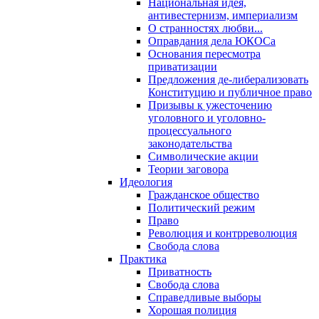
Национальная идея,
антивестернизм, империализм
О странностях любви...
Оправдания дела ЮКОСа
Основания пересмотра
приватизации
Предложения де-либерализовать
Конституцию и публичное право
Призывы к ужесточению
уголовного и уголовно-
процессуального
законодательства
Символические акции
Теории заговора
Идеология
Гражданское общество
Политический режим
Право
Революция и контрреволюция
Свобода слова
Практика
Приватность
Свобода слова
Справедливые выборы
Хорошая полиция