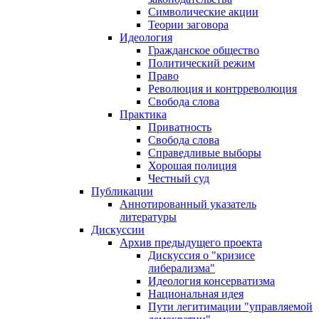
Символические акции
Теории заговора
Идеология
Гражданское общество
Политический режим
Право
Революция и контрреволюция
Свобода слова
Практика
Приватность
Свобода слова
Справедливые выборы
Хорошая полиция
Честный суд
Публикации
Аннотированный указатель
литературы
Дискуссии
Архив предыдущего проекта
Дискуссия о "кризисе
либерализма"
Идеология консерватизма
Национальная идея
Пути легитимации "управляемой