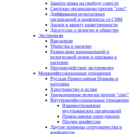
Защита права на свободу совести
Светские организации против "сект"
Диффамация религиозных
организаций и конфликты со СМИ
Акции в защиту нравственности
Дискуссии о религии и обществе
Экстремизм
Вандализм
Убийства и насилие
Разжигание национальной и
религиозной розни и призывы к
насилию
Противодействие экстремизму
Межконфессиональные отношения
Русская Православная Церковь и
католики
Христианство и ислам
Традиционные религии против "сект"
Внутриконфессиональные отношения
Взаимоотношения
мусульманских организаций
Православные юрисдикции
Прочие конфессии
Другие примеры сотрудничества и
конфликтов