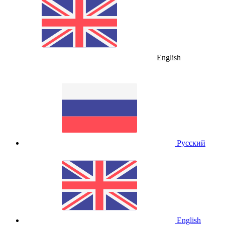
English
Русский
English