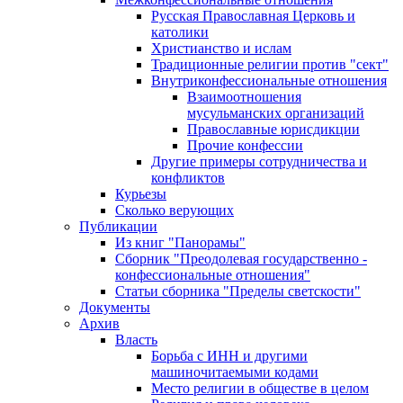
Русская Православная Церковь и
католики
Христианство и ислам
Традиционные религии против "сект"
Внутриконфессиональные отношения
Взаимоотношения
мусульманских организаций
Православные юрисдикции
Прочие конфессии
Другие примеры сотрудничества и
конфликтов
Курьезы
Сколько верующих
Публикации
Из книг "Панорамы"
Сборник "Преодолевая государственно -
конфессиональные отношения"
Статьи сборника "Пределы светскости"
Документы
Архив
Власть
Борьба с ИНН и другими
машиночитаемыми кодами
Место религии в обществе в целом