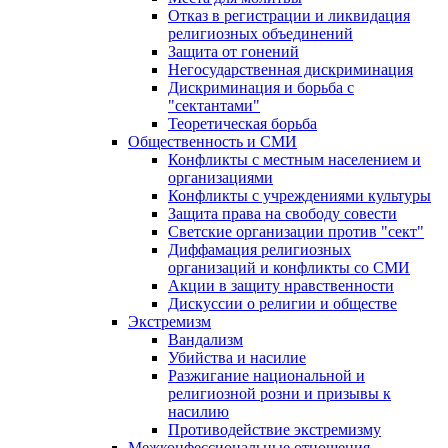
Отказ в регистрации и ликвидация
религиозных объединений
Защита от гонений
Негосударственная дискриминация
Дискриминация и борьба с
"сектантами"
Теоретическая борьба
Общественность и СМИ
Конфликты с местным населением и
организациями
Конфликты с учреждениями культуры
Защита права на свободу совести
Светские организации против "сект"
Диффамация религиозных
организаций и конфликты со СМИ
Акции в защиту нравственности
Дискуссии о религии и обществе
Экстремизм
Вандализм
Убийства и насилие
Разжигание национальной и
религиозной розни и призывы к
насилию
Противодействие экстремизму
Межконфессиональные отношения