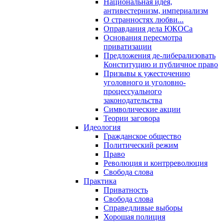
Национальная идея,
антивестернизм, империализм
О странностях любви...
Оправдания дела ЮКОСа
Основания пересмотра
приватизации
Предложения де-либерализовать
Конституцию и публичное право
Призывы к ужесточению
уголовного и уголовно-
процессуального
законодательства
Символические акции
Теории заговора
Идеология
Гражданское общество
Политический режим
Право
Революция и контрреволюция
Свобода слова
Практика
Приватность
Свобода слова
Справедливые выборы
Хорошая полиция