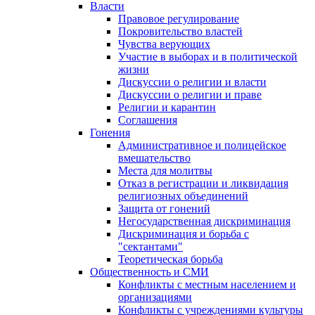
Власти
Правовое регулирование
Покровительство властей
Чувства верующих
Участие в выборах и в политической
жизни
Дискуссии о религии и власти
Дискуссии о религии и праве
Религии и карантин
Соглашения
Гонения
Административное и полицейское
вмешательство
Места для молитвы
Отказ в регистрации и ликвидация
религиозных объединений
Защита от гонений
Негосударственная дискриминация
Дискриминация и борьба с
"сектантами"
Теоретическая борьба
Общественность и СМИ
Конфликты с местным населением и
организациями
Конфликты с учреждениями культуры