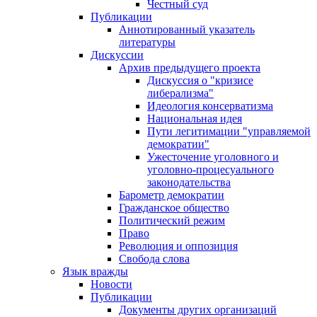
Честный суд
Публикации
Аннотированный указатель
литературы
Дискуссии
Архив предыдущего проекта
Дискуссия о "кризисе
либерализма"
Идеология консерватизма
Национальная идея
Пути легитимации "управляемой
демократии"
Ужесточение уголовного и
уголовно-процесуального
законодательства
Барометр демократии
Гражданское общество
Политический режим
Право
Революция и оппозиция
Свобода слова
Язык вражды
Новости
Публикации
Документы других организаций