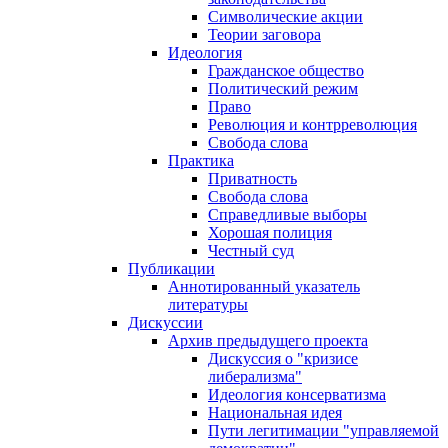
Символические акции
Теории заговора
Идеология
Гражданское общество
Политический режим
Право
Революция и контрреволюция
Свобода слова
Практика
Приватность
Свобода слова
Справедливые выборы
Хорошая полиция
Честный суд
Публикации
Аннотированный указатель
литературы
Дискуссии
Архив предыдущего проекта
Дискуссия о "кризисе
либерализма"
Идеология консерватизма
Национальная идея
Пути легитимации "управляемой