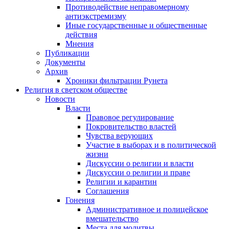
Противодействие неправомерному
антиэкстремизму
Иные государственные и общественные
действия
Мнения
Публикации
Документы
Архив
Хроники фильтрации Рунета
Религия в светском обществе
Новости
Власти
Правовое регулирование
Покровительство властей
Чувства верующих
Участие в выборах и в политической
жизни
Дискуссии о религии и власти
Дискуссии о религии и праве
Религии и карантин
Соглашения
Гонения
Административное и полицейское
вмешательство
Места для молитвы