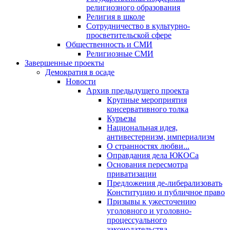
религиозного образования
Религия в школе
Сотрудничество в культурно-
просветительской сфере
Общественность и СМИ
Религиозные СМИ
Завершенные проекты
Демократия в осаде
Новости
Архив предыдущего проекта
Крупные мероприятия
консервативного толка
Курьезы
Национальная идея,
антивестернизм, империализм
О странностях любви...
Оправдания дела ЮКОСа
Основания пересмотра
приватизации
Предложения де-либерализовать
Конституцию и публичное право
Призывы к ужесточению
уголовного и уголовно-
процессуального
законодательства