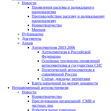
Новости
Проявления расизма и радикального
национализма
Противодействие расизму и радикальному
национализму
Нормотворчество
Мнения
Публикации
Документы
Архив
Антисемитизм 2003-2006
Антисемитизм в Российской
Федерации
Основные тенденции проявлений
антисемитизма в государствах СНГ
Политический антисемитизм в
современной России
Статьи, доклады, репортажи
Карта нападений по мотиву ненависти
Неправомерный антиэкстремизм
Новости
Нормотворчество
Преследования организаций, СМИ и
частных лиц
Избирательные кампании