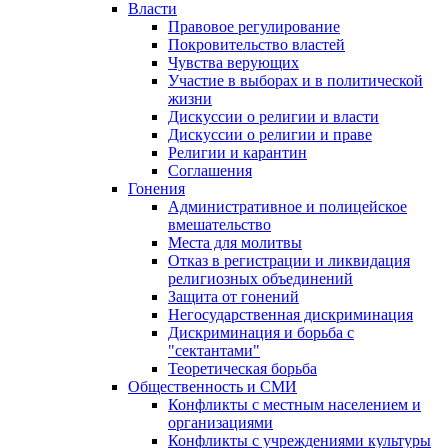
Власти
Правовое регулирование
Покровительство властей
Чувства верующих
Участие в выборах и в политической
жизни
Дискуссии о религии и власти
Дискуссии о религии и праве
Религии и карантин
Соглашения
Гонения
Административное и полицейское
вмешательство
Места для молитвы
Отказ в регистрации и ликвидация
религиозных объединений
Защита от гонений
Негосударственная дискриминация
Дискриминация и борьба с
"сектантами"
Теоретическая борьба
Общественность и СМИ
Конфликты с местным населением и
организациями
Конфликты с учреждениями культуры