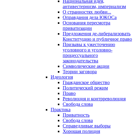
Национальная идея,
антивестернизм, империализм
О странностях любви...
Оправдания дела ЮКОСа
Основания пересмотра
приватизации
Предложения де-либерализовать
Конституцию и публичное право
Призывы к ужесточению
уголовного и уголовно-
процессуального
законодательства
Символические акции
Теории заговора
Идеология
Гражданское общество
Политический режим
Право
Революция и контрреволюция
Свобода слова
Практика
Приватность
Свобода слова
Справедливые выборы
Хорошая полиция