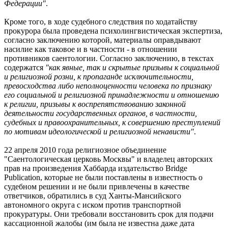
Федерации"
.
Кроме того, в ходе судебного следствия по ходатайству
прокурора была проведена психолингвистическая экспертиза,
согласно заключению которой, материалы оправдывают
насилие как таковое и в частности - в отношении
противников саентологии. Согласно заключению, в текстах
содержатся
"как явные, так и скрытые призывы к социальной
и религиозной розни, к пропаганде исключительности,
превосходства либо неполноценности человека по признаку
его социальной и религиозной принадлежности и отношению
к религии, призывы к воспрепятствованию законной
деятельности государственных органов, в частности,
судебных и правоохранительных, к совершению преступлений
по мотивам идеологической и религиозной ненависти"
.
22 апреля 2010 года религиозное объединение
"Саентологическая церковь Москвы" и владелец авторских
прав на произведения Хаббарда издательство Bridge
Publication, которые не были поставлены в известность о
судебном решении и не были привлечены в качестве
ответчиков, обратились в суд Ханты-Мансийского
автономного округа с иском против транспортной
прокуратуры. Они требовали восстановить срок для подачи
кассационной жалобы (им была не известна даже дата