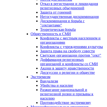
Отказ в регистрации и ликвидация
религиозных объединений
Защита от гонений
Негосударственная дискриминация
Дискриминация и борьба с
"сектантами"
Теоретическая борьба
Общественность и СМИ
Конфликты с местным населением и
организациями
Конфликты с учреждениями культуры
Защита права на свободу совести
Светские организации против "сект"
Диффамация религиозных
организаций и конфликты со СМИ
Акции в защиту нравственности
Дискуссии о религии и обществе
Экстремизм
Вандализм
Убийства и насилие
Разжигание национальной и
религиозной розни и призывы к
насилию
Противодействие экстремизму
Межконфессиональные отношения