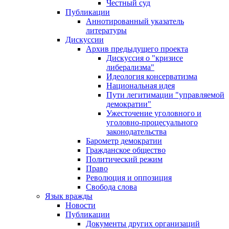
Честный суд
Публикации
Аннотированный указатель
литературы
Дискуссии
Архив предыдущего проекта
Дискуссия о "кризисе
либерализма"
Идеология консерватизма
Национальная идея
Пути легитимации "управляемой
демократии"
Ужесточение уголовного и
уголовно-процесуального
законодательства
Барометр демократии
Гражданское общество
Политический режим
Право
Революция и оппозиция
Свобода слова
Язык вражды
Новости
Публикации
Документы других организаций