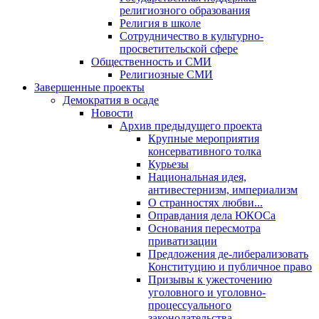
религиозного образования
Религия в школе
Сотрудничество в культурно-
просветительской сфере
Общественность и СМИ
Религиозные СМИ
Завершенные проекты
Демократия в осаде
Новости
Архив предыдущего проекта
Крупные мероприятия
консервативного толка
Курьезы
Национальная идея,
антивестернизм, империализм
О странностях любви...
Оправдания дела ЮКОСа
Основания пересмотра
приватизации
Предложения де-либерализовать
Конституцию и публичное право
Призывы к ужесточению
уголовного и уголовно-
процессуального
законодательства