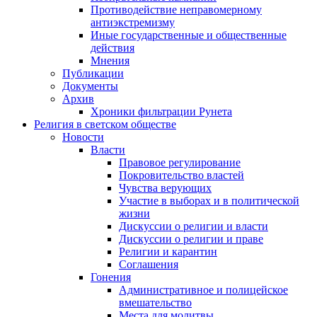
Противодействие неправомерному
антиэкстремизму
Иные государственные и общественные
действия
Мнения
Публикации
Документы
Архив
Хроники фильтрации Рунета
Религия в светском обществе
Новости
Власти
Правовое регулирование
Покровительство властей
Чувства верующих
Участие в выборах и в политической
жизни
Дискуссии о религии и власти
Дискуссии о религии и праве
Религии и карантин
Соглашения
Гонения
Административное и полицейское
вмешательство
Места для молитвы