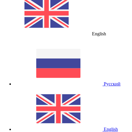
English
Русский
English