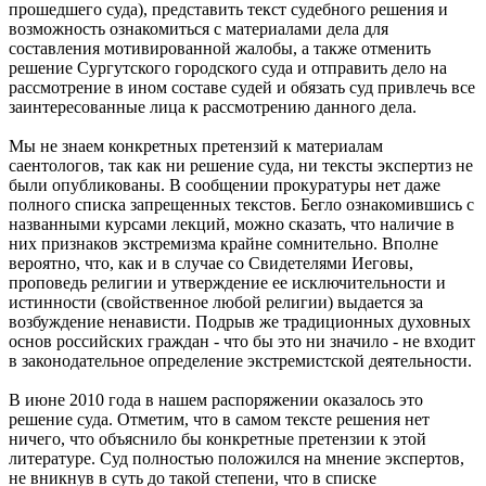
прошедшего суда), представить текст судебного решения и
возможность ознакомиться с материалами дела для
составления мотивированной жалобы, а также отменить
решение Сургутского городского суда и отправить дело на
рассмотрение в ином составе судей и обязать суд привлечь все
заинтересованные лица к рассмотрению данного дела.
Мы не знаем конкретных претензий к материалам
саентологов, так как ни решение суда, ни тексты экспертиз не
были опубликованы. В сообщении прокуратуры нет даже
полного списка запрещенных текстов. Бегло ознакомившись с
названными курсами лекций, можно сказать, что наличие в
них признаков экстремизма крайне сомнительно. Вполне
вероятно, что, как и в случае со Свидетелями Иеговы,
проповедь религии и утверждение ее исключительности и
истинности (свойственное любой религии) выдается за
возбуждение ненависти. Подрыв же традиционных духовных
основ российских граждан - что бы это ни значило - не входит
в законодательное определение экстремистской деятельности.
В июне 2010 года в нашем распоряжении оказалось это
решение суда. Отметим, что в самом тексте решения нет
ничего, что объяснило бы конкретные претензии к этой
литературе. Суд полностью положился на мнение экспертов,
не вникнув в суть до такой степени, что в списке