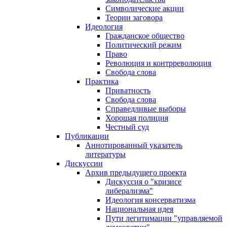
Символические акции
Теории заговора
Идеология
Гражданское общество
Политический режим
Право
Революция и контрреволюция
Свобода слова
Практика
Приватность
Свобода слова
Справедливые выборы
Хорошая полиция
Честный суд
Публикации
Аннотированный указатель
литературы
Дискуссии
Архив предыдущего проекта
Дискуссия о "кризисе
либерализма"
Идеология консерватизма
Национальная идея
Пути легитимации "управляемой