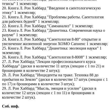
тезисы" 1 экземпляр;
20. Книга Л. Рон Хаббард "Введение в саентологическую
этику" 1 экземпляр;
21. Книга Л. Рон Хаббард "Проблемы работы. Саентология
для рабочих будней" 1 экземпляр;
22. Книга Л. Рон Хаббард "Самоанализ" 1 экземпляр;
23. Книга Л. Рон Хаббард "Дианетика. Современная наука о
разуме" 1 экземпляр;
24. Книга Л. Рон Хаббард "Саентология 8-80" открытие и
увеличение жизненной энергии ХОМО Сапиенс 1 экземпляр;
25. Книга Л. Рон Хаббард "Дианетика: эволюция науки" 1
экземпляр;
26. Книга Л. Рон Хаббард "Саентология 8-8008" 1 экземпляр;
27. Л. Рон Хаббард "Лекции профессионального курса
Хаббарда" (диски в количестве 11 штук (лекции с 1 по 21) и
брошюрами в количестве 2 штук);
28. Л. Рон Хаббард "Инциденты на траке. Техника 88 до
прибытия на Землю" (диски в количестве 17 штук (лекции с 1
по 17) и брошюрами в количестве 3 штук);
29. Л. Рон Хаббард "Мысль, эмоция и усилие" (диски в
количестве 12 штук (лекции с 1 по 11) и брошюрами в
количестве 2 штук).
Соб. инф.