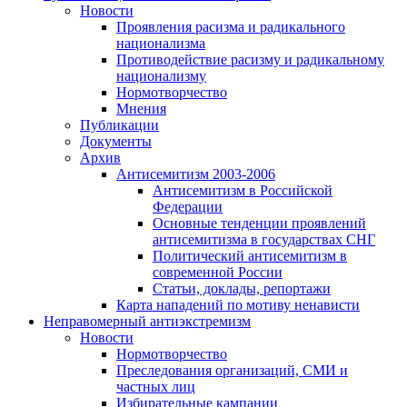
Новости
Проявления расизма и радикального
национализма
Противодействие расизму и радикальному
национализму
Нормотворчество
Мнения
Публикации
Документы
Архив
Антисемитизм 2003-2006
Антисемитизм в Российской
Федерации
Основные тенденции проявлений
антисемитизма в государствах СНГ
Политический антисемитизм в
современной России
Статьи, доклады, репортажи
Карта нападений по мотиву ненависти
Неправомерный антиэкстремизм
Новости
Нормотворчество
Преследования организаций, СМИ и
частных лиц
Избирательные кампании