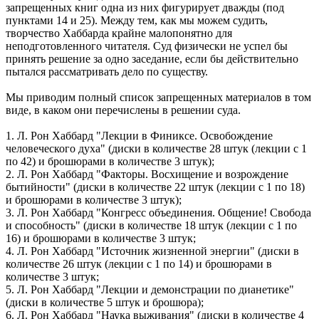
запрещенных книг одна из них фигурирует дважды (под
пунктами 14 и 25). Между тем, как мы можем судить,
творчество Хаббарда крайне малопонятно для
неподготовленного читателя. Суд физически не успел бы
принять решение за одно заседание, если бы действительно
пытался рассматривать дело по существу.
Мы приводим полный список запрещенных материалов в том
виде, в каком они перечислены в решении суда.
1. Л. Рон Хаббард "Лекции в Финиксе. Освобождение
человеческого духа" (диски в количестве 28 штук (лекции с 1
по 42) и брошюрами в количестве 3 штук);
2. Л. Рон Хаббард "Факторы. Восхищение и возрождение
бытийности" (диски в количестве 22 штук (лекции с 1 по 18)
и брошюрами в количестве 3 штук);
3. Л. Рон Хаббард "Конгресс объединения. Общение! Свобода
и способность" (диски в количестве 18 штук (лекции с 1 по
16) и брошюрами в количестве 3 штук;
4. Л. Рон Хаббард "Источник жизненной энергии" (диски в
количестве 26 штук (лекции с 1 по 14) и брошюрами в
количестве 3 штук;
5. Л. Рон Хаббард "Лекции и демонстрации по дианетике"
(диски в количестве 5 штук и брошюра);
6. Л. Рон Хаббард "Наука выживания" (диски в количестве 4