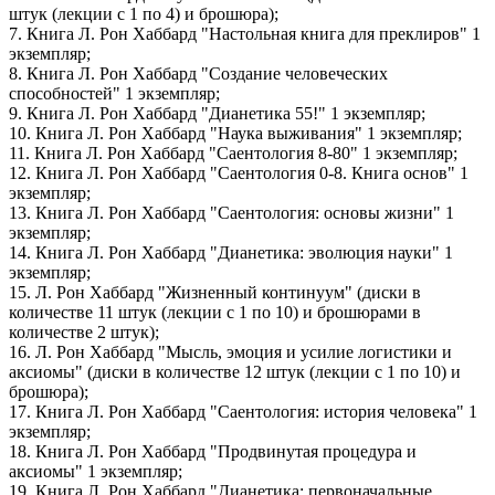
штук (лекции с 1 по 4) и брошюра);
7. Книга Л. Рон Хаббард "Настольная книга для преклиров" 1
экземпляр;
8. Книга Л. Рон Хаббард "Создание человеческих
способностей" 1 экземпляр;
9. Книга Л. Рон Хаббард "Дианетика 55!" 1 экземпляр;
10. Книга Л. Рон Хаббард "Наука выживания" 1 экземпляр;
11. Книга Л. Рон Хаббард "Саентология 8-80" 1 экземпляр;
12. Книга Л. Рон Хаббард "Саентология 0-8. Книга основ" 1
экземпляр;
13. Книга Л. Рон Хаббард "Саентология: основы жизни" 1
экземпляр;
14. Книга Л. Рон Хаббард "Дианетика: эволюция науки" 1
экземпляр;
15. Л. Рон Хаббард "Жизненный континуум" (диски в
количестве 11 штук (лекции с 1 по 10) и брошюрами в
количестве 2 штук);
16. Л. Рон Хаббард "Мысль, эмоция и усилие логистики и
аксиомы" (диски в количестве 12 штук (лекции с 1 по 10) и
брошюра);
17. Книга Л. Рон Хаббард "Саентология: история человека" 1
экземпляр;
18. Книга Л. Рон Хаббард "Продвинутая процедура и
аксиомы" 1 экземпляр;
19. Книга Л. Рон Хаббард "Дианетика: первоначальные