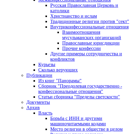
Русская Православная Церковь и
католики
Христианство и ислам
Традиционные религии против "сект"
Внутриконфессиональные отношения
Взаимоотношения
мусульманских организаций
Православные юрисдикции
Прочие конфессии
Другие примеры сотрудничества и
конфликтов
Курьезы
Сколько верующих
Публикации
Из книг "Панорамы"
Сборник "Преодолевая государственно -
конфессиональные отношения"
Статьи сборника "Пределы светскости"
Документы
Архив
Власть
Борьба с ИНН и другими
машиночитаемыми кодами
Место религии в обществе в целом