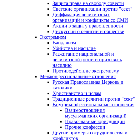
Защита права на свободу совести
Светские организации против "сект"
Диффамация религиозных
организаций и конфликты со СМИ
Акции в защиту нравственности
Дискуссии о религии и обществе
Экстремизм
Вандализм
Убийства и насилие
Разжигание национальной и
религиозной розни и призывы к
насилию
Противодействие экстремизму
Межконфессиональные отношения
Русская Православная Церковь и
католики
Христианство и ислам
Традиционные религии против "сект"
Внутриконфессиональные отношения
Взаимоотношения
мусульманских организаций
Православные юрисдикции
Прочие конфессии
Другие примеры сотрудничества и
конфликтов