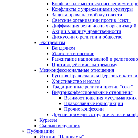
Конфликты с местным населением и ор
Конфликты с учреждениями культуры
Защита права на свободу совести
Светские организации против "сект"
Диффамация религиозных организаций
Акции в защиту нравственности
Дискуссии о религии и обществе
Экстремизм
Вандализм
Убийства и насилие
Разжигание национальной и религиозно
Противодействие экстремизму
Межконфессиональные отношения
Русская Православная Церковь и католи
Христианство и ислам
Традиционные религии против "сект"
Внутриконфессиональные отношения
Взаимоотношения мусульманских 
Православные юрисдикции
Прочие конфессии
Другие примеры сотрудничества и конф
Курьезы
Сколько верующих
Публикации
Из книг "Панорамы"