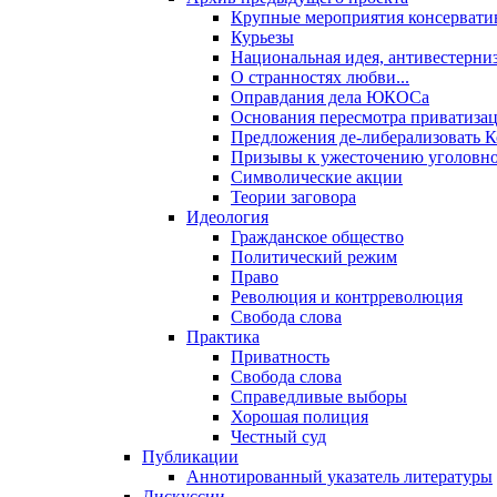
Крупные мероприятия консервати
Курьезы
Национальная идея, антивестерни
О странностях любви...
Оправдания дела ЮКОСа
Основания пересмотра приватиза
Предложения де-либерализовать 
Призывы к ужесточению уголовног
Символические акции
Теории заговора
Идеология
Гражданское общество
Политический режим
Право
Революция и контрреволюция
Свобода слова
Практика
Приватность
Свобода слова
Справедливые выборы
Хорошая полиция
Честный суд
Публикации
Аннотированный указатель литературы
Дискуссии