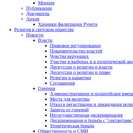
Мнения
Публикации
Документы
Архив
Хроники фильтрации Рунета
Религия в светском обществе
Новости
Власти
Правовое регулирование
Покровительство властей
Чувства верующих
Участие в выборах и в политической ж
Дискуссии о религии и власти
Дискуссии о религии и праве
Религии и карантин
Соглашения
Гонения
Административное и полицейское вмеш
Места для молитвы
Отказ в регистрации и ликвидация рел
Защита от гонений
Негосударственная дискриминация
Дискриминация и борьба с "сектантами
Теоретическая борьба
Общественность и СМИ