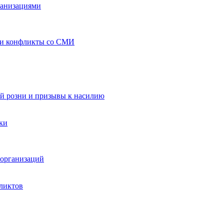
ганизациями
 и конфликты со СМИ
й розни и призывы к насилию
ки
организаций
ликтов