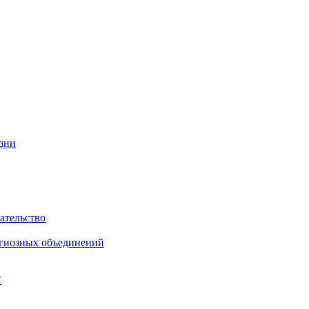
изни
ательство
игиозных объединений
"