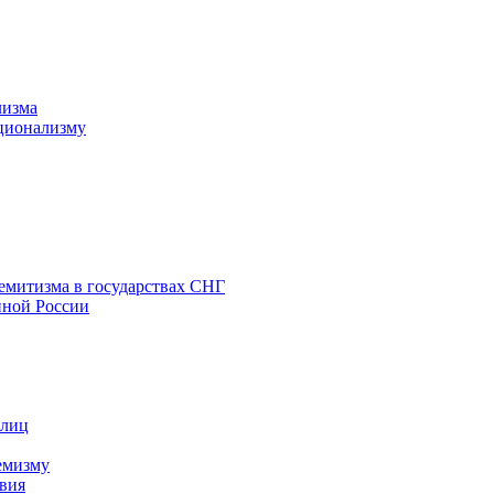
лизма
ционализму
емитизма в государствах СНГ
нной России
 лиц
емизму
вия