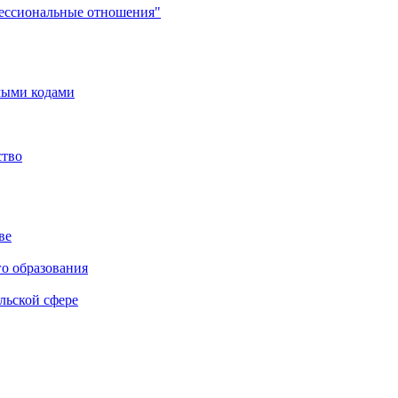
фессиональные отношения"
мыми кодами
ство
ве
го образования
льской сфере