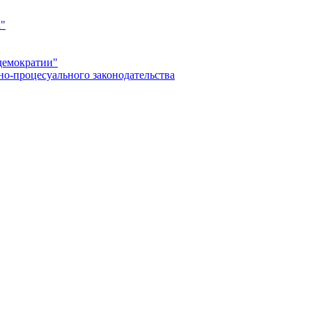
а"
демократии"
но-процесуального законодательства