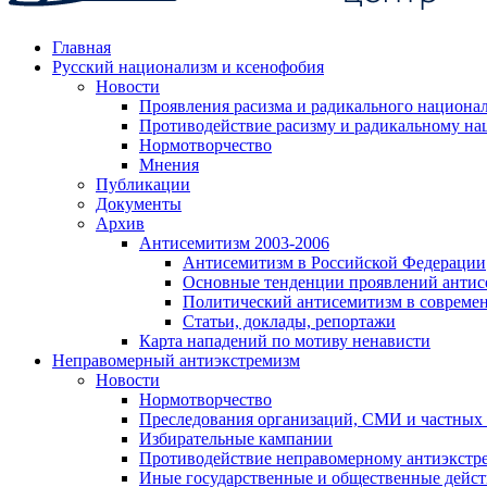
Главная
Русский национализм и ксенофобия
Новости
Проявления расизма и радикального национа
Противодействие расизму и радикальному на
Нормотворчество
Мнения
Публикации
Документы
Архив
Антисемитизм 2003-2006
Антисемитизм в Российской Федерации
Основные тенденции проявлений антис
Политический антисемитизм в совреме
Статьи, доклады, репортажи
Карта нападений по мотиву ненависти
Неправомерный антиэкстремизм
Новости
Нормотворчество
Преследования организаций, СМИ и частных
Избирательные кампании
Противодействие неправомерному антиэкстр
Иные государственные и общественные дейст