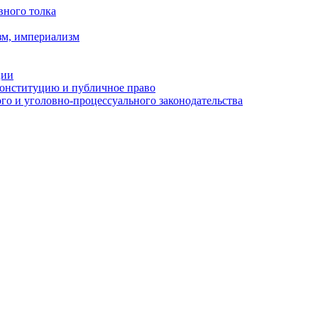
вного толка
зм, империализм
ции
Конституцию и публичное право
о и уголовно-процессуального законодательства