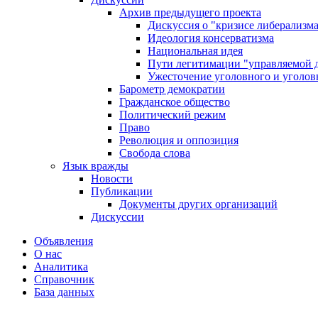
Архив предыдущего проекта
Дискуссия о "кризисе либерализм
Идеология консерватизма
Национальная идея
Пути легитимации "управляемой 
Ужесточение уголовного и уголов
Барометр демократии
Гражданское общество
Политический режим
Право
Революция и оппозиция
Свобода слова
Язык вражды
Новости
Публикации
Документы других организаций
Дискуссии
Объявления
О нас
Аналитика
Справочник
База данных