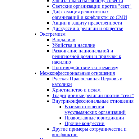
Защита права на свободу совести
Светские организации против "сект"
Диффамация религиозных
организаций и конфликты со СМИ
Акции в защиту нравственности
Дискуссии о религии и обществе
Экстремизм
Вандализм
Убийства и насилие
Разжигание национальной и
религиозной розни и призывы к
насилию
Противодействие экстремизму
Межконфессиональные отношения
Русская Православная Церковь и
католики
Христианство и ислам
Традиционные религии против "сект"
Внутриконфессиональные отношения
Взаимоотношения
мусульманских организаций
Православные юрисдикции
Прочие конфессии
Другие примеры сотрудничества и
конфликтов