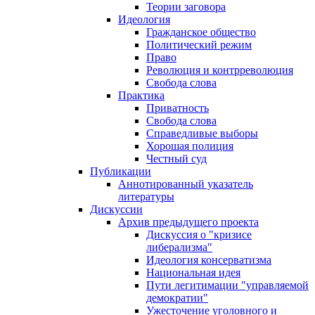
Теории заговора
Идеология
Гражданское общество
Политический режим
Право
Революция и контрреволюция
Свобода слова
Практика
Приватность
Свобода слова
Справедливые выборы
Хорошая полиция
Честный суд
Публикации
Аннотированный указатель
литературы
Дискуссии
Архив предыдущего проекта
Дискуссия о "кризисе
либерализма"
Идеология консерватизма
Национальная идея
Пути легитимации "управляемой
демократии"
Ужесточение уголовного и