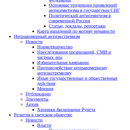
Основные тенденции проявлений
антисемитизма в государствах СНГ
Политический антисемитизм в
современной России
Статьи, доклады, репортажи
Карта нападений по мотиву ненависти
Неправомерный антиэкстремизм
Новости
Нормотворчество
Преследования организаций, СМИ и
частных лиц
Избирательные кампании
Противодействие неправомерному
антиэкстремизму
Иные государственные и общественные
действия
Мнения
Публикации
Документы
Архив
Хроники фильтрации Рунета
Религия в светском обществе
Новости
Власти