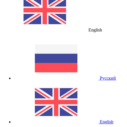
English
Русский
English