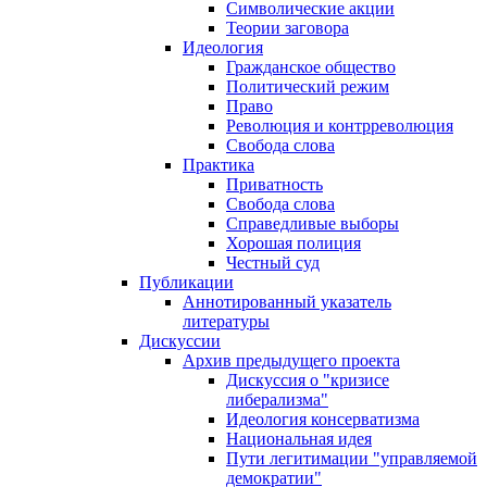
Символические акции
Теории заговора
Идеология
Гражданское общество
Политический режим
Право
Революция и контрреволюция
Свобода слова
Практика
Приватность
Свобода слова
Справедливые выборы
Хорошая полиция
Честный суд
Публикации
Аннотированный указатель
литературы
Дискуссии
Архив предыдущего проекта
Дискуссия о "кризисе
либерализма"
Идеология консерватизма
Национальная идея
Пути легитимации "управляемой
демократии"