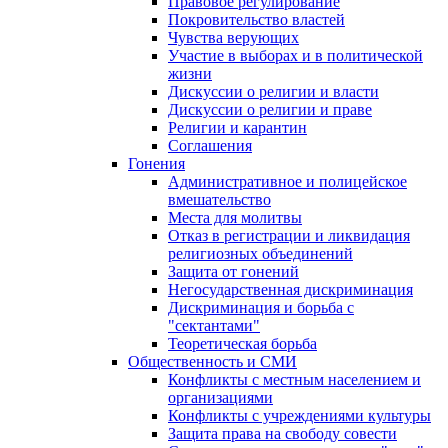
Правовое регулирование
Покровительство властей
Чувства верующих
Участие в выборах и в политической
жизни
Дискуссии о религии и власти
Дискуссии о религии и праве
Религии и карантин
Соглашения
Гонения
Административное и полицейское
вмешательство
Места для молитвы
Отказ в регистрации и ликвидация
религиозных объединений
Защита от гонений
Негосударственная дискриминация
Дискриминация и борьба с
"сектантами"
Теоретическая борьба
Общественность и СМИ
Конфликты с местным населением и
организациями
Конфликты с учреждениями культуры
Защита права на свободу совести