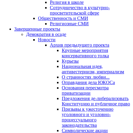
Религия в школе
Сотрудничество в культурно-
просветительской сфере
Общественность и СМИ
Религиозные СМИ
Завершенные проекты
Демократия в осаде
Новости
Архив предыдущего проекта
Крупные мероприятия
консервативного толка
Курьезы
Национальная идея,
антивестернизм, империализм
О странностях любви...
Оправдания дела ЮКОСа
Основания пересмотра
приватизации
Предложения де-либерализовать
Конституцию и публичное право
Призывы к ужесточению
уголовного и уголовно-
процессуального
законодательства
Символические акции