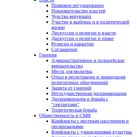
Правовое регулирование
Покровительство властей
Чувства верующих
Участие в выборах и в политической
жизни
Дискуссии о религии и власти
Дискуссии о религии и праве
Религии и карантин
Соглашения
Гонения
Административное и полицейское
вмешательство
Места для молитвы
Отказ в регистрации и ликвидация
религиозных объединений
Защита от гонений
Негосударственная дискриминация
Дискриминация и борьба с
"сектантами"
Теоретическая борьба
Общественность и СМИ
Конфликты с местным населением и
организациями
Конфликты с учреждениями культуры