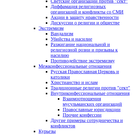
Светские организации против "сект"
Диффамация религиозных
организаций и конфликты со СМИ
Акции в защиту нравственности
Дискуссии о религии и обществе
Экстремизм
Вандализм
Убийства и насилие
Разжигание национальной и
религиозной розни и призывы к
насилию
Противодействие экстремизму
Межконфессиональные отношения
Русская Православная Церковь и
католики
Христианство и ислам
Традиционные религии против "сект"
Внутриконфессиональные отношения
Взаимоотношения
мусульманских организаций
Православные юрисдикции
Прочие конфессии
Другие примеры сотрудничества и
конфликтов
Курьезы