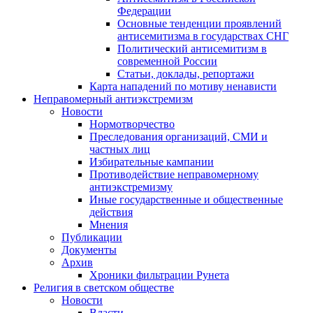
Федерации
Основные тенденции проявлений
антисемитизма в государствах СНГ
Политический антисемитизм в
современной России
Статьи, доклады, репортажи
Карта нападений по мотиву ненависти
Неправомерный антиэкстремизм
Новости
Нормотворчество
Преследования организаций, СМИ и
частных лиц
Избирательные кампании
Противодействие неправомерному
антиэкстремизму
Иные государственные и общественные
действия
Мнения
Публикации
Документы
Архив
Хроники фильтрации Рунета
Религия в светском обществе
Новости
Власти