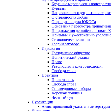
Крупные мероприятия консервати
Курьезы
Национальная идея, антивестерни
О странностях любви...
Оправдания дела ЮКОСа
Основания пересмотра приватиза
Предложения де-либерализовать 
Призывы к ужесточению уголовног
Символические акции
Теории заговора
Идеология
Гражданское общество
Политический режим
Право
Революция и контрреволюция
Свобода слова
Практика
Приватность
Свобода слова
Справедливые выборы
Хорошая полиция
Честный суд
Публикации
Аннотированный указатель литературы
Дискуссии