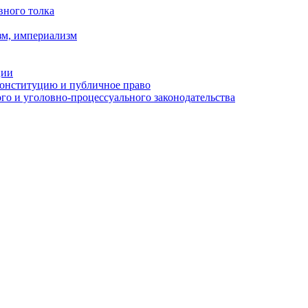
вного толка
зм, империализм
ции
Конституцию и публичное право
о и уголовно-процессуального законодательства