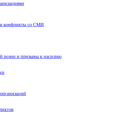
ганизациями
 и конфликты со СМИ
й розни и призывы к насилию
ки
организаций
ликтов