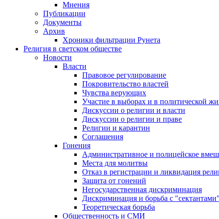
Мнения
Публикации
Документы
Архив
Хроники фильтрации Рунета
Религия в светском обществе
Новости
Власти
Правовое регулирование
Покровительство властей
Чувства верующих
Участие в выборах и в политической ж
Дискуссии о религии и власти
Дискуссии о религии и праве
Религии и карантин
Соглашения
Гонения
Административное и полицейское вмеш
Места для молитвы
Отказ в регистрации и ликвидация рел
Защита от гонений
Негосударственная дискриминация
Дискриминация и борьба с "сектантами
Теоретическая борьба
Общественность и СМИ