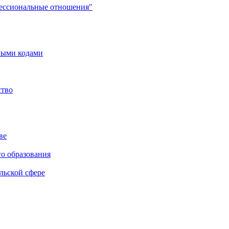
фессиональные отношения"
мыми кодами
ство
ве
го образования
льской сфере