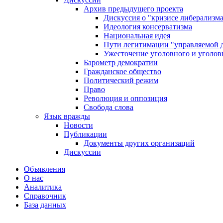
Архив предыдущего проекта
Дискуссия о "кризисе либерализм
Идеология консерватизма
Национальная идея
Пути легитимации "управляемой 
Ужесточение уголовного и уголов
Барометр демократии
Гражданское общество
Политический режим
Право
Революция и оппозиция
Свобода слова
Язык вражды
Новости
Публикации
Документы других организаций
Дискуссии
Объявления
О нас
Аналитика
Справочник
База данных