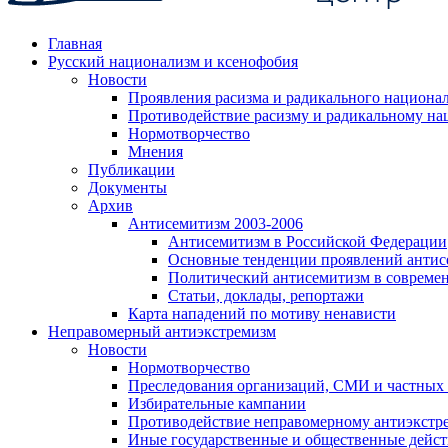
Главная
Русский национализм и ксенофобия
Новости
Проявления расизма и радикального национа
Противодействие расизму и радикальному на
Нормотворчество
Мнения
Публикации
Документы
Архив
Антисемитизм 2003-2006
Антисемитизм в Российской Федерации
Основные тенденции проявлений антис
Политический антисемитизм в совреме
Статьи, доклады, репортажи
Карта нападений по мотиву ненависти
Неправомерный антиэкстремизм
Новости
Нормотворчество
Преследования организаций, СМИ и частных
Избирательные кампании
Противодействие неправомерному антиэкстр
Иные государственные и общественные дейст