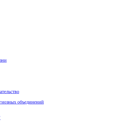
изни
ательство
игиозных объединений
"