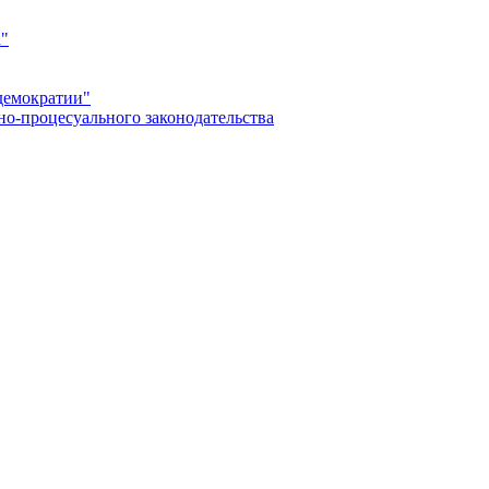
а"
демократии"
но-процесуального законодательства