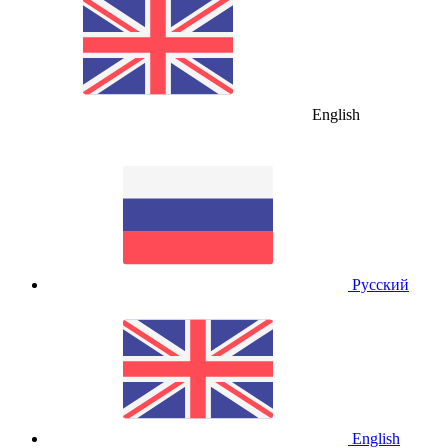
English
Русский
English