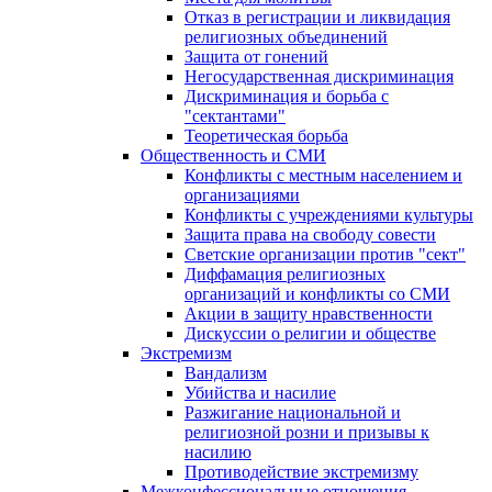
Отказ в регистрации и ликвидация
религиозных объединений
Защита от гонений
Негосударственная дискриминация
Дискриминация и борьба с
"сектантами"
Теоретическая борьба
Общественность и СМИ
Конфликты с местным населением и
организациями
Конфликты с учреждениями культуры
Защита права на свободу совести
Светские организации против "сект"
Диффамация религиозных
организаций и конфликты со СМИ
Акции в защиту нравственности
Дискуссии о религии и обществе
Экстремизм
Вандализм
Убийства и насилие
Разжигание национальной и
религиозной розни и призывы к
насилию
Противодействие экстремизму
Межконфессиональные отношения