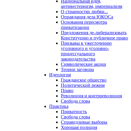
Национальная идея,
антивестернизм, империализм
О странностях любви...
Оправдания дела ЮКОСа
Основания пересмотра
приватизации
Предложения де-либерализовать
Конституцию и публичное право
Призывы к ужесточению
уголовного и уголовно-
процессуального
законодательства
Символические акции
Теории заговора
Идеология
Гражданское общество
Политический режим
Право
Революция и контрреволюция
Свобода слова
Практика
Приватность
Свобода слова
Справедливые выборы
Хорошая полиция