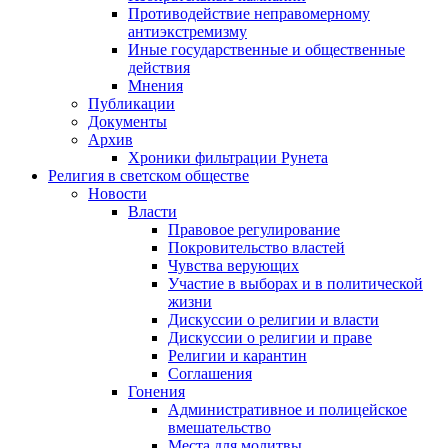
Противодействие неправомерному
антиэкстремизму
Иные государственные и общественные
действия
Мнения
Публикации
Документы
Архив
Хроники фильтрации Рунета
Религия в светском обществе
Новости
Власти
Правовое регулирование
Покровительство властей
Чувства верующих
Участие в выборах и в политической
жизни
Дискуссии о религии и власти
Дискуссии о религии и праве
Религии и карантин
Соглашения
Гонения
Административное и полицейское
вмешательство
Места для молитвы