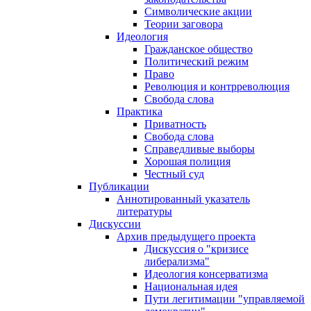
Символические акции
Теории заговора
Идеология
Гражданское общество
Политический режим
Право
Революция и контрреволюция
Свобода слова
Практика
Приватность
Свобода слова
Справедливые выборы
Хорошая полиция
Честный суд
Публикации
Аннотированный указатель
литературы
Дискуссии
Архив предыдущего проекта
Дискуссия о "кризисе
либерализма"
Идеология консерватизма
Национальная идея
Пути легитимации "управляемой