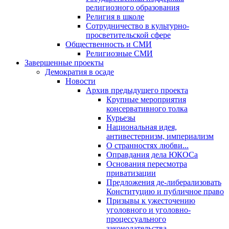
религиозного образования
Религия в школе
Сотрудничество в культурно-
просветительской сфере
Общественность и СМИ
Религиозные СМИ
Завершенные проекты
Демократия в осаде
Новости
Архив предыдущего проекта
Крупные мероприятия
консервативного толка
Курьезы
Национальная идея,
антивестернизм, империализм
О странностях любви...
Оправдания дела ЮКОСа
Основания пересмотра
приватизации
Предложения де-либерализовать
Конституцию и публичное право
Призывы к ужесточению
уголовного и уголовно-
процессуального
законодательства