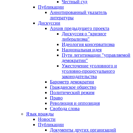
Честный суд
Публикации
Аннотированный указатель
литературы
Дискуссии
Архив предыдущего проекта
Дискуссия о "кризисе
либерализма"
Идеология консерватизма
Национальная идея
Пути легитимации "управляемой
демократии"
Ужесточение уголовного и
уголовно-процесуального
законодательства
Барометр демократии
Гражданское общество
Политический режим
Право
Революция и оппозиция
Свобода слова
Язык вражды
Новости
Публикации
Документы других организаций