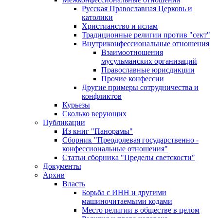
Русская Православная Церковь и
католики
Христианство и ислам
Традиционные религии против "сект"
Внутриконфессиональные отношения
Взаимоотношения
мусульманских организаций
Православные юрисдикции
Прочие конфессии
Другие примеры сотрудничества и
конфликтов
Курьезы
Сколько верующих
Публикации
Из книг "Панорамы"
Сборник "Преодолевая государственно -
конфессиональные отношения"
Статьи сборника "Пределы светскости"
Документы
Архив
Власть
Борьба с ИНН и другими
машиночитаемыми кодами
Место религии в обществе в целом