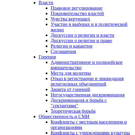
Власти
Правовое регулирование
Покровительство властей
Чувства верующих
Участие в выборах и в политической
жизни
Дискуссии о религии и власти
Дискуссии о религии и праве
Религии и карантин
Соглашения
Гонения
Административное и полицейское
вмешательство
Места для молитвы
Отказ в регистрации и ликвидация
религиозных объединений
Защита от гонений
Негосударственная дискриминация
Дискриминация и борьба с
"сектантами"
Теоретическая борьба
Общественность и СМИ
Конфликты с местным населением и
организациями
Конфликты с учреждениями культуры