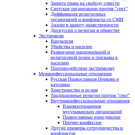
Защита права на свободу совести
Светские организации против "сект"
Диффамация религиозных
организаций и конфликты со СМИ
Акции в защиту нравственности
Дискуссии о религии и обществе
Экстремизм
Вандализм
Убийства и насилие
Разжигание национальной и
религиозной розни и призывы к
насилию
Противодействие экстремизму
Межконфессиональные отношения
Русская Православная Церковь и
католики
Христианство и ислам
Традиционные религии против "сект"
Внутриконфессиональные отношения
Взаимоотношения
мусульманских организаций
Православные юрисдикции
Прочие конфессии
Другие примеры сотрудничества и
конфликтов