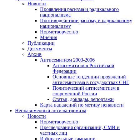
Новости
Проявления расизма и радикального
национализма
Противодействие расизму и радикальному
национализму
Нормотворчество
Мнения
Публикации
Документы
Архив
Антисемитизм 2003-2006
Антисемитизм в Российской
Федерации
Основные тенденции проявлений
антисемитизма в государствах СНГ
Политический антисемитизм в
современной России
Статьи, доклады, репортажи
Карта нападений по мотиву ненависти
Неправомерный антиэкстремизм
Новости
Нормотворчество
Преследования организаций, СМИ и
частных лиц
Избирательные кампании