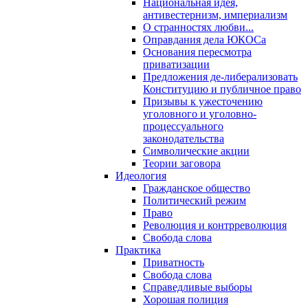
Национальная идея,
антивестернизм, империализм
О странностях любви...
Оправдания дела ЮКОСа
Основания пересмотра
приватизации
Предложения де-либерализовать
Конституцию и публичное право
Призывы к ужесточению
уголовного и уголовно-
процессуального
законодательства
Символические акции
Теории заговора
Идеология
Гражданское общество
Политический режим
Право
Революция и контрреволюция
Свобода слова
Практика
Приватность
Свобода слова
Справедливые выборы
Хорошая полиция