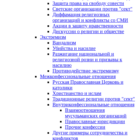
Защита права на свободу совести
Светские организации против "сект"
Диффамация религиозных
организаций и конфликты со СМИ
Акции в защиту нравственности
Дискуссии о религии и обществе
Экстремизм
Вандализм
Убийства и насилие
Разжигание национальной и
религиозной розни и призывы к
насилию
Противодействие экстремизму
Межконфессиональные отношения
Русская Православная Церковь и
католики
Христианство и ислам
Традиционные религии против "сект"
Внутриконфессиональные отношения
Взаимоотношения
мусульманских организаций
Православные юрисдикции
Прочие конфессии
Другие примеры сотрудничества и
конфликтов