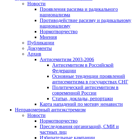
Новости
Проявления расизма и радикального
национализма
Противодействие расизму и радикальному
национализму
Нормотворчество
Мнения
Публикации
Документы
Архив
Антисемитизм 2003-2006
Антисемитизм в Российской
Федерации
Основные тенденции проявлений
антисемитизма в государствах СНГ
Политический антисемитизм в
современной России
Статьи, доклады, репортажи
Карта нападений по мотиву ненависти
Неправомерный антиэкстремизм
Новости
Нормотворчество
Преследования организаций, СМИ и
частных лиц
Избирательные кампании