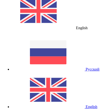
English
Русский
English