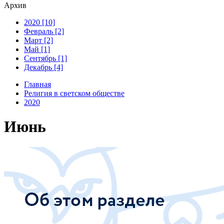
Архив
2020 [10]
Февраль [2]
Март [2]
Май [1]
Сентябрь [1]
Декабрь [4]
Главная
Религия в светском обществе
2020
Июнь