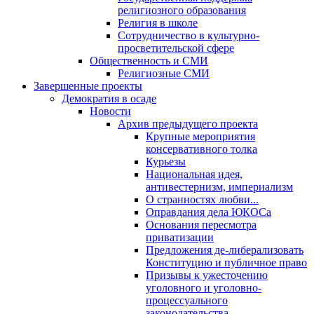
религиозного образования
Религия в школе
Сотрудничество в культурно-
просветительской сфере
Общественность и СМИ
Религиозные СМИ
Завершенные проекты
Демократия в осаде
Новости
Архив предыдущего проекта
Крупные мероприятия
консервативного толка
Курьезы
Национальная идея,
антивестернизм, империализм
О странностях любви...
Оправдания дела ЮКОСа
Основания пересмотра
приватизации
Предложения де-либерализовать
Конституцию и публичное право
Призывы к ужесточению
уголовного и уголовно-
процессуального
законодательства