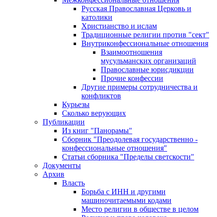
Русская Православная Церковь и
католики
Христианство и ислам
Традиционные религии против "сект"
Внутриконфессиональные отношения
Взаимоотношения
мусульманских организаций
Православные юрисдикции
Прочие конфессии
Другие примеры сотрудничества и
конфликтов
Курьезы
Сколько верующих
Публикации
Из книг "Панорамы"
Сборник "Преодолевая государственно -
конфессиональные отношения"
Статьи сборника "Пределы светскости"
Документы
Архив
Власть
Борьба с ИНН и другими
машиночитаемыми кодами
Место религии в обществе в целом