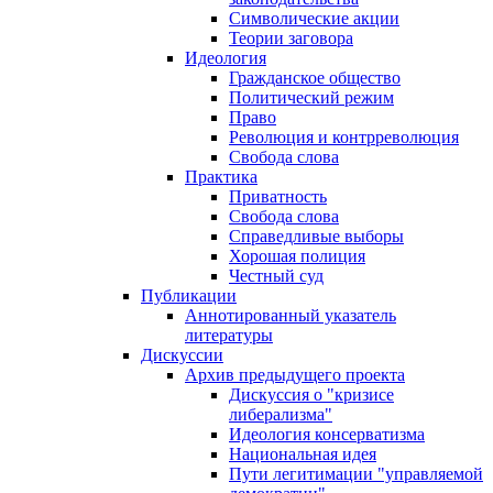
Символические акции
Теории заговора
Идеология
Гражданское общество
Политический режим
Право
Революция и контрреволюция
Свобода слова
Практика
Приватность
Свобода слова
Справедливые выборы
Хорошая полиция
Честный суд
Публикации
Аннотированный указатель
литературы
Дискуссии
Архив предыдущего проекта
Дискуссия о "кризисе
либерализма"
Идеология консерватизма
Национальная идея
Пути легитимации "управляемой