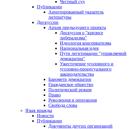
Честный суд
Публикации
Аннотированный указатель
литературы
Дискуссии
Архив предыдущего проекта
Дискуссия о "кризисе
либерализма"
Идеология консерватизма
Национальная идея
Пути легитимации "управляемой
демократии"
Ужесточение уголовного и
уголовно-процесуального
законодательства
Барометр демократии
Гражданское общество
Политический режим
Право
Революция и оппозиция
Свобода слова
Язык вражды
Новости
Публикации
Документы других организаций