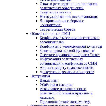
Отказ в регистрации и ликвидация
религиозных объединений
Защита от гонений
Негосударственная дискриминация
Дискриминация и борьба с
"сектантами"
Теоретическая борьба
Общественность и СМИ
Конфликты с местным населением и
организациями
Конфликты с учреждениями культуры
Защита права на свободу совести
Светские организации против "сект"
Диффамация религиозных
организаций и конфликты со СМИ
Акции в защиту нравственности
Дискуссии о религии и обществе
Экстремизм
Вандализм
Убийства и насилие
Разжигание национальной и
религиозной розни и призывы к
насилию
Противодействие экстремизму
Межконфессиональные отношения