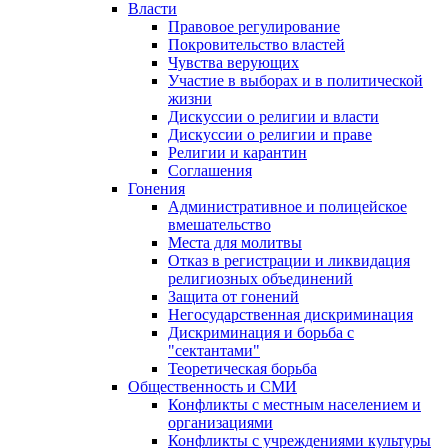
Власти
Правовое регулирование
Покровительство властей
Чувства верующих
Участие в выборах и в политической
жизни
Дискуссии о религии и власти
Дискуссии о религии и праве
Религии и карантин
Соглашения
Гонения
Административное и полицейское
вмешательство
Места для молитвы
Отказ в регистрации и ликвидация
религиозных объединений
Защита от гонений
Негосударственная дискриминация
Дискриминация и борьба с
"сектантами"
Теоретическая борьба
Общественность и СМИ
Конфликты с местным населением и
организациями
Конфликты с учреждениями культуры