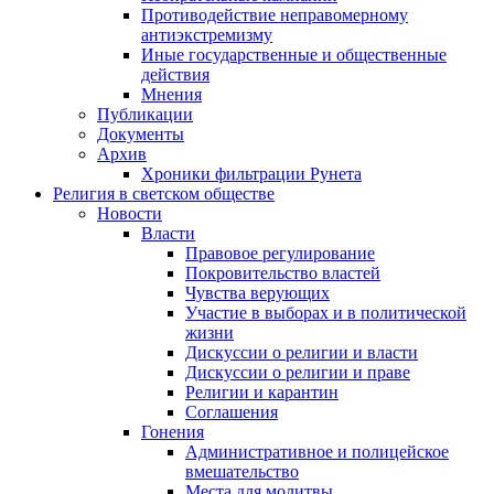
Противодействие неправомерному
антиэкстремизму
Иные государственные и общественные
действия
Мнения
Публикации
Документы
Архив
Хроники фильтрации Рунета
Религия в светском обществе
Новости
Власти
Правовое регулирование
Покровительство властей
Чувства верующих
Участие в выборах и в политической
жизни
Дискуссии о религии и власти
Дискуссии о религии и праве
Религии и карантин
Соглашения
Гонения
Административное и полицейское
вмешательство
Места для молитвы